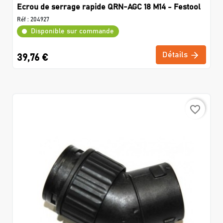
Ecrou de serrage rapide QRN-AGC 18 M14 - Festool
Réf :
204927
Disponible sur commande
Détails
39,76 €
favorite_border