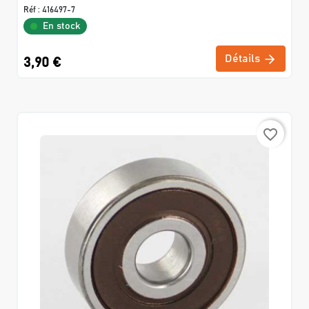
Réf :
416497-7
En stock
Détails
3,90 €
favorite_border