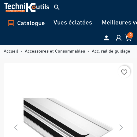
Panneau de gestion des cookies
search
Vues éclatées
Meilleures v
Catalogue
0

Accueil
Accessoires et Consommables
Acc. rail de guidage
favorite_border
Previous
Next