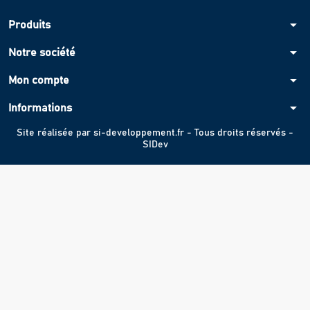
arrow_drop_down
Produits
arrow_drop_down
Notre société
arrow_drop_down
Mon compte
arrow_drop_down
Informations
Site réalisée par
si-developpement.fr
- Tous droits réservés -
SIDev