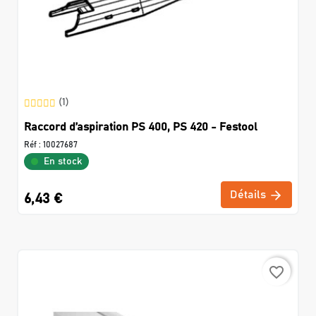
(1)
Raccord d’aspiration PS 400, PS 420 - Festool
Réf :
10027687
En stock
Détails
6,43 €
favorite_border