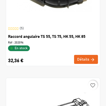
(5)
Raccord angulaire TS 55, TS 75, HK 55, HK 85
Réf :
202096
En stock
Détails
32,36 €
favorite_border