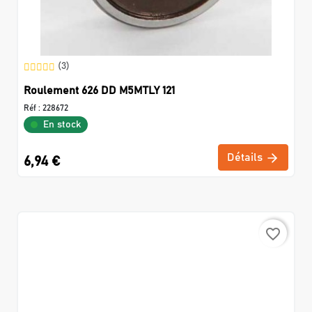
(3)
Roulement 626 DD M5MTLY 121
Réf :
228672
En stock
Détails
6,94 €
favorite_border