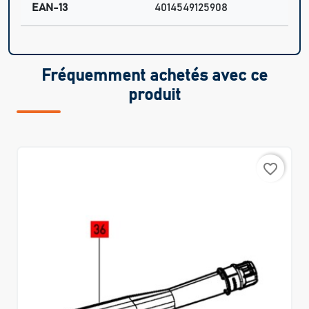
EAN-13
4014549125908
Fréquemment achetés avec ce
produit
favorite_border