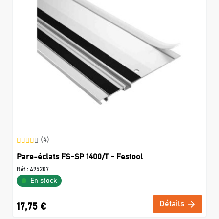
(4)
Pare-éclats FS-SP 1400/T - Festool
Réf :
495207
En stock
Détails
17,75 €