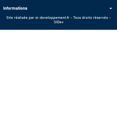
arrow_drop_down
Informations
Site réalisée par
si-developpement.fr
- Tous droits réservés -
SIDev