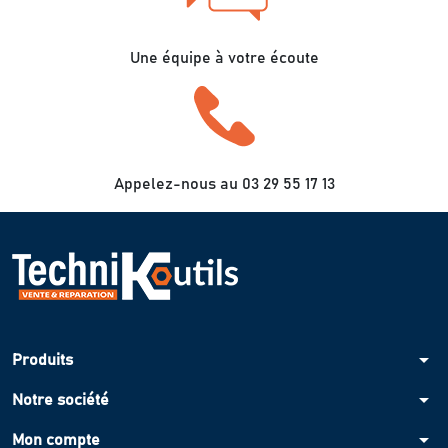
Une équipe à votre écoute
Appelez-nous au 03 29 55 17 13
arrow_drop_down
Produits
arrow_drop_down
Notre société
arrow_drop_down
Mon compte