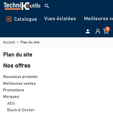
Panneau de gestion des cookies
search
Vues éclatées
Meilleures v
Catalogue
0

Accueil
Plan du site
Plan du site
Nos offres
Nouveaux produits
Meilleures ventes
Promotions
Marques
AEG
Black & Decker