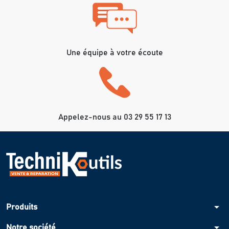
Une équipe à votre écoute
Appelez-nous au 03 29 55 17 13
arrow_drop_down
Produits
arrow_drop_down
Notre société