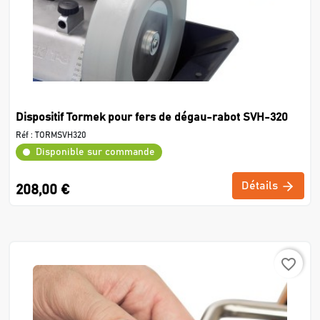
Dispositif Tormek pour fers de dégau-rabot SVH-320
Réf :
TORMSVH320
Disponible sur commande
Détails
208,00 €
favorite_border