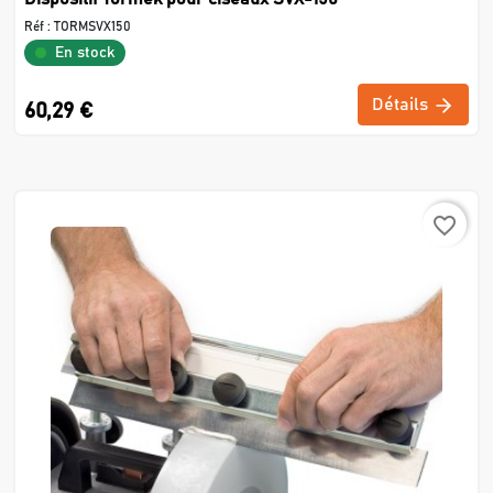
Réf :
TORMSVX150
En stock
Détails
60,29 €
favorite_border