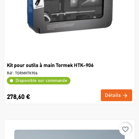
Kit pour outils à main Tormek HTK-906
Réf :
TORMHTK906
Disponible sur commande
Détails
278,60 €
favorite_border