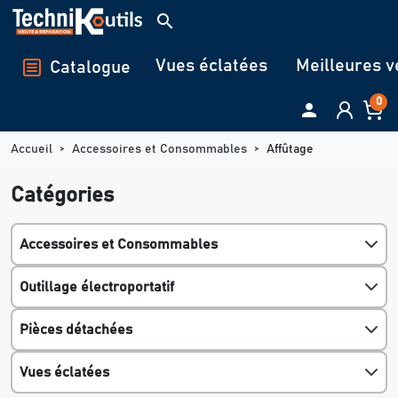
Panneau de gestion des cookies
search
Vues éclatées
Meilleures v
Catalogue
0

Accueil
Accessoires et Consommables
Affûtage
Catégories
Accessoires et Consommables
Outillage électroportatif
Pièces détachées
Vues éclatées