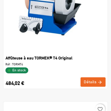
Affûteuse à eau TORMEK® T4 Original
Réf :
TORMT4
En stock
Détails
484,02 €
favorite_border