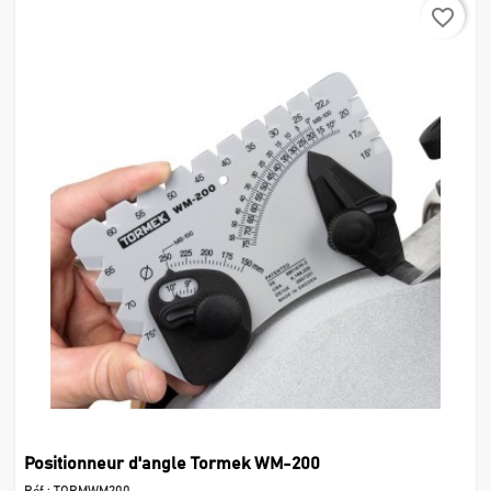
favorite_border
Positionneur d'angle Tormek WM-200
Réf :
TORMWM200