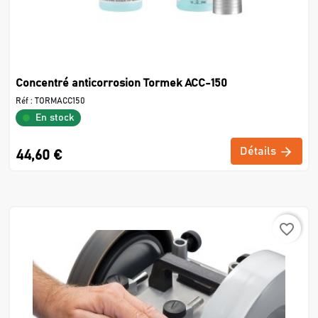
Concentré anticorrosion Tormek ACC-150
Réf :
TORMACC150
En stock
Détails
44,60 €
favorite_border