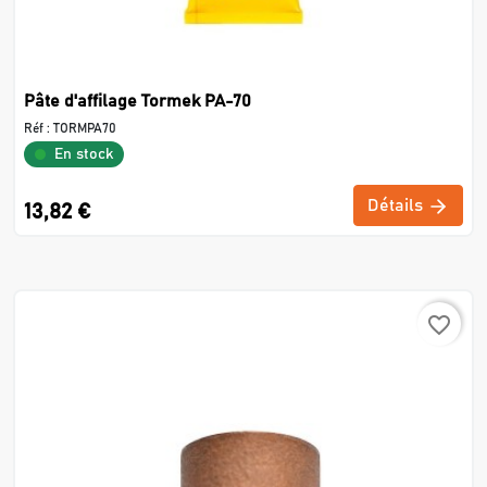
Pâte d'affilage Tormek PA-70
Réf :
TORMPA70
En stock
Détails
13,82 €
favorite_border