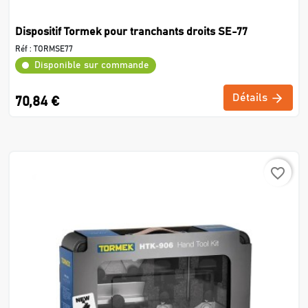
Dispositif Tormek pour tranchants droits SE-77
Réf :
TORMSE77
Disponible sur commande
Détails
70,84 €
favorite_border