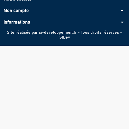
arrow_drop_down
Mon compte
arrow_drop_down
Informations
Site réalisée par
si-developpement.fr
- Tous droits réservés -
SIDev