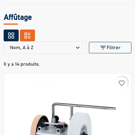
Affûtage
expand_more
filter_list
Nom, A à Z
Filtrer
Il y a 14 produits.
favorite_border