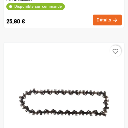
Disponible sur commande
Détails
25,80 €
favorite_border