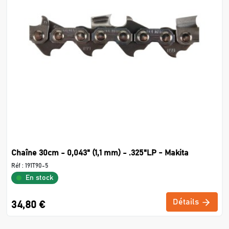
Chaîne 30cm - 0,043" (1,1 mm) - .325"LP - Makita
Réf :
191T90-5
En stock
Détails
34,80 €