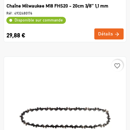
Chaîne Milwaukee M18 FHS20 - 20cm 3/8″ 1,1 mm
Réf :
4932480176
Disponible sur commande
Détails
29,88 €
favorite_border