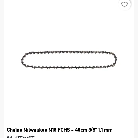
favorite_border
Chaîne Milwaukee M18 FCHS - 40cm 3/8" 1,1 mm
Réf :
4932464873