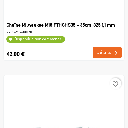
Chaîne Milwaukee M18 FTHCHS35 - 35cm .325 1,1 mm
Réf :
4932480178
Disponible sur commande
Détails
42,00 €
favorite_border