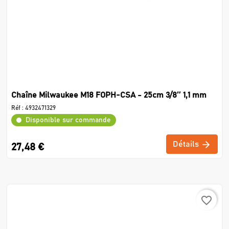
Chaîne Milwaukee M18 FOPH-CSA - 25cm 3/8″ 1,1 mm
Réf :
4932471329
Disponible sur commande
Détails
27,48 €
favorite_border