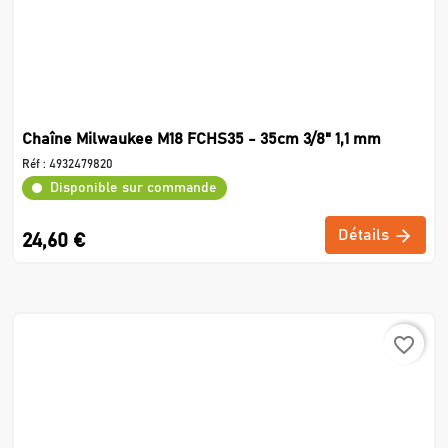
Chaîne Milwaukee M18 FCHS35 - 35cm 3/8" 1,1 mm
Réf :
4932479820
Disponible sur commande
Détails
24,60 €
favorite_border