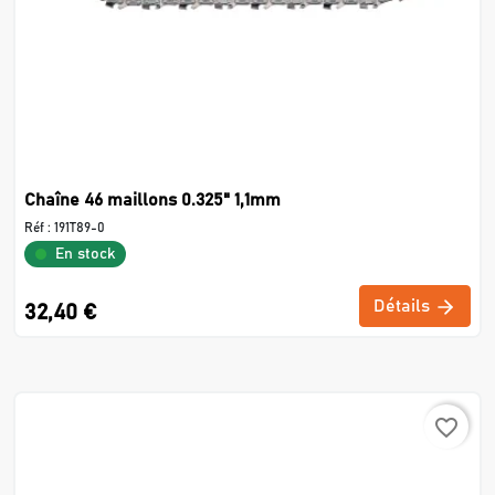
Chaîne 46 maillons 0.325" 1,1mm
Réf :
191T89-0
En stock
Détails
32,40 €
favorite_border