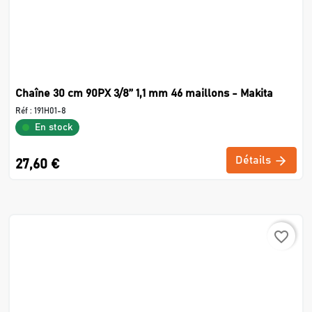
Chaîne 30 cm 90PX 3/8’’ 1,1 mm 46 maillons - Makita
Réf :
191H01-8
En stock
Détails
27,60 €
favorite_border