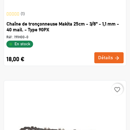
(1)
Chaîne de tronçonneuse Makita 25cm - 3/8'' - 1,1 mm -
40 mail. - Type 90PX
Réf :
191H00-0
En stock
Détails
18,00 €
favorite_border