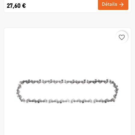
Détails
27,60 €
favorite_border