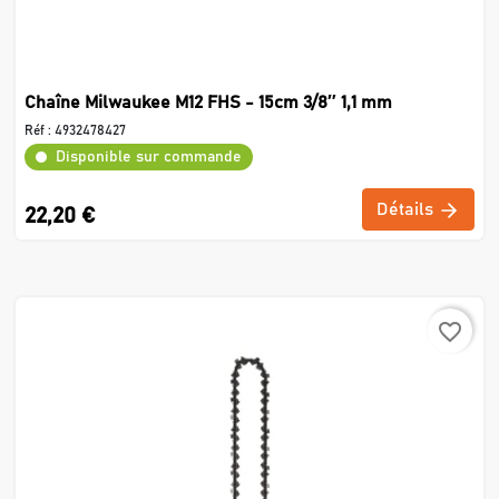
Chaîne Milwaukee M12 FHS - 15cm 3/8″ 1,1 mm
Réf :
4932478427
Disponible sur commande
Détails
22,20 €
favorite_border