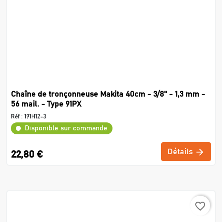
Chaîne de tronçonneuse Makita 40cm - 3/8'' - 1,3 mm -
56 mail. - Type 91PX
Réf :
191H12-3
Disponible sur commande
Détails
22,80 €
favorite_border