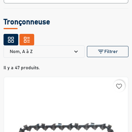
Tronçonneuse
expand_more
filter_list
Nom, A à Z
Filtrer
Il y a 47 produits.
favorite_border