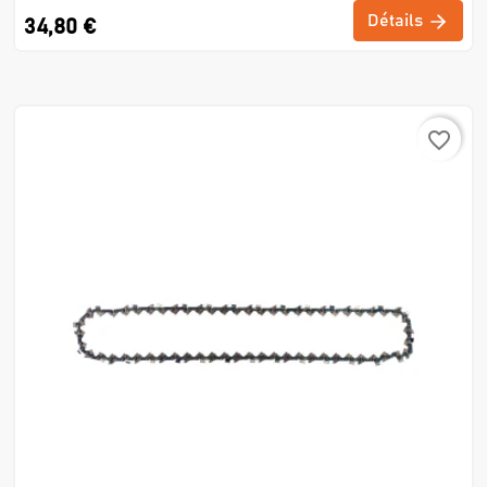
Détails
34,80 €
favorite_border