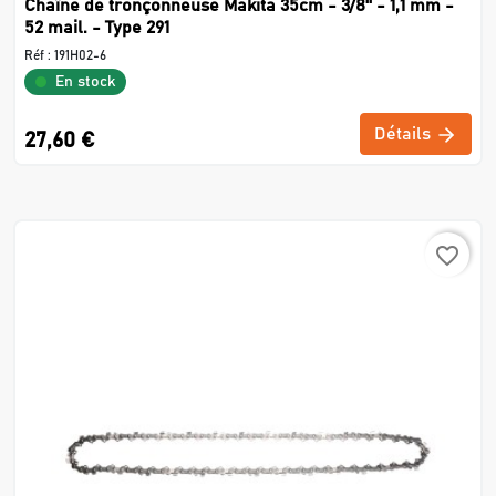
Chaîne de tronçonneuse Makita 35cm - 3/8'' - 1,1 mm -
52 mail. - Type 291
Réf :
191H02-6
En stock
Détails
27,60 €
favorite_border