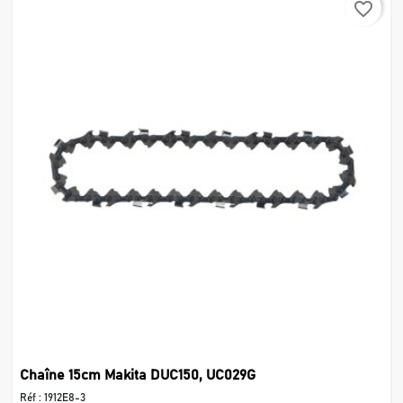
favorite_border
Chaîne 15cm Makita DUC150, UC029G
Réf :
1912E8-3