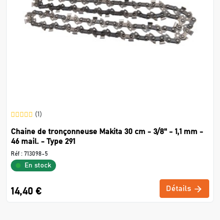
(1)
Chaine de tronçonneuse Makita 30 cm - 3/8'' - 1,1 mm -
46 mail. - Type 291
Réf :
713098-5
En stock
Détails
14,40 €