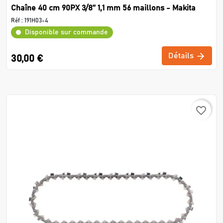
Chaîne 40 cm 90PX 3/8’’ 1,1 mm 56 maillons - Makita
Réf :
191H03-4
Disponible sur commande
Détails
30,00 €
favorite_border