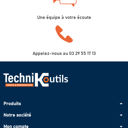
Une équipe à votre écoute
Appelez-nous au 03 29 55 17 13
arrow_drop_down
Produits
arrow_drop_down
Notre société
arrow_drop_down
Mon compte