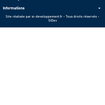
arrow_drop_down
Informations
Site réalisée par
si-developpement.fr
- Tous droits réservés -
SIDev