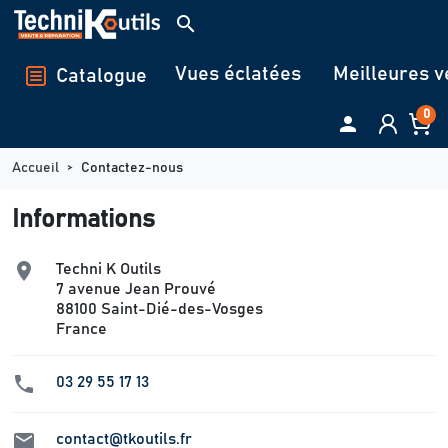
Panneau de gestion des cookies
search
Vues éclatées
Meilleures v
Catalogue
0

Accueil
Contactez-nous
Informations

Techni K Outils
7 avenue Jean Prouvé
88100 Saint-Dié-des-Vosges
France

03 29 55 17 13

contact@tkoutils.fr