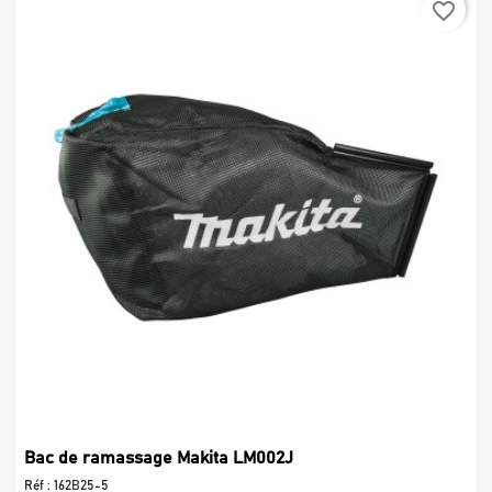
favorite_border
Bac de ramassage Makita LM002J
Réf :
162B25-5