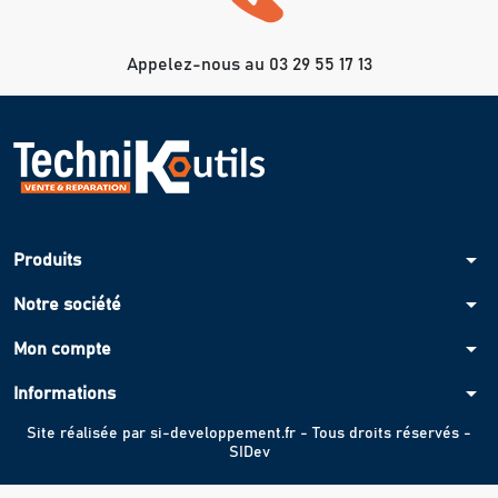
Appelez-nous au 03 29 55 17 13
arrow_drop_down
Produits
arrow_drop_down
Notre société
arrow_drop_down
Mon compte
arrow_drop_down
Informations
Site réalisée par
si-developpement.fr
- Tous droits réservés -
SIDev