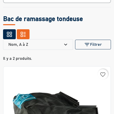
Bac de ramassage tondeuse
expand_more
filter_list
Nom, A à Z
Filtrer
Il y a 2 produits.
favorite_border