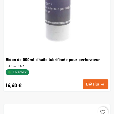
Bidon de 500ml d'huile lubrifiante pour perforateur
Réf :
P-08377
En stock
Détails
14,40 €
favorite_border