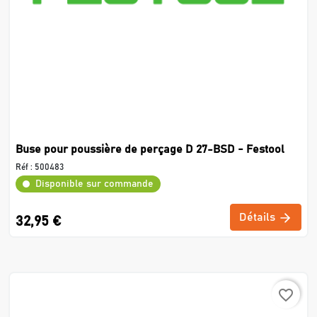
Buse pour poussière de perçage D 27-BSD - Festool
Réf :
500483
Disponible sur commande
Détails
32,95 €
favorite_border