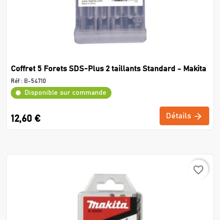
Coffret 5 Forets SDS-Plus 2 taillants Standard - Makita
Réf :
B-54710
Disponible sur commande
Détails
12,60 €
favorite_border