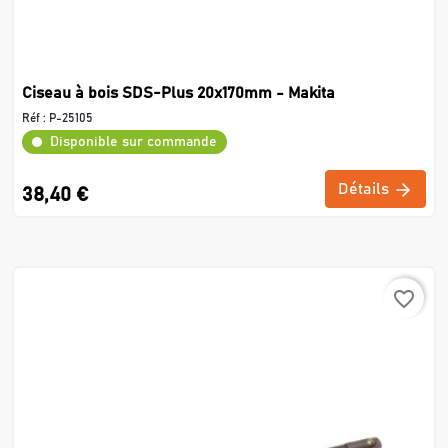
Ciseau à bois SDS-Plus 20x170mm - Makita
Réf :
P-25105
Disponible sur commande
Détails
38,40 €
favorite_border