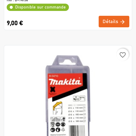
Disponible sur commande
Détails
9,00 €
favorite_border