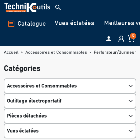
Panneau de gestion des cookies
search
Vues éclatées
Meilleures v
Catalogue
0

Accueil
Accessoires et Consommables
Perforateur/Burineur
Catégories
Accessoires et Consommables
Outillage électroportatif
Pièces détachées
Vues éclatées