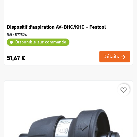
Dispositif d'aspiration AV-BHC/KHC - Festool
Réf :
577524
Disponible sur commande
Détails
51,67 €
favorite_border