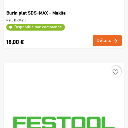
Burin plat SDS-MAX - Makita
Réf :
D-34213
Disponible sur commande
Détails
18,00 €
favorite_border