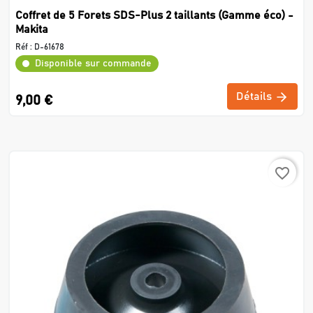
Coffret de 5 Forets SDS-Plus 2 taillants (Gamme éco) -
Makita
Réf :
D-61678
Disponible sur commande
Détails
9,00 €
favorite_border