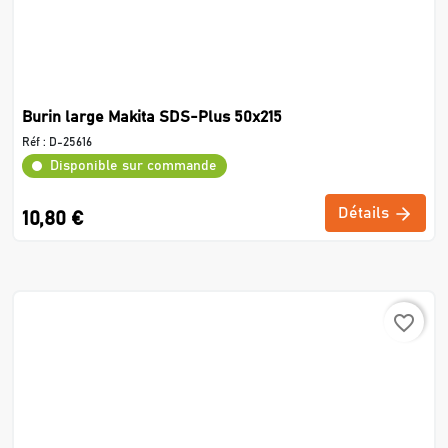
Burin large Makita SDS-Plus 50x215
Réf :
D-25616
Disponible sur commande
Détails
10,80 €
favorite_border