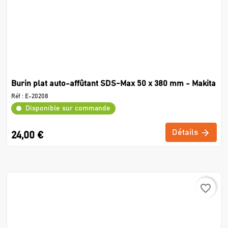
Burin plat auto-affûtant SDS-Max 50 x 380 mm - Makita
Réf :
E-20208
Disponible sur commande
Détails
24,00 €
favorite_border