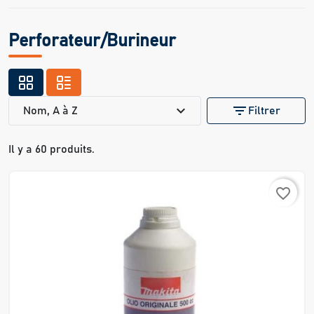
Perforateur/Burineur
expand_more
filter_list
Nom, A à Z
Filtrer
Il y a 60 produits.
favorite_border