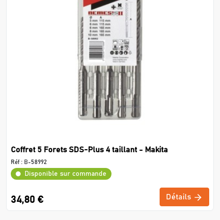
Coffret 5 Forets SDS-Plus 4 taillant - Makita
Réf :
B-58992
Disponible sur commande
Détails
34,80 €