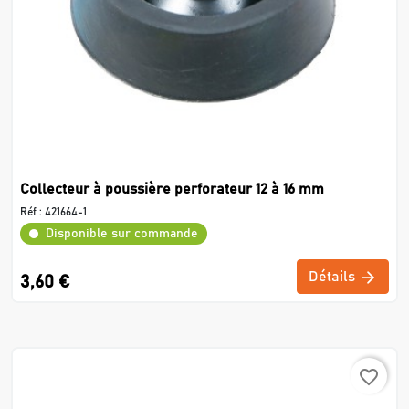
Collecteur à poussière perforateur 12 à 16 mm
Réf :
421664-1
Disponible sur commande
Détails
3,60 €
favorite_border