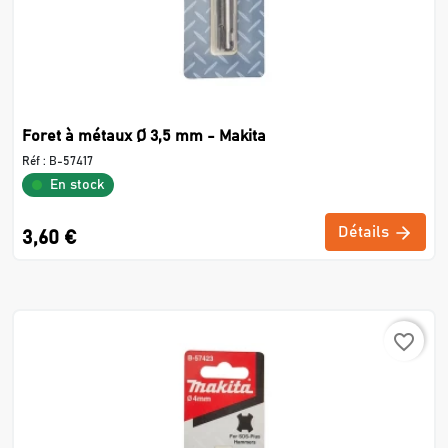
Foret à métaux Ø 3,5 mm - Makita
Réf :
B-57417
En stock
Détails
3,60 €
favorite_border