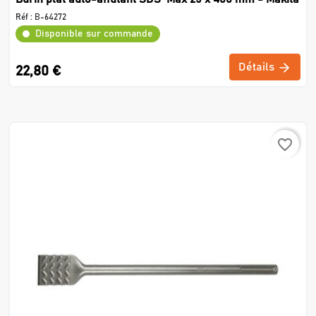
Réf :
B-64272
Disponible sur commande
Détails
22,80 €
favorite_border