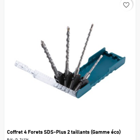
favorite_border
Coffret 4 Forets SDS-Plus 2 taillants (Gamme éco)
Réf :
D-74136