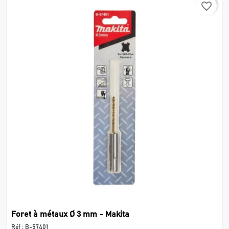
favorite_border
Foret à métaux Ø 3 mm - Makita
Réf :
B-57401