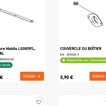
ure Makita LS0815FL,
COUVERCLE DU BOÎTIER
18L
Réf :
285828-9
M00000430
Disponible sur command
n stock
Détails
Détails
 €
3,90 €
favorite_border
f