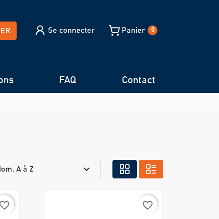
Se connecter
Panier
HER
0
ons
FAQ
Contact
expand_more
om, A à Z
avorite_border
favorite_border