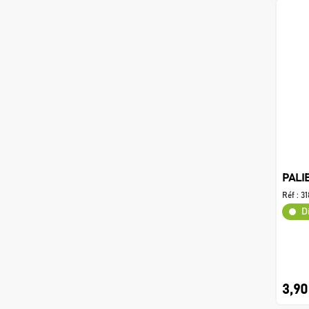
PALI
Réf :
31
D
3,90