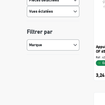
Pièces détachées
Vues éclatées
Filtrer par
Marque
Appui
OF 65
Réf :
4
E
3,24