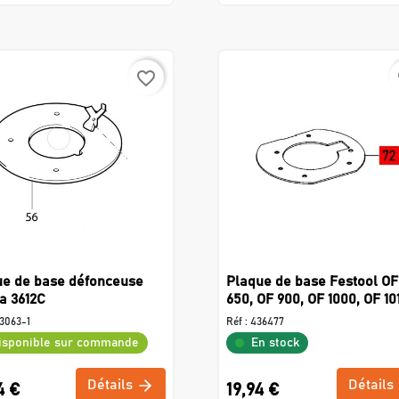
favorite_border
f
ue de base défonceuse
Plaque de base Festool OF
a 3612C
650, OF 900, OF 1000, OF 10
3063-1
Réf :
436477
isponible sur commande
En stock
Détails
Détails
4 €
19,94 €