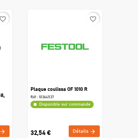
avorite_border
favorite_border
Plaque coulissa OF 1010 R
8,
Réf :
10364537
Disponible sur commande
Détails
32,54 €