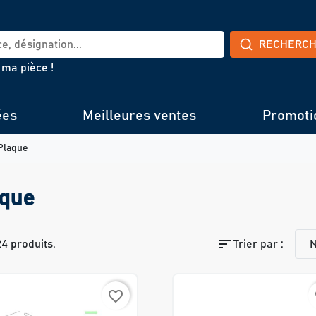
RECHERC
 ma pièce !
ées
Meilleures ventes
Promoti
Plaque
que
sort
124 produits.
Trier par :
N
favorite_border
f