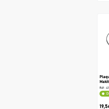
Plaq
Makit
Réf :
41
D
19,5