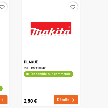
avorite_border
favorite_border
PLAQUE
Réf :
JM23300203
Disponible sur commande
e
Détails
2,50 €