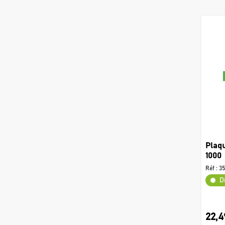
Plaq
1000
Réf :
3
D
22,4