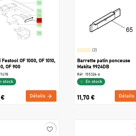
(2)
 Festool OF 1000, OF 1010,
Barrette patin ponceuse
0, OF 900
Makita 9924DB
37478
Réf :
155326-6
n stock
En stock
Détails
Détails
 €
11,70 €
favorite_border
f