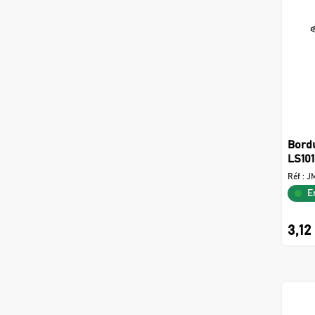
Bord
LS10
Réf :
J
E
3,12