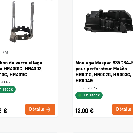
(4)
hon de verrouillage
Moulage Makpac 835C84-
ta HR4001C, HR4002,
pour perforateur Makita
10C, HR4011C
HR001G, HR002G, HR003G,
HR004G
5633-9
Réf :
835C84-5
n stock
En stock
Détails
Détails
3 €
12,00 €