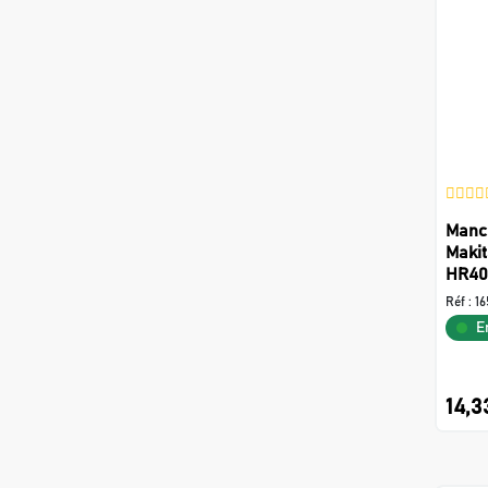
Manc
Maki
HR40
Réf :
16
E
14,3