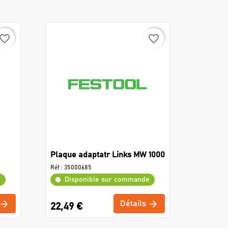
avorite_border
favorite_border
Plaque adaptatr Links MW 1000
Réf :
35000685
e
Disponible sur commande
Détails
22,49 €