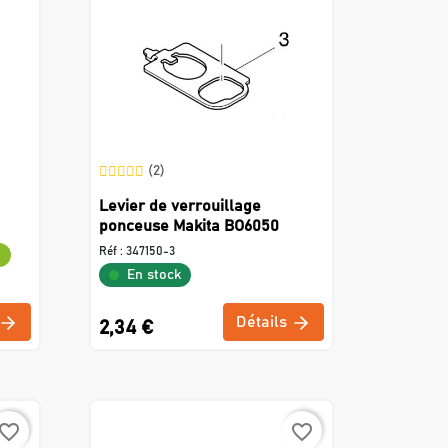
(2)
Levier de verrouillage
ponceuse Makita BO6050
Réf :
347150-3
e
En stock
Détails
2,34 €
avorite_border
favorite_border