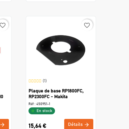
avorite_border
favorite_border
(1)
Plaque de base RP1800FC,
10
RP2300FC - Makita
Réf :
450951-1
En stock
Détails
15,64 €