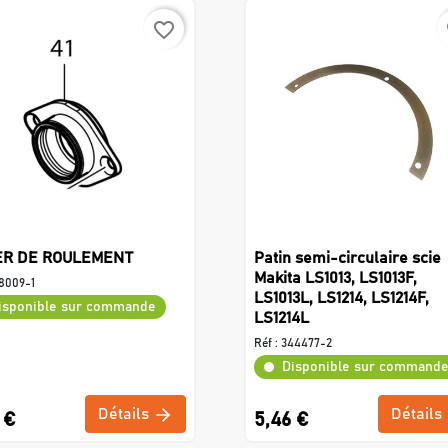
favorite_border
f
ER DE ROULEMENT
Patin semi-circulaire scie
Makita LS1013, LS1013F,
8009-1
LS1013L, LS1214, LS1214F,
isponible sur commande
LS1214L
Réf :
344477-2
Disponible sur command
Détails
Détails
 €
5,46 €