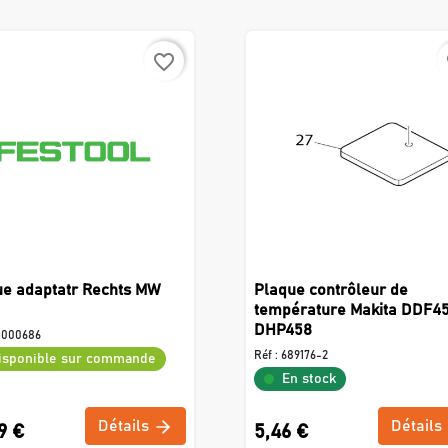
favorite_border
f
ue adaptatr Rechts MW
Plaque contrôleur de
température Makita DDF45
DHP458
5000686
Réf :
689176-2
isponible sur commande
En stock
Détails
Détails
9 €
5,46 €