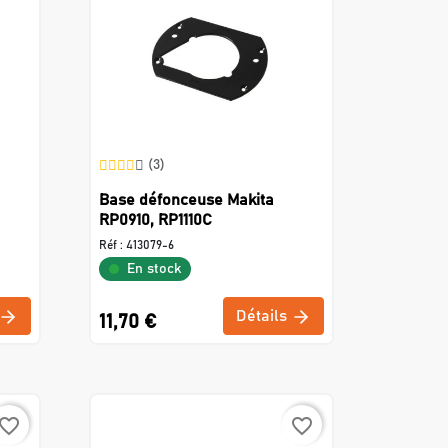
(3)
Base défonceuse Makita
RP0910, RP1110C
Réf :
413079-6
En stock
Détails
11,70 €
avorite_border
favorite_border