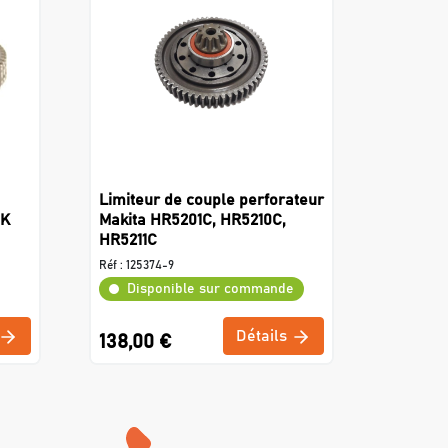
Limiteur de couple perforateur
0K
Makita HR5201C, HR5210C,
HR5211C
Réf :
125374-9
Disponible sur commande
Détails
138,00 €