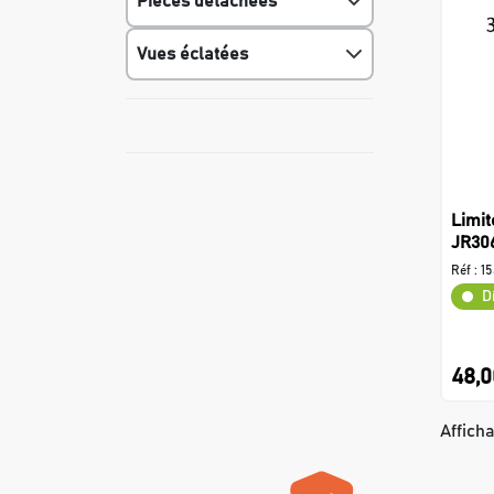
Pièces détachées
Vues éclatées
Limit
JR30
Réf :
1
D
48,0
Afficha