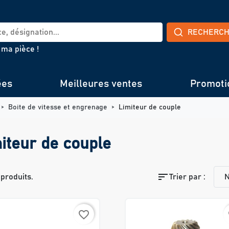
RECHERC
 ma pièce !
ées
Meilleures ventes
Promoti
Boite de vitesse et engrenage
Limiteur de couple
iteur de couple
sort
3 produits.
Trier par :
N
favorite_border
f