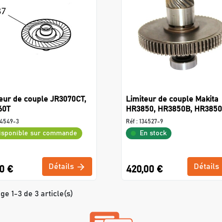
eur de couple JR3070CT,
Limiteur de couple Makita
60T
HR3850, HR3850B, HR385
54549-3
Réf :
134527-9
isponible sur commande
En stock
Détails
Détails
0 €
420,00 €
ge 1-3 de 3 article(s)