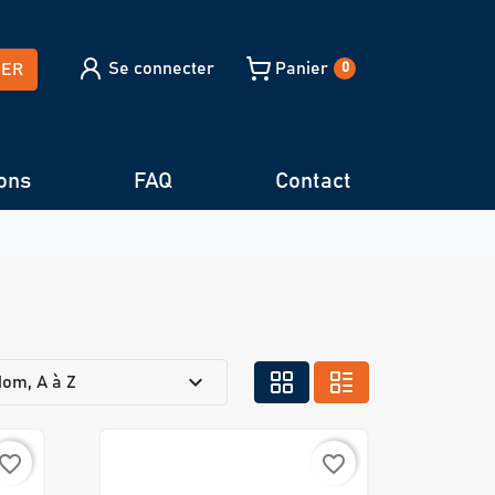
Se connecter
Panier
HER
0
ons
FAQ
Contact
expand_more
om, A à Z
avorite_border
favorite_border