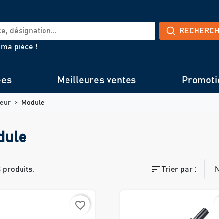
RECHERC
 ma pièce !
ées
Meilleures ventes
Promoti
teur
Module
dule
sort
13 produits.
Trier par :
N
favorite_border
f