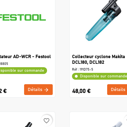
tateur AD-WCR - Festool
Collecteur cyclone Makita
DCL180, DCL182
98805
Réf :
191D75-5
isponible sur commande
Disponible sur command
Détails
Détails
2 €
48,00 €
favorite_border
f