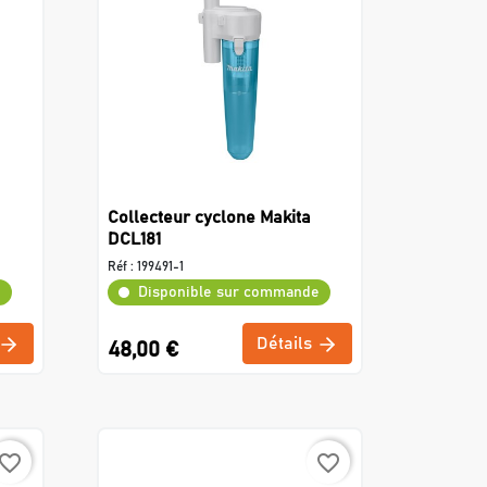
Collecteur cyclone Makita
DCL181
Réf :
199491-1
e
Disponible sur commande
Détails
48,00 €
avorite_border
favorite_border