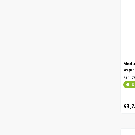
Modu
aspir
Réf :
5
D
63,2