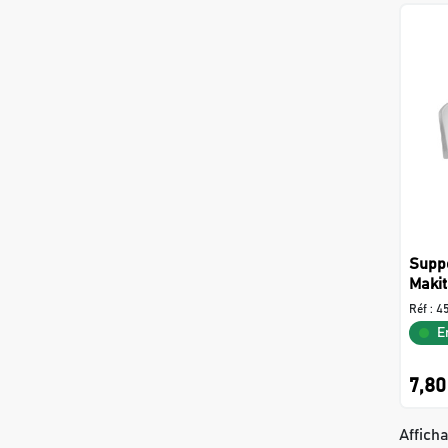
Suppo
Maki
Réf :
4
E
7,80
Afficha