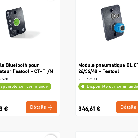
le Bluetooth pour
Module pneumatique DL C
ateur Festool - CT-F I/M
26/36/48 - Festool
78968
Réf :
496141
isponible sur commande
Disponible sur command
Détails
Détails
3 €
346,61 €