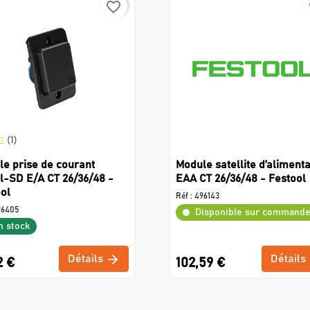
favorite_border
f
(1)
e prise de courant
Module satellite d’alimenta
l-SD E/A CT 26/36/48 -
EAA CT 26/36/48 - Festool
ol
Réf :
496143
96405
Disponible sur command
n stock
Détails
Détails
2 €
102,59 €