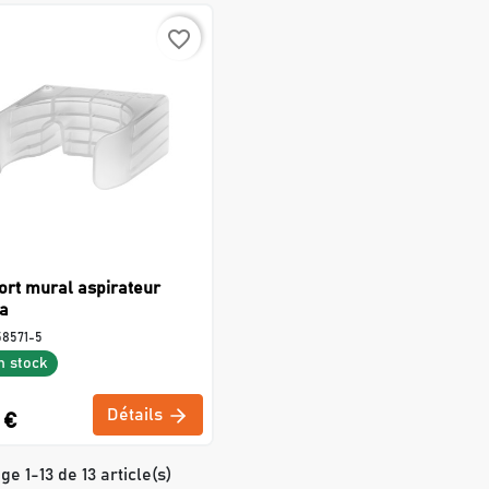
favorite_border
rt mural aspirateur
ta
58571-5
n stock
Détails
 €
ge 1-13 de 13 article(s)