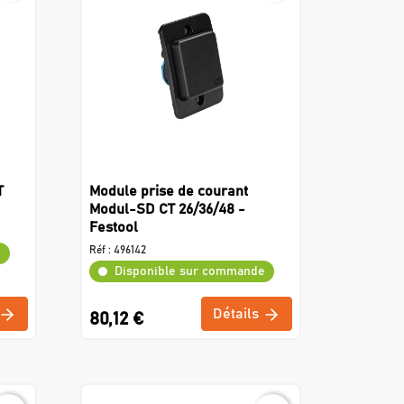
T
Module prise de courant
Modul-SD CT 26/36/48 -
Festool
Réf :
496142
e
Disponible sur commande
Détails
80,12 €