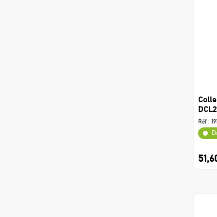
Colle
DCL2
Réf :
19
D
51,6