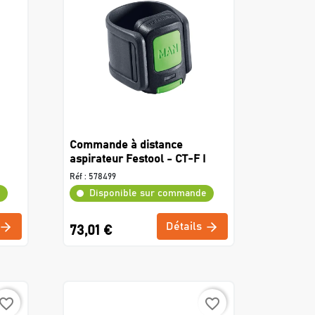
Commande à distance
aspirateur Festool - CT-F I
Réf :
578499
e
Disponible sur commande
Détails
73,01 €
avorite_border
favorite_border