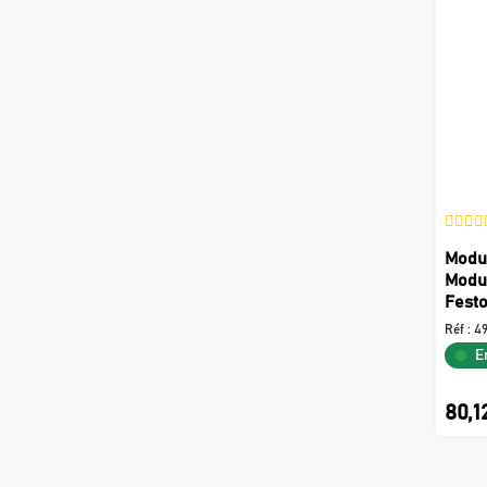
Modul
Modu
Festo
Réf :
4
E
80,1