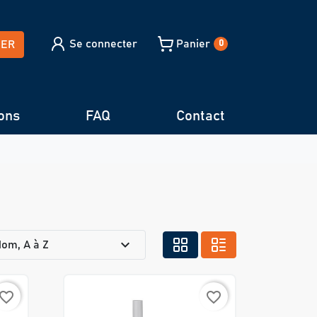
Se connecter
Panier
HER
0
ons
FAQ
Contact
expand_more
om, A à Z
avorite_border
favorite_border