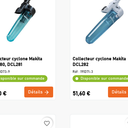
cteur cyclone Makita
Collecteur cyclone Makita
80, DCL281
DCL282
1D73-9
Réf :
191D71-3
isponible sur commande
Disponible sur command
Détails
Détails
0 €
51,60 €
favorite_border
f