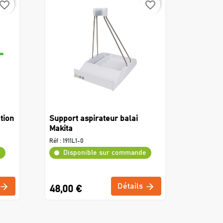
avorite_border
favorite_border
tion
Support aspirateur balai
Makita
Réf :
1911L1-0
e
Disponible sur commande
Détails
48,00 €