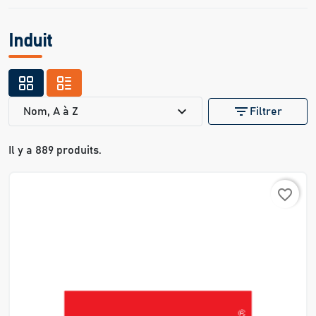
Induit
expand_more
filter_list
Nom, A à Z
Filtrer
Il y a 889 produits.
favorite_border