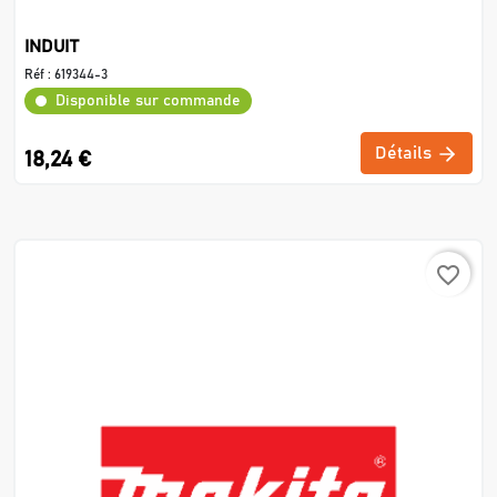
INDUIT
Réf :
619344-3
Disponible sur commande
Détails
18,24 €
favorite_border