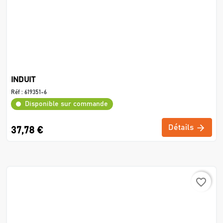
INDUIT
Réf :
619351-6
Disponible sur commande
Détails
37,78 €
favorite_border