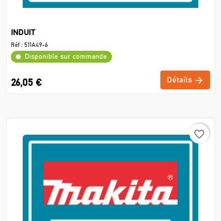
INDUIT
Réf :
511A49-6
Disponible sur commande
Détails
26,05 €
favorite_border