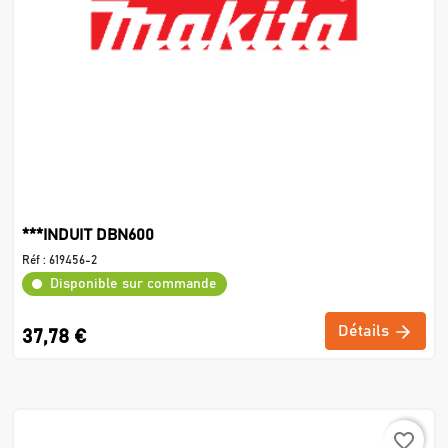
***INDUIT DBN600
Réf :
619456-2
Disponible sur commande
Détails
37,78 €
favorite_border