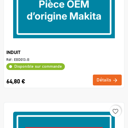
INDUIT
Réf :
EBD013-B
Disponible sur commande
Détails
64,80 €
favorite_border