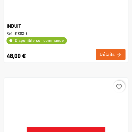
INDUIT
Réf :
619312-6
Disponible sur commande
Détails
48,00 €
favorite_border