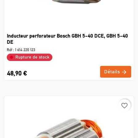
Inducteur perforateur Bosch GBH 5-40 DCE, GBH 5-40
DE
Réf :
1 614 220 123
Rupture de stock
Détails
48,90 €
favorite_border