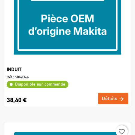
INDUIT
Réf :
510613-4
Disponible sur commande
Détails
38,40 €
favorite_border