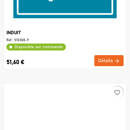
INDUIT
Réf :
510308-9
Disponible sur commande
Détails
51,60 €
favorite_border