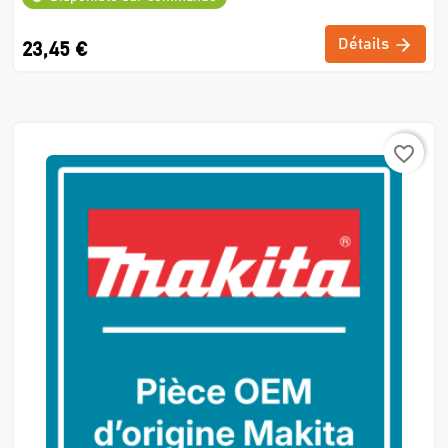
Détails
23,45 €
favorite_border