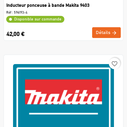
Inducteur ponceuse à bande Makita 9403
Réf :
596193-4
Disponible sur commande
Détails
42,00 €
favorite_border