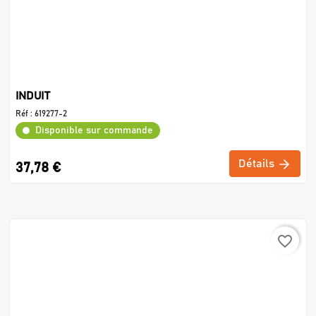
INDUIT
Réf :
619277-2
Disponible sur commande
Détails
37,78 €
favorite_border