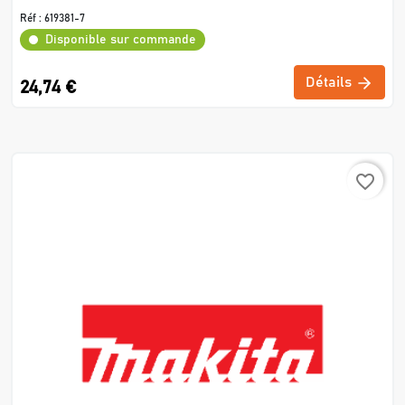
Réf :
619381-7
Disponible sur commande
Détails
24,74 €
favorite_border