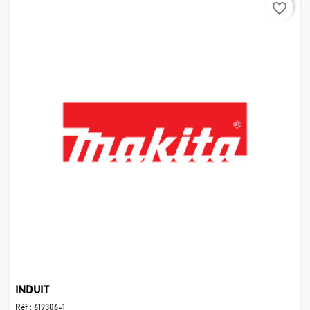
favorite_border
INDUIT
Réf :
619306-1