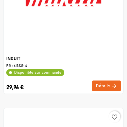
INDUIT
Réf :
619339-6
Disponible sur commande
Détails
29,96 €
favorite_border