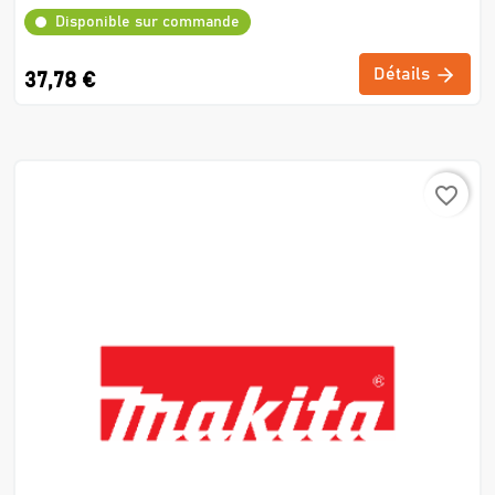
Disponible sur commande
Détails
37,78 €
favorite_border