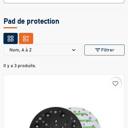
Pad de protection
expand_more
filter_list
Nom, A à Z
Filtrer
Il y a 3 produits.
favorite_border