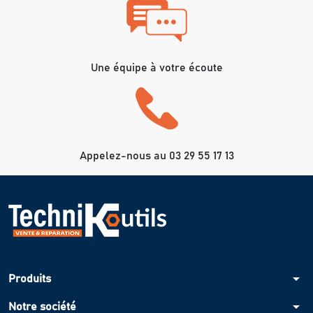
Une équipe à votre écoute
Appelez-nous au 03 29 55 17 13
arrow_drop_down
Produits
arrow_drop_down
Notre société