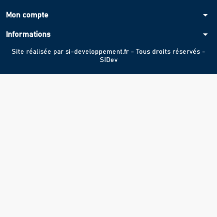
arrow_drop_down
Mon compte
arrow_drop_down
Informations
Site réalisée par
si-developpement.fr
- Tous droits réservés -
SIDev