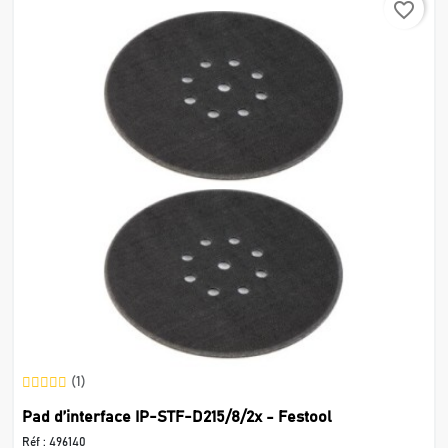
favorite_border
(1)
Pad d’interface IP-STF-D215/8/2x - Festool
Réf :
496140