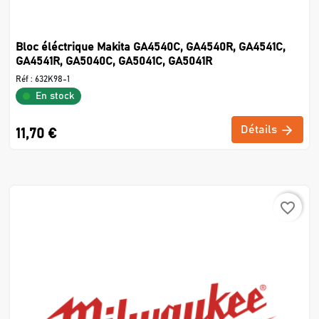
Bloc éléctrique Makita GA4540C, GA4540R, GA4541C,
GA4541R, GA5040C, GA5041C, GA5041R
Réf :
632K98-1
En stock
Détails
11,70 €
favorite_border