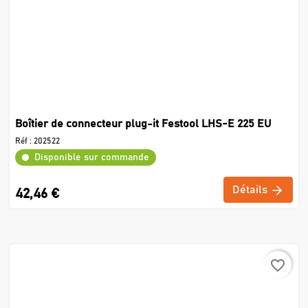
Boîtier de connecteur plug-it Festool LHS-E 225 EU
Réf :
202522
Disponible sur commande
Détails
42,46 €
favorite_border