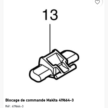
favorite_border
Blocage de commande Makita 419664-3
Réf :
419664-3