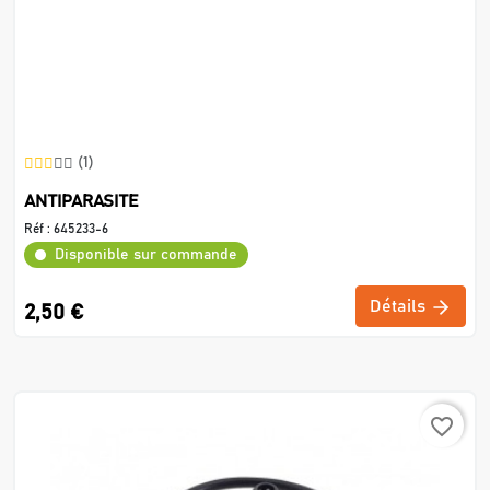
(1)
ANTIPARASITE
Réf :
645233-6
Disponible sur commande
Détails
2,50 €
favorite_border