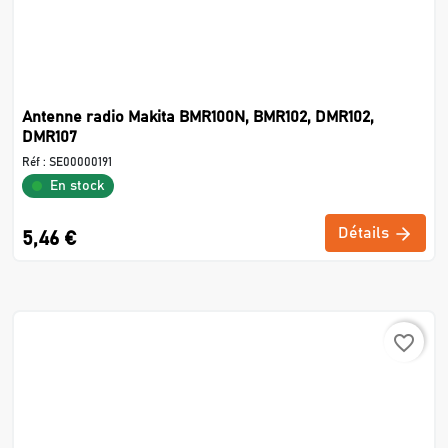
Antenne radio Makita BMR100N, BMR102, DMR102,
DMR107
Réf :
SE00000191
En stock
Détails
5,46 €
favorite_border