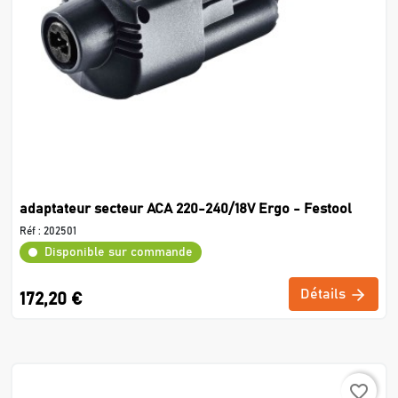
adaptateur secteur ACA 220-240/18V Ergo - Festool
Réf :
202501
Disponible sur commande
Détails
172,20 €
favorite_border