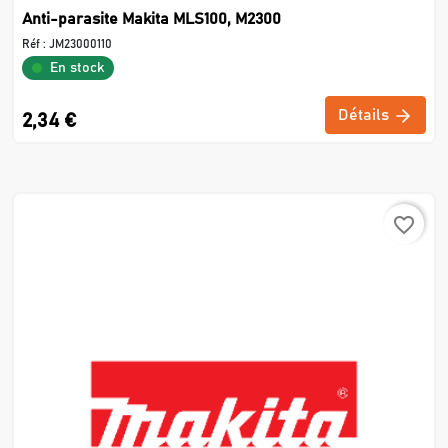
Anti-parasite Makita MLS100, M2300
Réf :
JM23000110
En stock
Détails
2,34 €
favorite_border