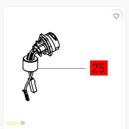
favorite_border
(1)