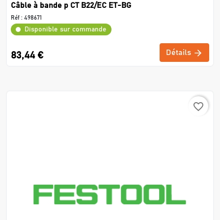
Câble à bande p CT B22/EC ET-BG
Réf :
498671
Disponible sur commande
Détails
83,44 €
favorite_border