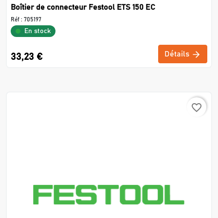
Boîtier de connecteur Festool ETS 150 EC
Réf :
705197
En stock
Détails
33,23 €
favorite_border