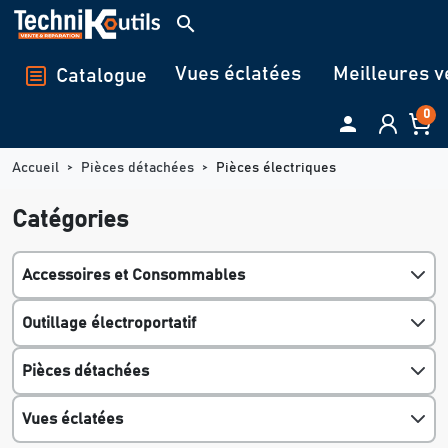
Panneau de gestion des cookies
search
Vues éclatées
Meilleures v
Catalogue
0

Accueil
Pièces détachées
Pièces électriques
Catégories
Accessoires et Consommables
Outillage électroportatif
Pièces détachées
Vues éclatées