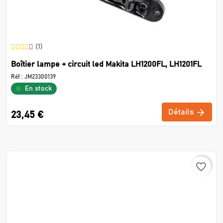
(1)
Boîtier lampe + circuit led Makita LH1200FL, LH1201FL
Réf :
JM23300139
En stock
Détails
23,45 €
favorite_border