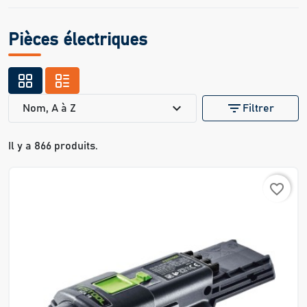
Pièces électriques
expand_more
filter_list
Nom, A à Z
Filtrer
Il y a 866 produits.
favorite_border