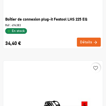
Boîtier de connexion plug-it Festool LHS 225 EQ
Réf :
494383
En stock
Détails
34,40 €
favorite_border