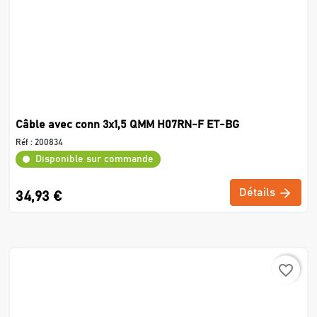
Câble avec conn 3x1,5 QMM H07RN-F ET-BG
Réf :
200834
Disponible sur commande
Détails
34,93 €
favorite_border