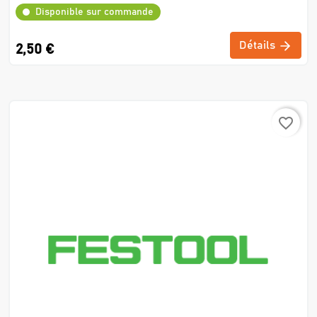
Disponible sur commande
Détails
2,50 €
favorite_border