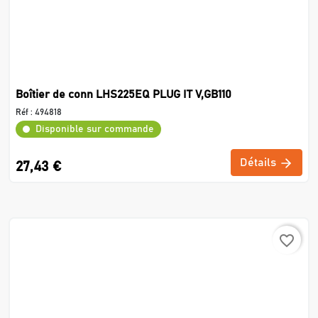
Boîtier de conn LHS225EQ PLUG IT V,GB110
Réf :
494818
Disponible sur commande
Détails
27,43 €
favorite_border