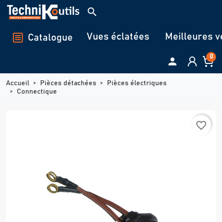
Panneau de gestion des cookies
search
Vues éclatées
Meilleures v
Catalogue
0

Accueil
Pièces détachées
Pièces électriques
Connectique
favorite_border