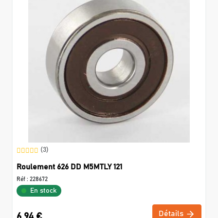
(3)
Roulement 626 DD M5MTLY 121
Réf :
228672
En stock
Détails
6,94 €