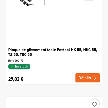
Plaque de glissement table Festool HK 55, HKC 55,
TS 55, TSC 55
Réf :
200173
En stock
Détails
29,82 €
favorite_border