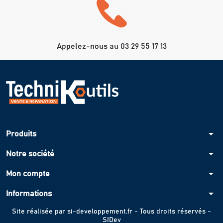
Appelez-nous au 03 29 55 17 13
arrow_drop_down
Produits
arrow_drop_down
Notre société
arrow_drop_down
Mon compte
arrow_drop_down
Informations
Site réalisée par
si-developpement.fr
- Tous droits réservés -
SIDev