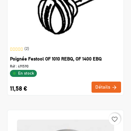
(2)
Poignée Festool OF 1010 REBQ, OF 1400 EBQ
Réf :
491590
En stock
Détails
11,58 €
favorite_border