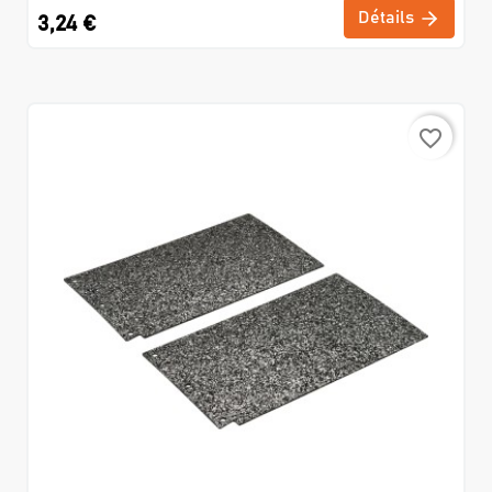
Détails
3,24 €
favorite_border