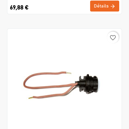
Détails
69,88 €
favorite_border