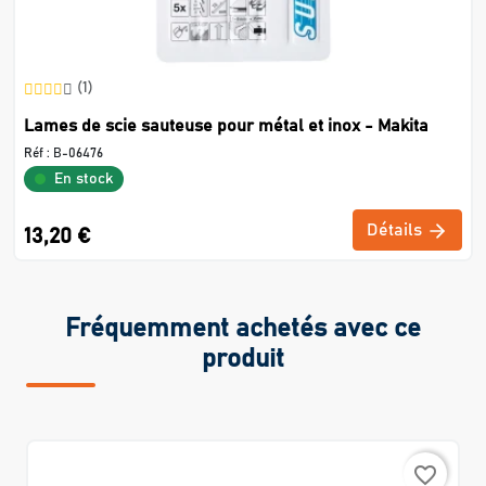
(1)
Lames de scie sauteuse pour métal et inox - Makita
Réf :
B-06476
En stock
Détails
13,20 €
Fréquemment achetés avec ce
produit
favorite_border