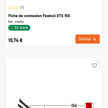
(3)
Fiche de connexion Festool ETS 150
Réf :
492602
En stock
Détails
10,74 €
favorite_border