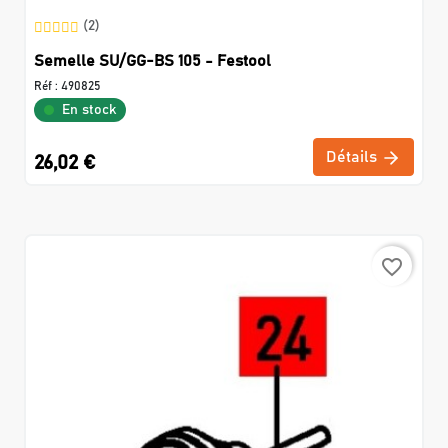
(2)
Semelle SU/GG-BS 105 - Festool
Réf :
490825
En stock
Détails
26,02 €
favorite_border