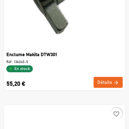
Enclume Makita DTW301
Réf :
136240-5
En stock
Détails
55,20 €
favorite_border