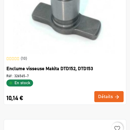
(10)
Enclume visseuse Makita DTD152, DTD153
Réf :
326565-7
En stock
Détails
10,14 €
favorite_border