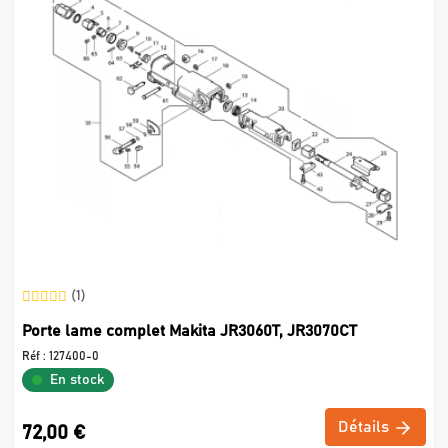
(1)
Porte lame complet Makita JR3060T, JR3070CT
Réf :
127400-0
En stock
Détails
72,00 €