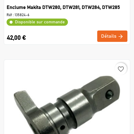
Enclume Makita DTW280, DTW281, DTW284, DTW285
Réf :
135824-6
Disponible sur commande
Détails
42,00 €
favorite_border