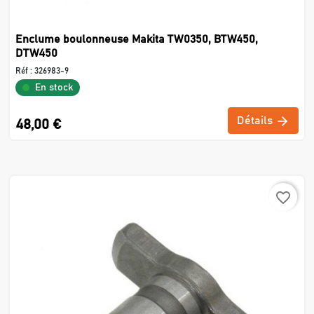
Enclume boulonneuse Makita TW0350, BTW450,
DTW450
Réf :
326983-9
En stock
Détails
48,00 €
favorite_border