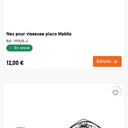
Nez pour visseuse placo Makita
Réf :
197025-4
En stock
Détails
12,00 €
favorite_border