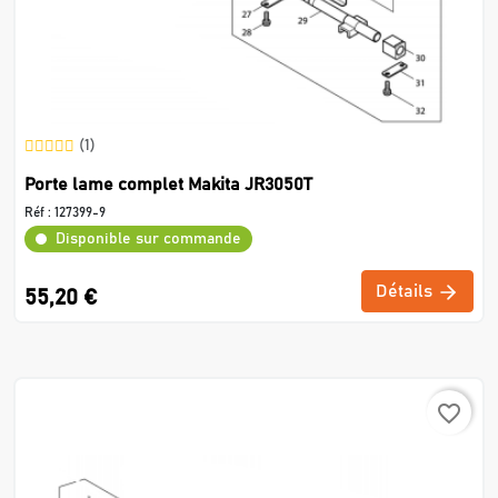
(1)
Porte lame complet Makita JR3050T
Réf :
127399-9
Disponible sur commande
Détails
55,20 €
favorite_border