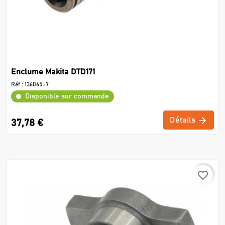
Enclume Makita DTD171
Réf :
136065-7
Disponible sur commande
Détails
37,78 €
favorite_border