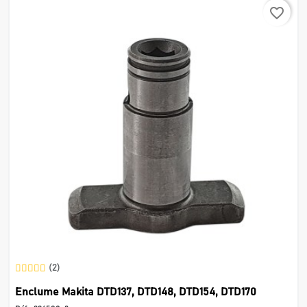
favorite_border
(2)
Enclume Makita DTD137, DTD148, DTD154, DTD170