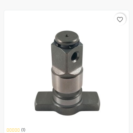
favorite_border
(1)