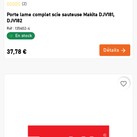
(2)
Porte lame complet scie sauteuse Makita DJV181,
DJV182
Réf :
135602-4
En stock
Détails
37,78 €
favorite_border