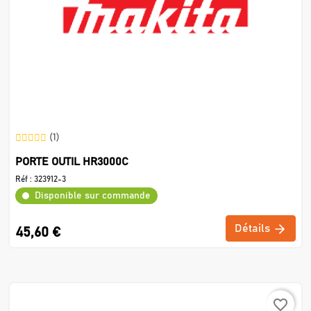
(1)
PORTE OUTIL HR3000C
Réf :
323912-3
Disponible sur commande
Détails
45,60 €
favorite_border