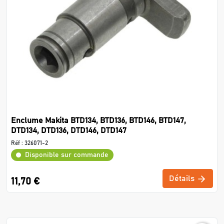
Enclume Makita BTD134, BTD136, BTD146, BTD147,
DTD134, DTD136, DTD146, DTD147
Réf :
326071-2
Disponible sur commande
Détails
11,70 €