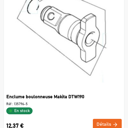
Enclume boulonneuse Makita DTW190
Réf :
135796-5
En stock
Détails
12,37 €