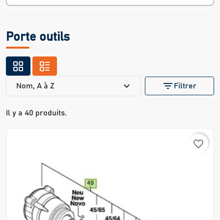
Porte outils
expand_more
filter_list
Nom, A à Z
Filtrer
Il y a 40 produits.
favorite_border