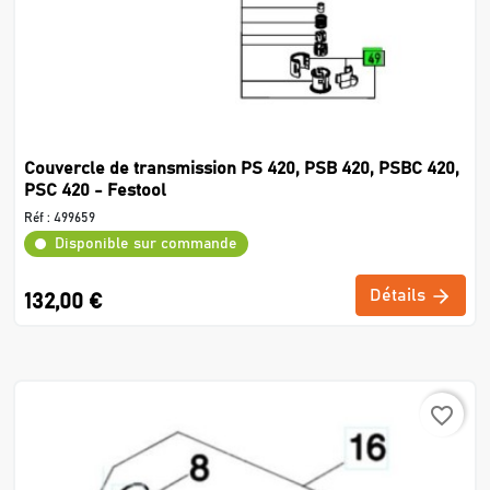
Couvercle de transmission PS 420, PSB 420, PSBC 420,
PSC 420 - Festool
Réf :
499659
Disponible sur commande
Détails
132,00 €
favorite_border