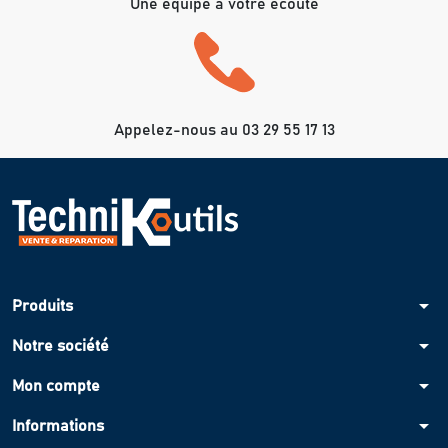
Une équipe à votre écoute
Appelez-nous au 03 29 55 17 13
arrow_drop_down
Produits
arrow_drop_down
Notre société
arrow_drop_down
Mon compte
arrow_drop_down
Informations