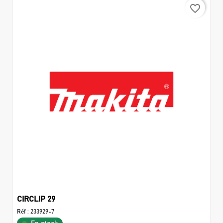
favorite_border
CIRCLIP 29
Réf :
233929-7