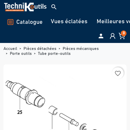
Panneau de gestion des cookies
search
Vues éclatées
Meilleures v
Catalogue
0

Accueil
Pièces détachées
Pièces mécaniques
Porte outils
Tube porte-outils
favorite_border