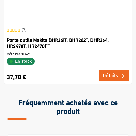
(7)
Porte outils Makita BHR261T, BHR262T, DHR264,
HR2470T, HR2470FT
Réf :
158307-9
En stock
Détails
37,78 €
Fréquemment achetés avec ce
produit