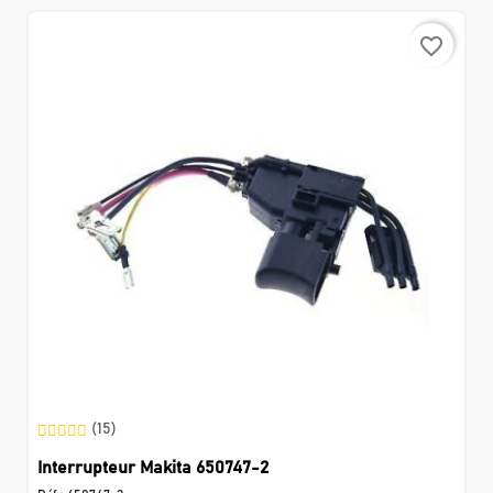
favorite_border
(15)
Interrupteur Makita 650747-2