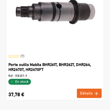
(7)
Porte outils Makita BHR261T, BHR262T, DHR264,
HR2470T, HR2470FT
Réf :
158307-9
En stock
Détails
37,78 €