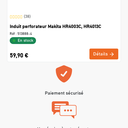
(38)
Induit perforateur Makita HR4003C, HR4013C
Réf :
513888-4
En stock
Détails
59,90 €
Paiement sécurisé