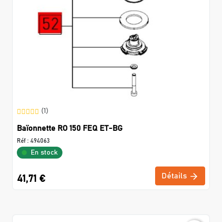
(1)
Baïonnette RO 150 FEQ ET-BG
Réf :
494063
En stock
Détails
41,71 €