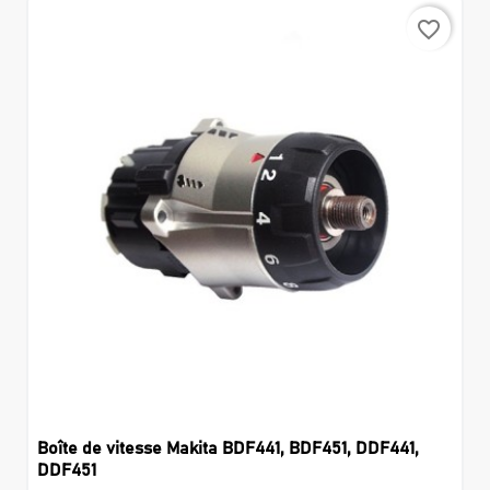
favorite_border
Boîte de vitesse Makita BDF441, BDF451, DDF441,
DDF451