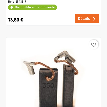
Réf :
125433-9
Disponible sur commande
Détails
76,80 €
favorite_border