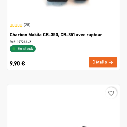
(28)
Charbon Makita CB-350, CB-351 avec rupteur
Réf :
197244-2
En stock
Détails
9,90 €
favorite_border