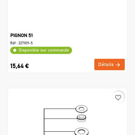
PIGNON 51
Réf :
227109-5
Disponible sur commande
Détails
15,64 €
favorite_border