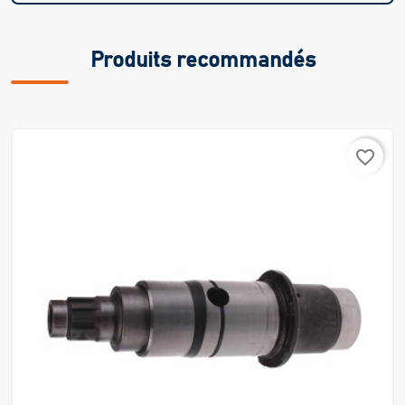
Produits recommandés
favorite_border