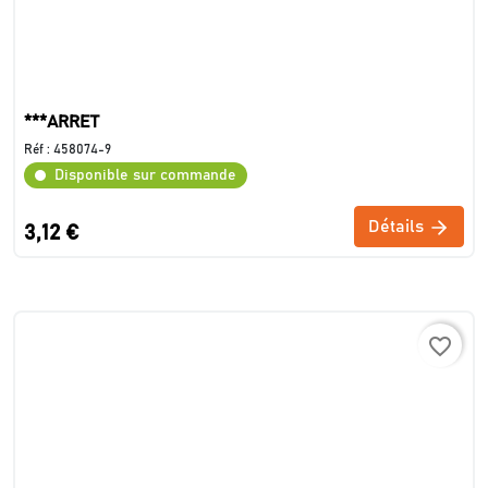
***ARRET
Réf :
458074-9
Disponible sur commande
Détails
3,12 €
favorite_border