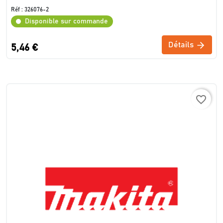
Réf :
326076-2
Disponible sur commande
Détails
5,46 €
favorite_border