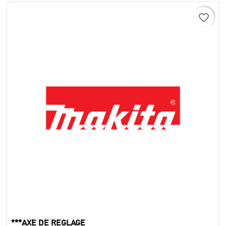
favorite_border
***AXE DE REGLAGE