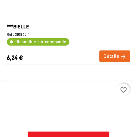
***BIELLE
Réf :
310840-1
Disponible sur commande
Détails
6,24 €
favorite_border