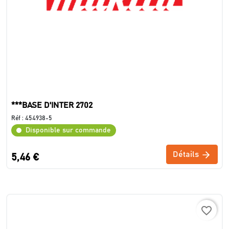
***BASE D'INTER 2702
Réf :
454938-5
Disponible sur commande
Détails
5,46 €
favorite_border