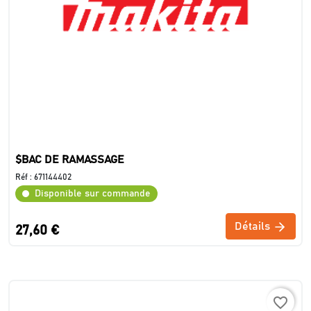
$BAC DE RAMASSAGE
Réf :
671144402
Disponible sur commande
Détails
27,60 €
favorite_border