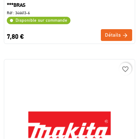
***BRAS
Réf :
346613-6
Disponible sur commande
Détails
7,80 €
favorite_border