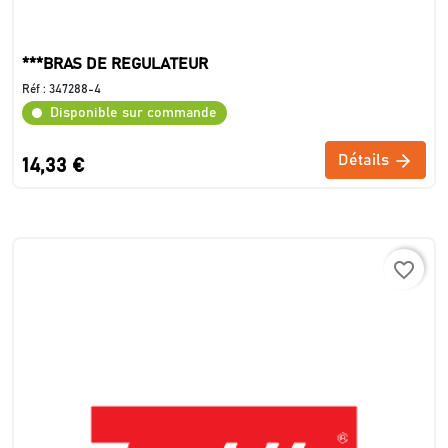
***BRAS DE REGULATEUR
Réf :
347288-4
Disponible sur commande
Détails
14,33 €
favorite_border