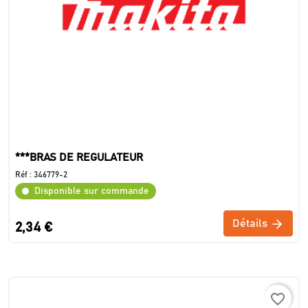
***BRAS DE REGULATEUR
Réf :
346779-2
Disponible sur commande
Détails
2,34 €
favorite_border