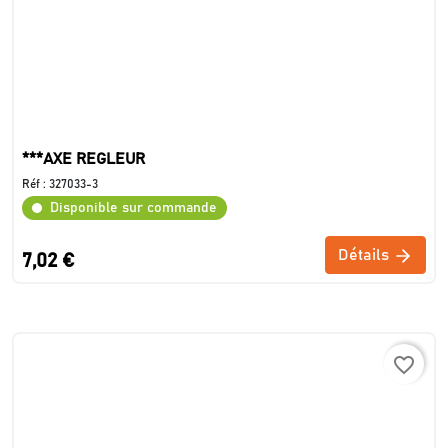
***AXE REGLEUR
Réf :
327033-3
Disponible sur commande
Détails
7,02 €
favorite_border