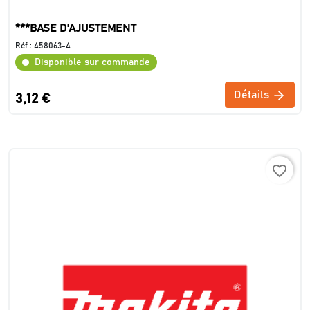
***BASE D'AJUSTEMENT
Réf :
458063-4
Disponible sur commande
Détails
3,12 €
favorite_border