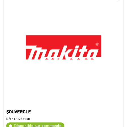
$OUVERCLE
Réf :
170245090
Disponible sur commande