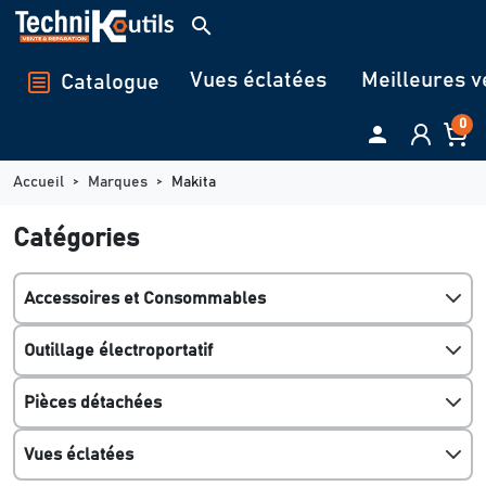
Panneau de gestion des cookies
search
Vues éclatées
Meilleures v
Catalogue
0

Accueil
Marques
Makita
Catégories
Accessoires et Consommables
Outillage électroportatif
Pièces détachées
Vues éclatées