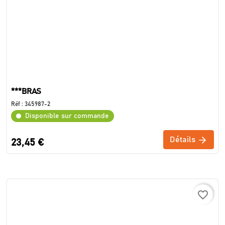
***BRAS
Réf :
345987-2
Disponible sur commande
Détails
23,45 €
favorite_border