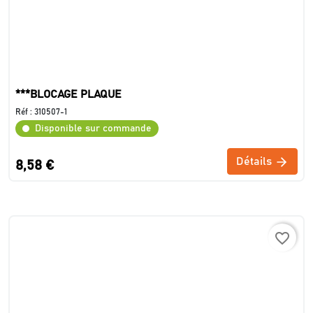
***BLOCAGE PLAQUE
Réf :
310507-1
Disponible sur commande
Détails
8,58 €
favorite_border