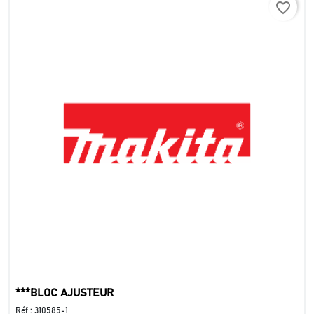
favorite_border
***BLOC AJUSTEUR
Réf :
310585-1