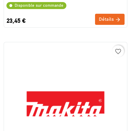
Disponible sur commande
Détails
23,45 €
favorite_border