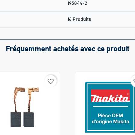
195844-2
16 Produits
Fréquemment achetés avec ce produit
favorite_border
favo