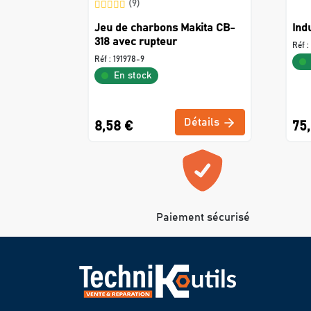
(9)
Jeu de charbons Makita CB-
Ind
318 avec rupteur
Réf :
Réf :
191978-9
En stock
Détails
8,58 €
75
Paiement sécurisé