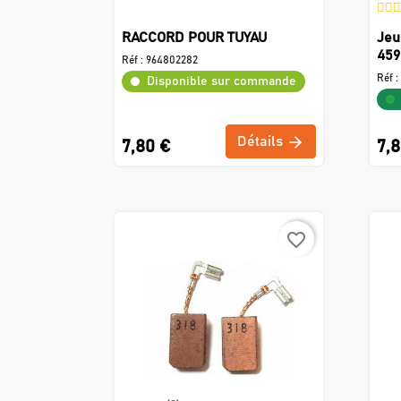
RACCORD POUR TUYAU
Jeu
459
Réf :
964802282
Réf :
Disponible sur commande
Détails
7,80 €
7,
favorite_border