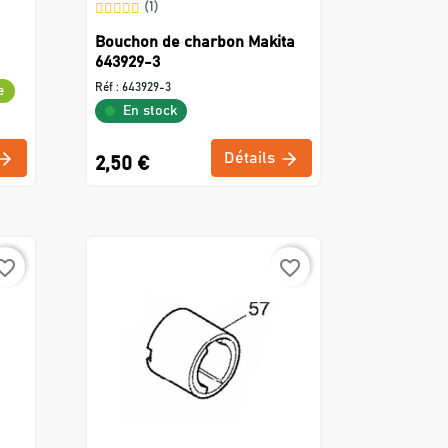
(1)
Bouchon de charbon Makita
643929-3
Réf :
643929-3
e
En stock
Détails
2,50 €
rite_border
favorite_border