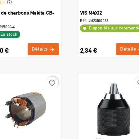
(7)
 de charbons Makita CB-
VIS M4X12
Réf :
JM23100033
195026-6
Disponible sur command
En stock
Détails
Détails
80 €
2,34 €
favorite_border
favo