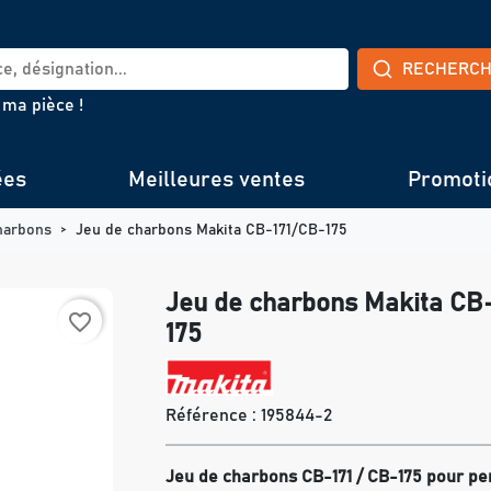
RECHERC
 ma pièce !
ées
Meilleures ventes
Promoti
harbons
Jeu de charbons Makita CB-171/CB-175
Jeu de charbons Makita CB
favorite_border
175
Référence :
195844-2
Jeu de charbons CB-171 / CB-175 pour pe