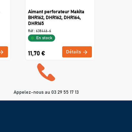
-
Aimant perforateur Makita
BHR162, DHR162, DHR164,
DHR165
Réf :
638446-6
En stock
Détails
11,70 €
Appelez-nous au 03 29 55 17 13