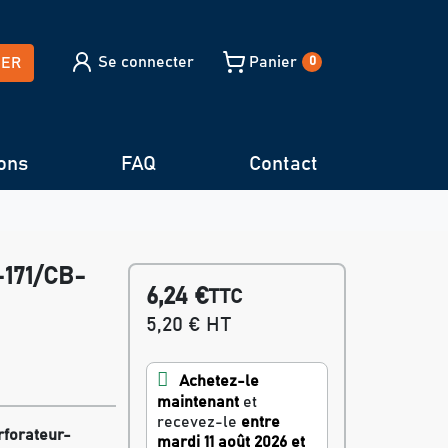
Se connecter
Panier
HER
0
ons
FAQ
Contact
-171/CB-
6,24 €
TTC
5,20 € HT
Achetez-le
maintenant
et
recevez-le
entre
rforateur-
mardi 11 août 2026 et