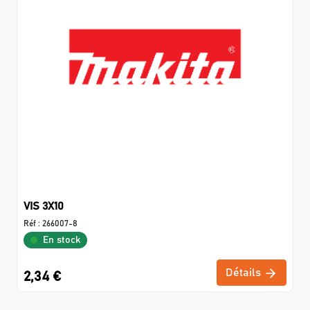
VIS 3X10
Réf :
266007-8
En stock
Détails
2,34 €