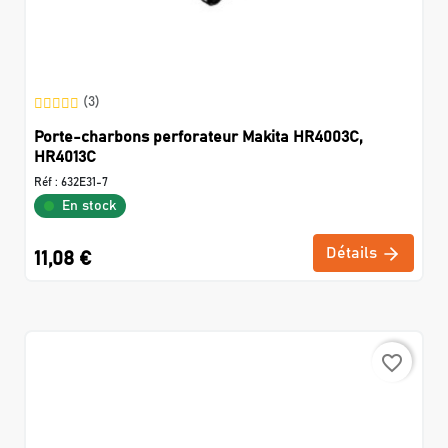
(3)
Porte-charbons perforateur Makita HR4003C,
HR4013C
Réf :
632E31-7
En stock
Détails
11,08 €
favorite_border