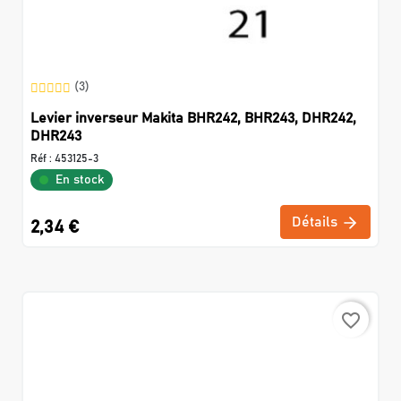
(3)
Levier inverseur Makita BHR242, BHR243, DHR242,
DHR243
Réf :
453125-3
En stock
Détails
2,34 €
favorite_border