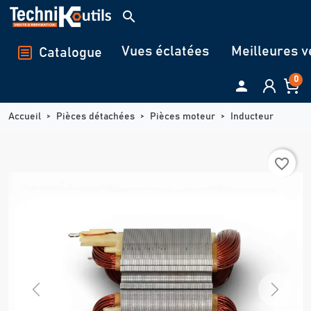
Panneau de gestion des cookies
search
Vues éclatées
Meilleures v
Catalogue
0

Accueil
Pièces détachées
Pièces moteur
Inducteur
favorite_border
Previous
Next