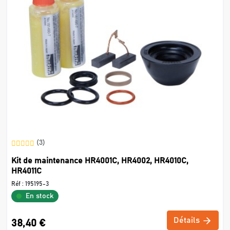
(3)
Kit de maintenance HR4001C, HR4002, HR4010C,
HR4011C
Réf :
195195-3
En stock
Détails
38,40 €