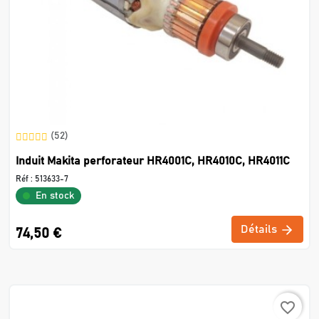
(52)
Induit Makita perforateur HR4001C, HR4010C, HR4011C
Réf :
513633-7
En stock
Détails
74,50 €
favorite_border