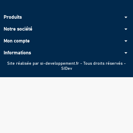
arrow_drop_down
Produits
arrow_drop_down
Notre société
arrow_drop_down
Mon compte
arrow_drop_down
Informations
Site réalisée par
si-developpement.fr
- Tous droits réservés -
SIDev