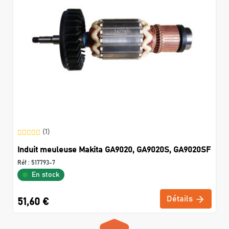
(1)
Induit meuleuse Makita GA9020, GA9020S, GA9020SF
Réf :
517793-7
En stock
Détails
51,60 €