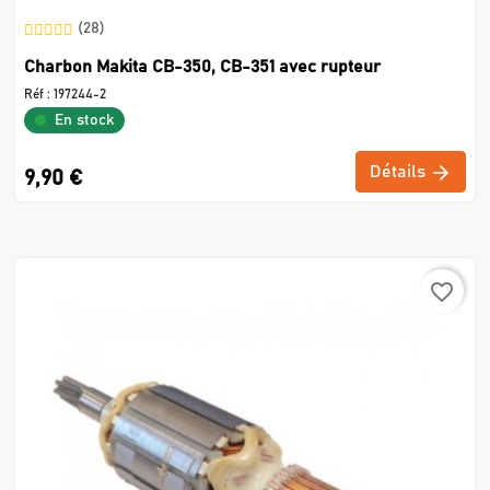
(28)
Charbon Makita CB-350, CB-351 avec rupteur
Réf :
197244-2
En stock
Détails
9,90 €
favorite_border