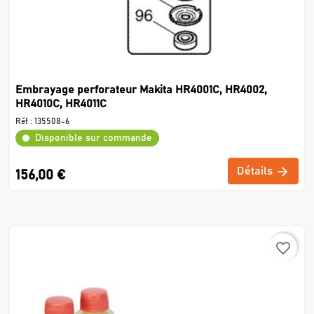
Embrayage perforateur Makita HR4001C, HR4002,
HR4010C, HR4011C
Réf :
135508-6
Disponible sur commande
Détails
156,00 €
favorite_border