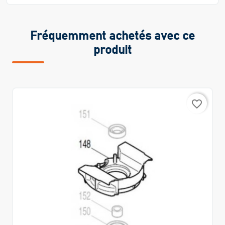
Fréquemment achetés avec ce
produit
favorite_border