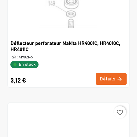
Déflecteur perforateur Makita HR4001C, HR4010C,
HR4011C
Réf :
419021-5
En stock
Détails
3,12 €
favorite_border