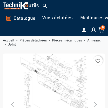
Panneau de gestion des cookies
search
Vues éclatées
Meilleures v
Catalogue
0

Accueil
Pièces détachées
Pièces mécaniques
Anneaux
Joint
favorite_border
Previous
Next