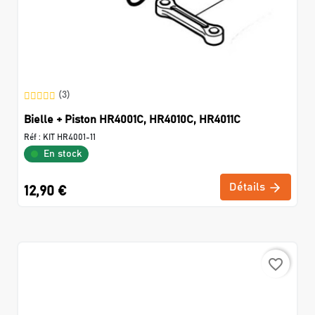
(3)
Bielle + Piston HR4001C, HR4010C, HR4011C
Réf :
KIT HR4001-11
En stock
Détails
12,90 €
favorite_border