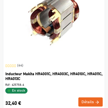
(44)
Inducteur Makita HR4001C, HR4003C, HR4010C, HR4011C,
HR4013C
Réf :
625758-6
En stock
Détails
32,40 €