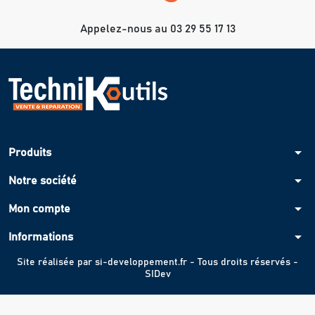
Appelez-nous au 03 29 55 17 13
arrow_drop_down
Produits
arrow_drop_down
Notre société
arrow_drop_down
Mon compte
arrow_drop_down
Informations
Site réalisée par
si-developpement.fr
- Tous droits réservés -
SIDev