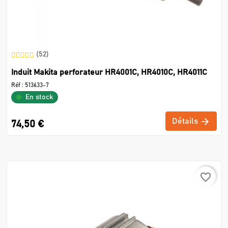
(52)
Induit Makita perforateur HR4001C, HR4010C, HR4011C
Réf :
513633-7
En stock
Détails
74,50 €
favorite_border