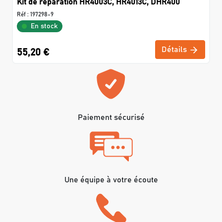
Kit de réparation HR4003C, HR4013C, DHR400
Réf :
197298-9
En stock
Détails
55,20 €
Paiement sécurisé
Une équipe à votre écoute