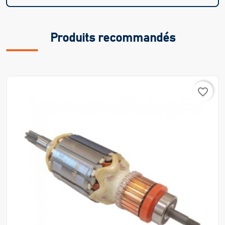
Produits recommandés
favorite_border