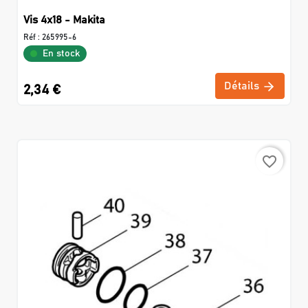
Vis 4x18 - Makita
Réf :
265995-6
En stock
Détails
2,34 €
favorite_border