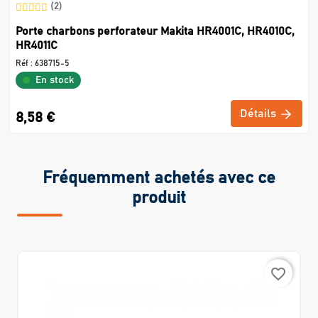
(2)
Porte charbons perforateur Makita HR4001C, HR4010C,
HR4011C
Réf :
638715-5
En stock
Détails
8,58 €
Fréquemment achetés avec ce
produit
favorite_border