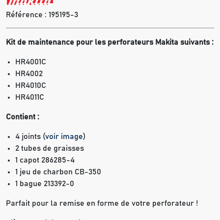
Référence :
195195-3
Kit de maintenance pour les perforateurs Makita suivants :
HR4001C
HR4002
HR4010C
HR4011C
Contient :
4 joints (
voir image
)
2 tubes de graisses
1 capot 286285-4
1 jeu de charbon CB-350
1 bague 213392-0
Parfait pour la remise en forme de votre perforateur !