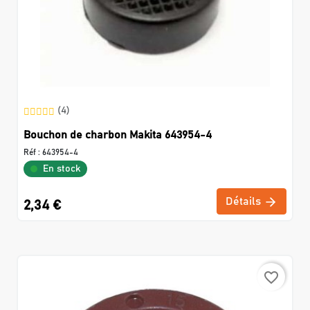
(4)
Bouchon de charbon Makita 643954-4
Réf :
643954-4
En stock
Détails
2,34 €
favorite_border