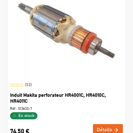
(52)
Induit Makita perforateur HR4001C, HR4010C,
HR4011C
Réf :
513633-7
En stock
Détails
74,50 €