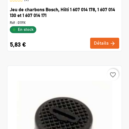
Jeu de charbons Bosch, Hilti 1 607 014 178, 1 607 014
130 et 1 607 014 171
Réf :
0119X
En stock
Détails
5,83 €
favorite_border