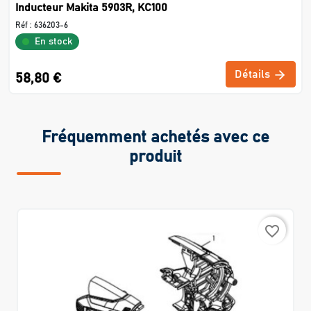
Inducteur Makita 5903R, KC100
Réf :
636203-6
En stock
Détails
58,80 €
Fréquemment achetés avec ce
produit
favorite_border