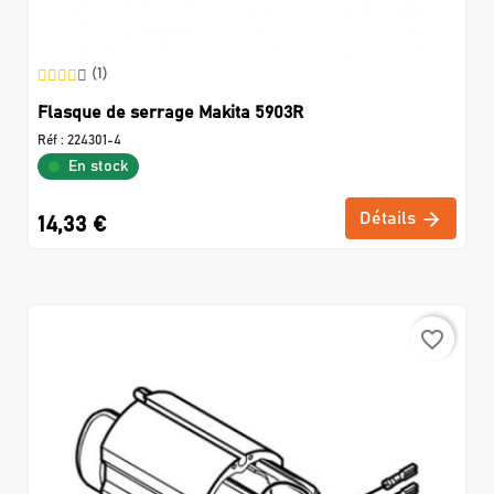
(1)
Flasque de serrage Makita 5903R
Réf :
224301-4
En stock
Détails
14,33 €
favorite_border