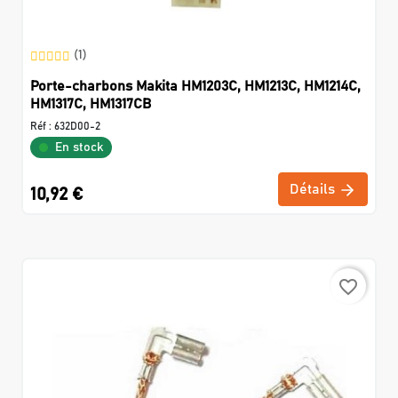
(1)
Porte-charbons Makita HM1203C, HM1213C, HM1214C,
HM1317C, HM1317CB
Réf :
632D00-2
En stock
Détails
10,92 €
favorite_border