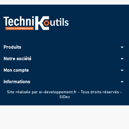
arrow_drop_down
Produits
arrow_drop_down
Notre société
arrow_drop_down
Mon compte
arrow_drop_down
Informations
Site réalisée par
si-developpement.fr
- Tous droits réservés -
SIDev