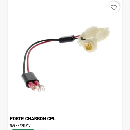
favorite_border
PORTE CHARBON CPL
Réf :
632D97-1