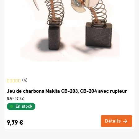
(4)
Jeu de charbons Makita CB-203, CB-204 avec rupteur
Réf :
1914X
En stock
Détails
9,79 €