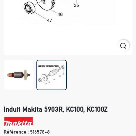
Induit Makita 5903R, KC100, KC100Z
Référence :
516578-8