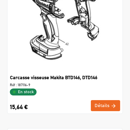
Carcasse visseuse Makita BTD146, DTD146
Réf :
187116-9
En stock
Détails
15,64 €