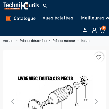
Panneau de gestion des cookies
search
Vues éclatées
Meilleures v
Catalogue
0

Accueil
Pièces détachées
Pièces moteur
Induit
favorite_border
Previous
Next