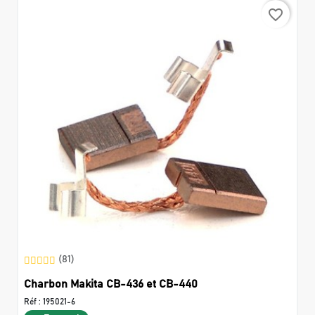
favorite_border
(81)
Charbon Makita CB-436 et CB-440
Réf :
195021-6