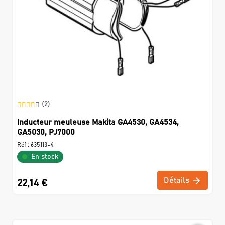
(2)
Inducteur meuleuse Makita GA4530, GA4534,
GA5030, PJ7000
Réf :
635113-4
En stock
Détails
22,14 €