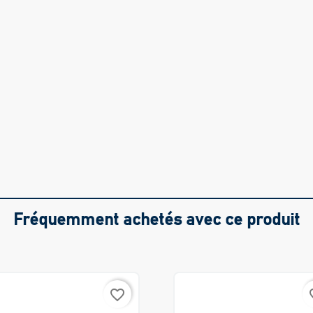
Fréquemment achetés avec ce produit
favorite_border
favo