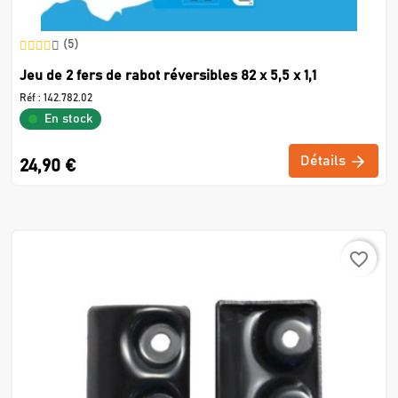
(5)
Jeu de 2 fers de rabot réversibles 82 x 5,5 x 1,1
Réf :
142.782.02
En stock
Détails
24,90 €
favorite_border