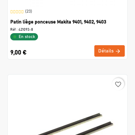
(23)
Patin liège ponceuse Makita 9401, 9402, 9403
Réf :
421093-8
En stock
Détails
9,00 €
favorite_border