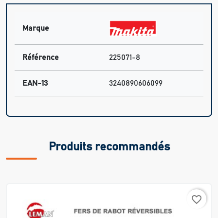
Marque
Référence
225071-8
EAN-13
3240890606099
Produits recommandés
favorite_border