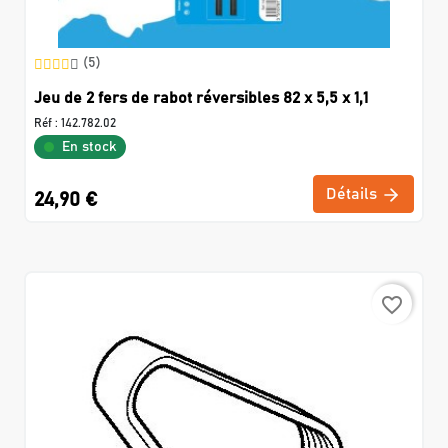
(5)
Jeu de 2 fers de rabot réversibles 82 x 5,5 x 1,1
Réf :
142.782.02
En stock
Détails
24,90 €
favorite_border