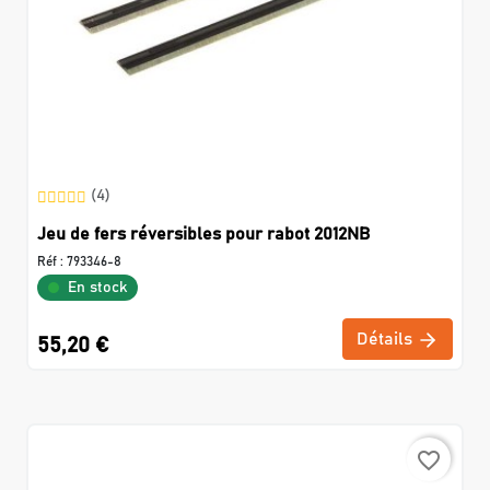
(4)
Jeu de fers réversibles pour rabot 2012NB
Réf :
793346-8
En stock
Détails
55,20 €
favorite_border