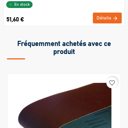
En stock
Détails
51,60 €
Fréquemment achetés avec ce
produit
favorite_border