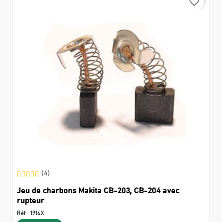
favorite_border
(4)
Jeu de charbons Makita CB-203, CB-204 avec
rupteur
Réf :
1914X