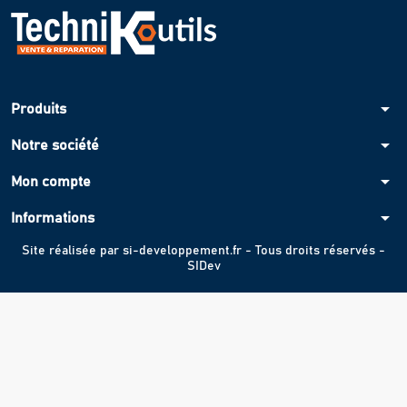
arrow_drop_down
Produits
arrow_drop_down
Notre société
arrow_drop_down
Mon compte
arrow_drop_down
Informations
Site réalisée par
si-developpement.fr
- Tous droits réservés -
SIDev