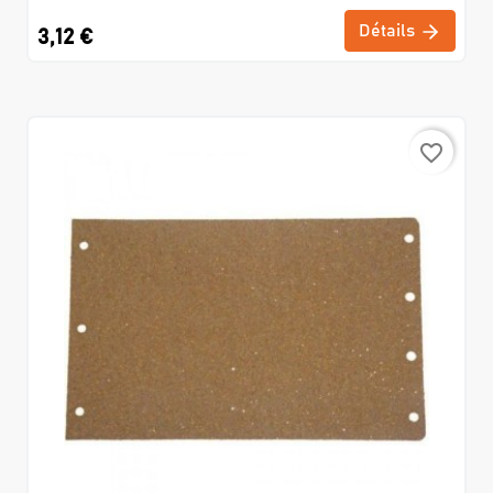
Détails
3,12 €
favorite_border