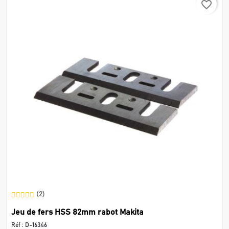
favorite_border
(2)
Jeu de fers HSS 82mm rabot Makita
Réf :
D-16346