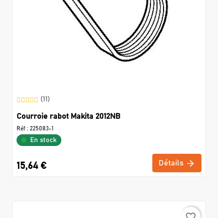
(11)
Courroie rabot Makita 2012NB
Réf :
225083-1
En stock
Détails
15,64 €
favorite_border