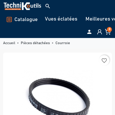
Panneau de gestion des cookies
search
Vues éclatées
Meilleures v
Catalogue
0

Accueil
Pièces détachées
Courroie
favorite_border