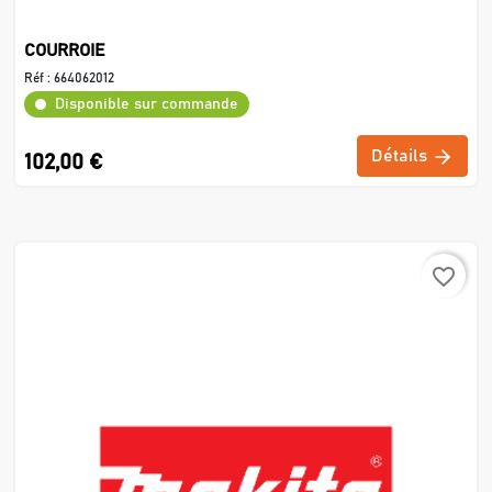
COURROIE
Réf :
664062012
Disponible sur commande
Détails
102,00 €
favorite_border