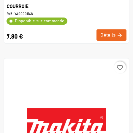
COURROIE
Réf :
YA00001168
Disponible sur commande
Détails
7,80 €
favorite_border