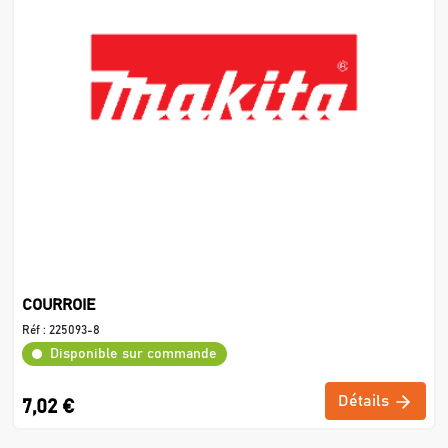
COURROIE
Réf :
225093-8
Disponible sur commande
Détails
7,02 €