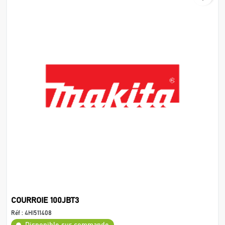
COURROIE 100JBT3
Réf :
4HI511408
Disponible sur commande