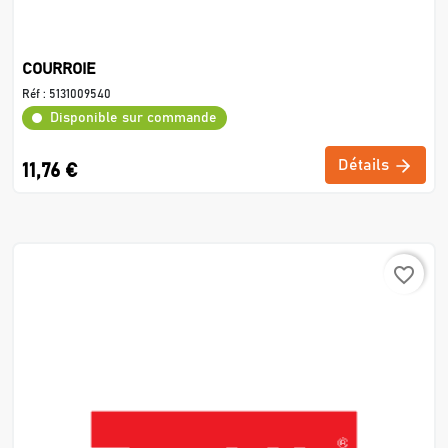
COURROIE
Réf :
5131009540
Disponible sur commande
Détails
11,76 €
favorite_border