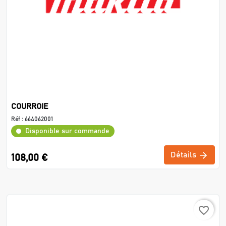
COURROIE
Réf :
664062001
Disponible sur commande
Détails
108,00 €
favorite_border