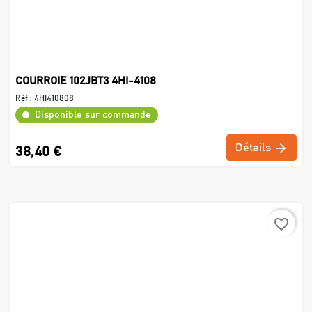
COURROIE 102JBT3 4HI-4108
Réf :
4HI410808
Disponible sur commande
Détails
38,40 €
favorite_border