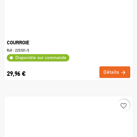
COURROIE
Réf :
225101-5
Disponible sur commande
Détails
29,96 €
favorite_border