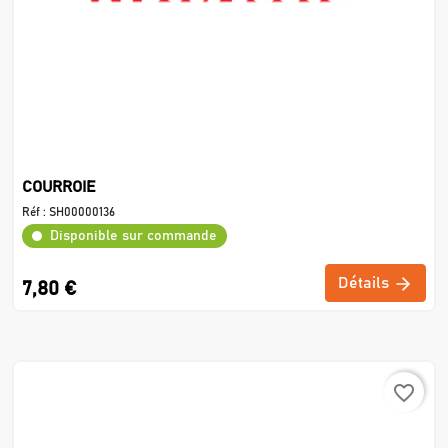
COURROIE
Réf :
SH00000136
Disponible sur commande
Détails
7,80 €
favorite_border