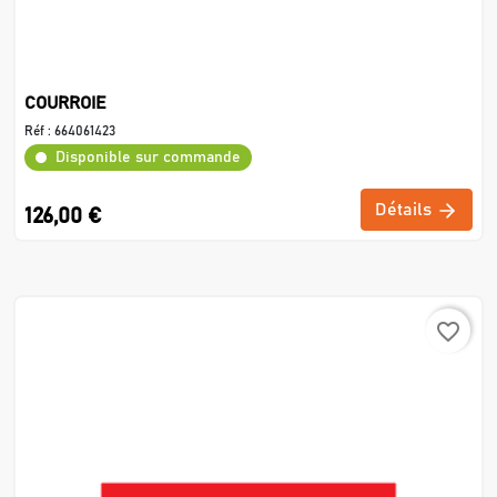
COURROIE
Réf :
664061423
Disponible sur commande
Détails
126,00 €
favorite_border