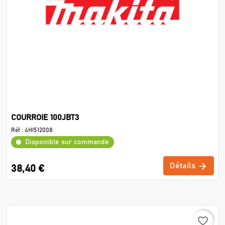
COURROIE 100JBT3
Réf :
4HI512008
Disponible sur commande
Détails
38,40 €
favorite_border