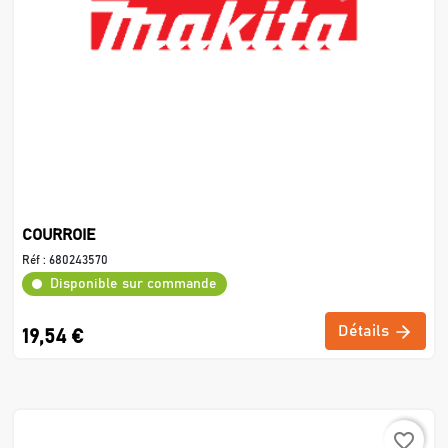
COURROIE
Réf :
680243570
Disponible sur commande
Détails
19,54 €
favorite_border