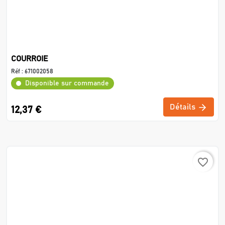
COURROIE
Réf :
671002058
Disponible sur commande
Détails
12,37 €
favorite_border