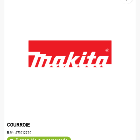
COURROIE
Réf :
671012720