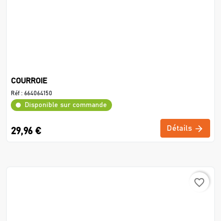
COURROIE
Réf :
664064150
Disponible sur commande
Détails
29,96 €
favorite_border