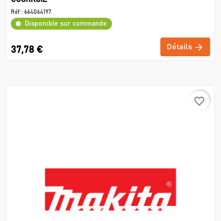
Réf :
664064197
Disponible sur commande
Détails
37,78 €
favorite_border