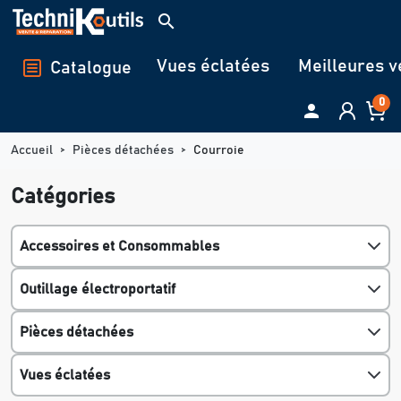
Panneau de gestion des cookies
search
Vues éclatées
Meilleures v
Catalogue
0

Accueil
Pièces détachées
Courroie
Catégories
Accessoires et Consommables
Outillage électroportatif
Pièces détachées
Vues éclatées