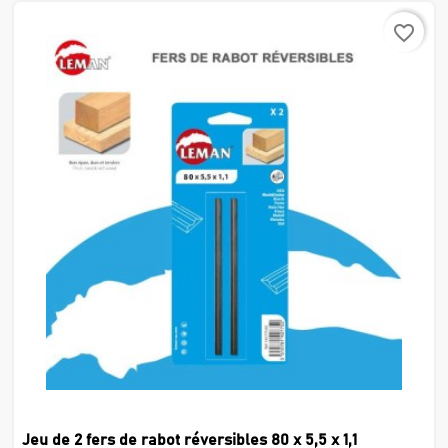
favorite_border
Jeu de 2 fers de rabot réversibles 80 x 5,5 x 1,1