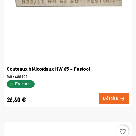
Couteaux hélicoïdaux HW 65 - Festool
Réf :
488503
En stock
Détails
26,60 €
favorite_border