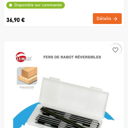
Disponible sur commande
Détails
36,90 €
favorite_border