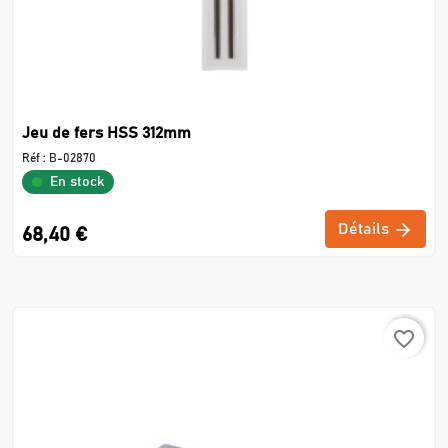
Jeu de fers HSS 312mm
Réf :
B-02870
En stock
Détails
68,40 €
favorite_border