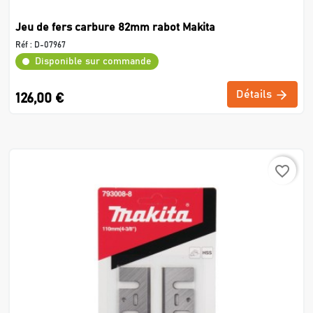
Jeu de fers carbure 82mm rabot Makita
Réf :
D-07967
Disponible sur commande
Détails
126,00 €
favorite_border