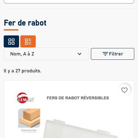
Fer de rabot
expand_more
filter_list
Nom, A à Z
Filtrer
Il y a 27 produits.
favorite_border