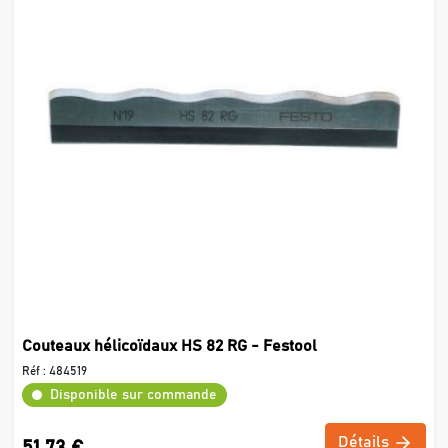
Couteaux hélicoïdaux HS 82 RG - Festool
Réf :
484519
Disponible sur commande
Détails
51,73 €