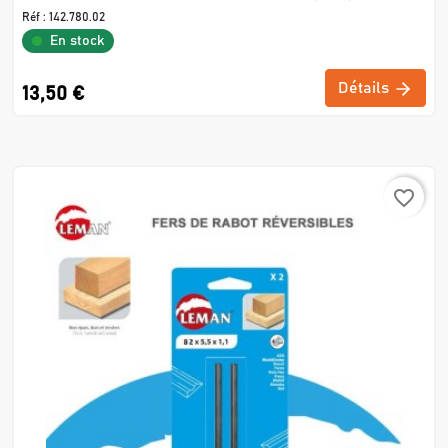
Réf :
142.780.02
En stock
Détails
13,50 €
favorite_border