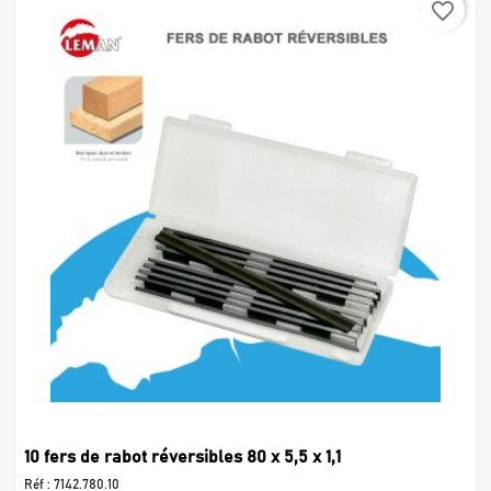
favorite_border
10 fers de rabot réversibles 80 x 5,5 x 1,1
Réf :
7142.780.10