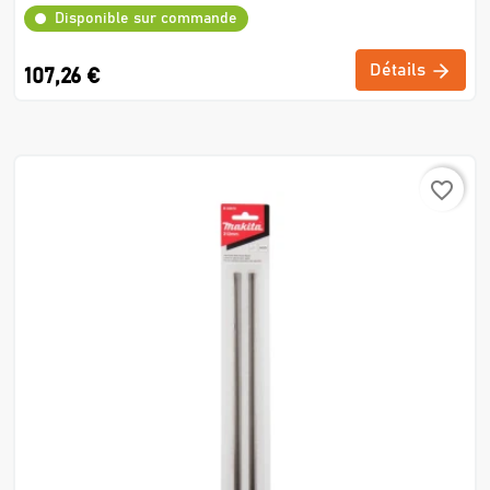
Disponible sur commande
Détails
107,26 €
favorite_border