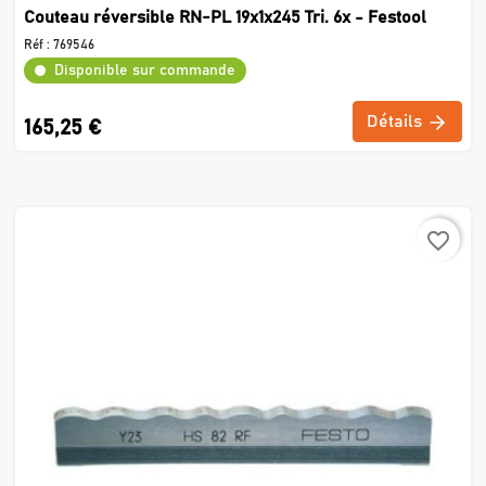
Couteau réversible RN-PL 19x1x245 Tri. 6x - Festool
Réf :
769546
Disponible sur commande
Détails
165,25 €
favorite_border