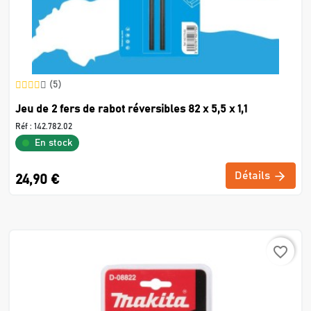
(5)
Jeu de 2 fers de rabot réversibles 82 x 5,5 x 1,1
Réf :
142.782.02
En stock
Détails
24,90 €
favorite_border