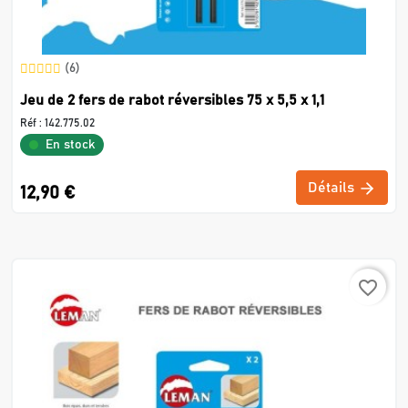
(6)
Jeu de 2 fers de rabot réversibles 75 x 5,5 x 1,1
Réf :
142.775.02
En stock
Détails
12,90 €
favorite_border