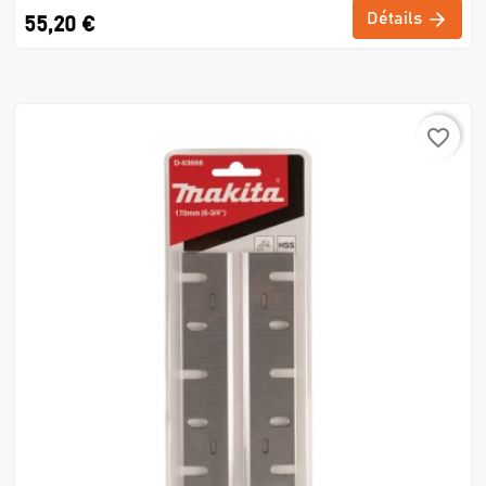
Détails
55,20 €
favorite_border