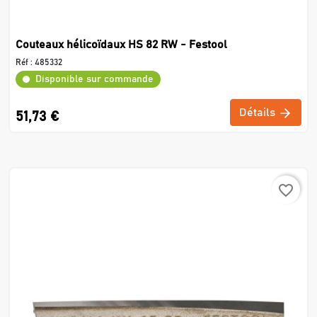
Couteaux hélicoïdaux HS 82 RW - Festool
Réf :
485332
Disponible sur commande
Détails
51,73 €
favorite_border