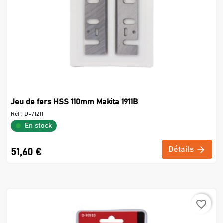
Jeu de fers HSS 110mm Makita 1911B
Réf :
D-71211
En stock
Détails
51,60 €
favorite_border