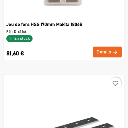
Jeu de fers HSS 170mm Makita 1806B
Réf :
D-63666
En stock
Détails
81,60 €
favorite_border