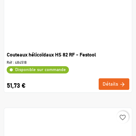
Couteaux hélicoïdaux HS 82 RF - Festool
Réf :
484518
Disponible sur commande
Détails
51,73 €
favorite_border