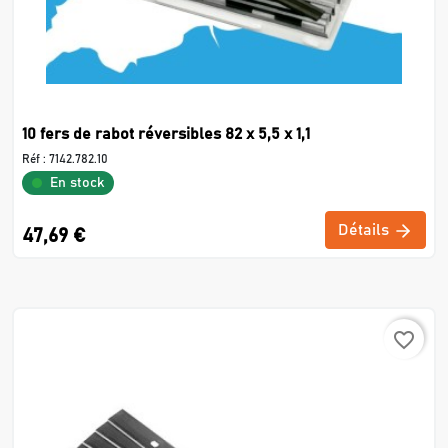
10 fers de rabot réversibles 82 x 5,5 x 1,1
Réf :
7142.782.10
En stock
Détails
47,69 €
favorite_border