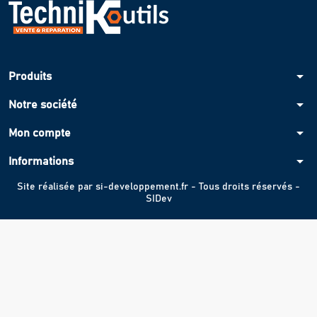
arrow_drop_down
Produits
arrow_drop_down
Notre société
arrow_drop_down
Mon compte
arrow_drop_down
Informations
Site réalisée par
si-developpement.fr
- Tous droits réservés -
SIDev