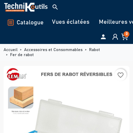
Panneau de gestion des cookies
search
Vues éclatées
Meilleures v
Catalogue
0

Accueil
Accessoires et Consommables
Rabot
Fer de rabot
favorite_border