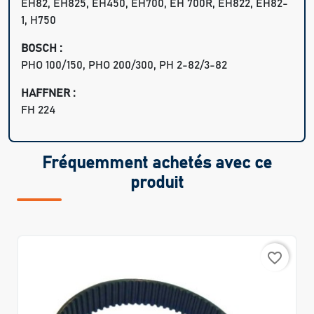
EH82, EH825, EH450, EH700, EH 700R, EH822, EH82-
1, H750
BOSCH :
PHO 100/150, PHO 200/300, PH 2-82/3-82
HAFFNER :
FH 224
Fréquemment achetés avec ce
produit
favorite_border