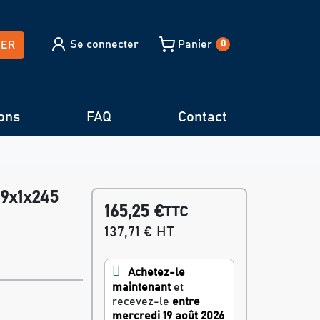
Se connecter
Panier
HER
0
ons
FAQ
Contact
19x1x245
165,25 €
TTC
137,71 € HT
Achetez-le
maintenant
et
recevez-le
entre
mercredi 19 août 2026