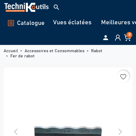
Panneau de gestion des cookies
search
Vues éclatées
Meilleures v
Catalogue
0

Accueil
Accessoires et Consommables
Rabot
Fer de rabot
favorite_border
Previous
Next