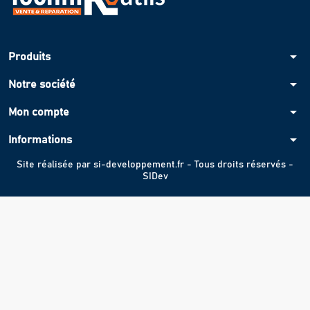
arrow_drop_down
Produits
arrow_drop_down
Notre société
arrow_drop_down
Mon compte
arrow_drop_down
Informations
Site réalisée par
si-developpement.fr
- Tous droits réservés -
SIDev