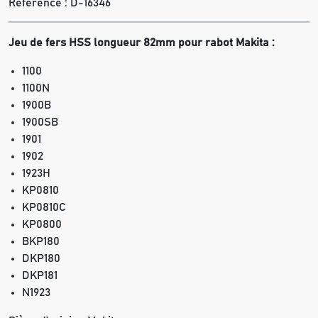
Référence :
D-16346
Jeu de fers HSS longueur 82mm pour rabot Makita :
1100
1100N
1900B
1900SB
1901
1902
1923H
KP0810
KP0810C
KP0800
BKP180
DKP180
DKP181
N1923