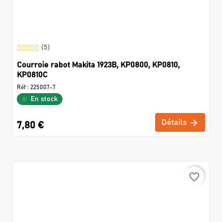
(5)
Courroie rabot Makita 1923B, KP0800, KP0810,
KP0810C
Réf :
225007-7
En stock
Détails
7,80 €
favorite_border