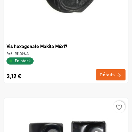
Vis hexagonale Makita M6x17
Réf :
251609-3
En stock
Détails
3,12 €
favorite_border