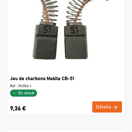
Jeu de charbons Makita CB-51
Réf :
194963-1
En stock
Détails
9,36 €