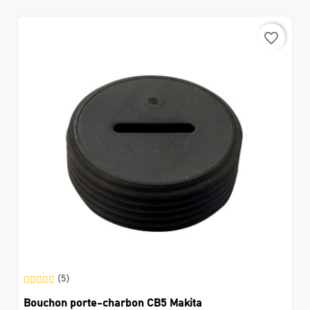
favorite_border
(5)
Bouchon porte-charbon CB5 Makita