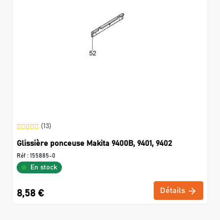
(13)
Glissière ponceuse Makita 9400B, 9401, 9402
Réf :
155885-0
En stock
Détails
8,58 €