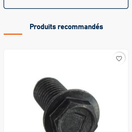
Produits recommandés
favorite_border