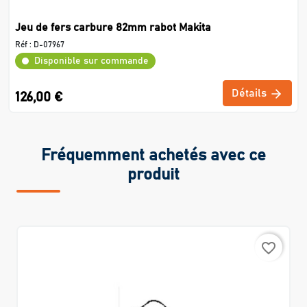
Jeu de fers carbure 82mm rabot Makita
Réf :
D-07967
Disponible sur commande
Détails
126,00 €
Fréquemment achetés avec ce
produit
favorite_border