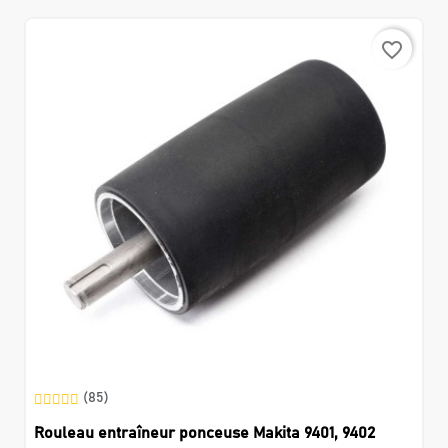
favorite_border
(85)
Rouleau entraîneur ponceuse Makita 9401, 9402