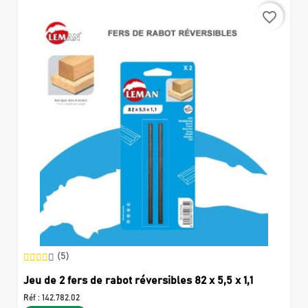
favorite_border
(5)
Jeu de 2 fers de rabot réversibles 82 x 5,5 x 1,1
Réf :
142.782.02