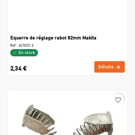
Equerre de réglage rabot 82mm Makita
Réf :
347027-2
En stock
Détails
2,34 €
favorite_border