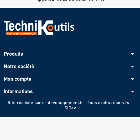
arrow_drop_down
Produits
arrow_drop_down
Notre société
arrow_drop_down
Mon compte
arrow_drop_down
Informations
Site réalisée par
si-developpement.fr
- Tous droits réservés -
SIDev