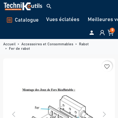
Panneau de gestion des cookies
search
Vues éclatées
Meilleures v
Catalogue
0

Accueil
Accessoires et Consommables
Rabot
Fer de rabot
favorite_border
Previous
Next