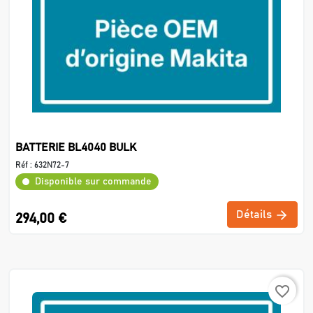
BATTERIE BL4040 BULK
Réf :
632N72-7
Disponible sur commande
Détails
294,00 €
favorite_border