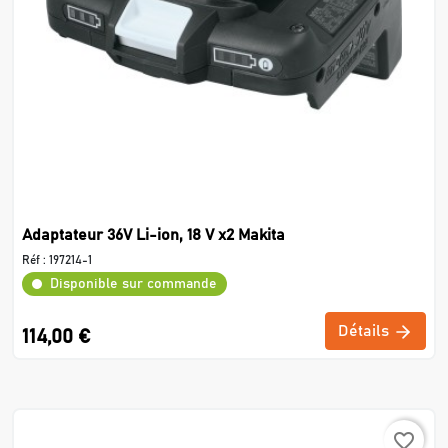
Adaptateur 36V Li-ion, 18 V x2 Makita
Réf :
197214-1
Disponible sur commande
Détails
114,00 €
favorite_border