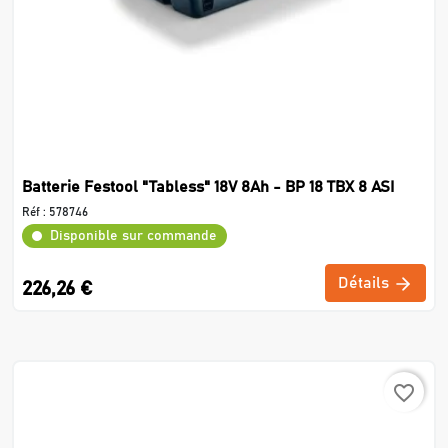
Batterie Festool "Tabless" 18V 8Ah - BP 18 TBX 8 ASI
Réf :
578746
Disponible sur commande
Détails
226,26 €
favorite_border