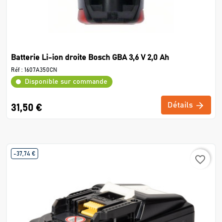
Batterie Li-ion droite Bosch GBA 3,6 V 2,0 Ah
Réf :
1607A350CN
Disponible sur commande
Détails
31,50 €
-37,74 €
favorite_border