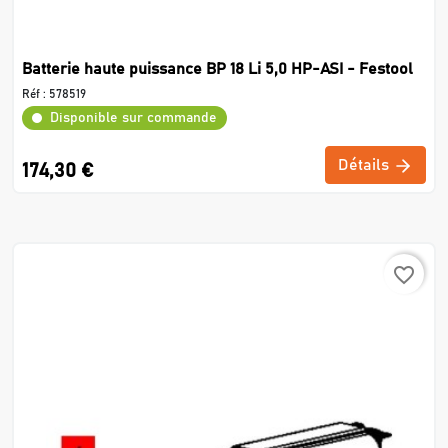
Batterie haute puissance BP 18 Li 5,0 HP-ASI - Festool
Réf :
578519
Disponible sur commande
Détails
174,30 €
favorite_border