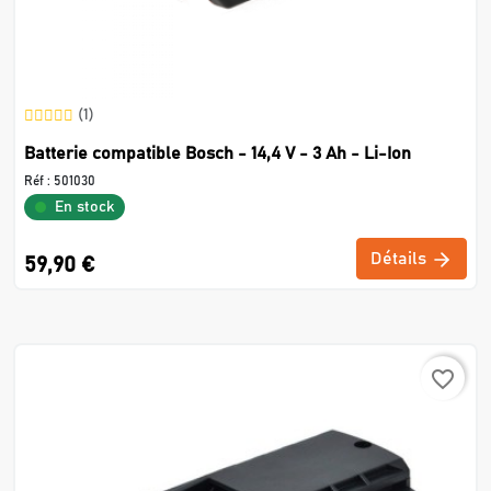
(1)
Batterie compatible Bosch - 14,4 V - 3 Ah - Li-Ion
Réf :
501030
En stock
Détails
59,90 €
favorite_border