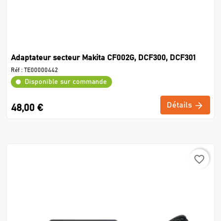
Adaptateur secteur Makita CF002G, DCF300, DCF301
Réf :
TE00000442
Disponible sur commande
Détails
48,00 €
favorite_border