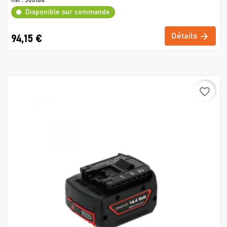
Disponible sur commande
Détails
94,15 €
favorite_border