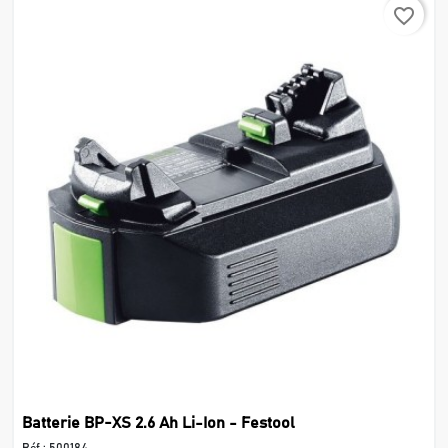
favorite_border
Batterie BP-XS 2.6 Ah Li-Ion - Festool
Réf :
500184