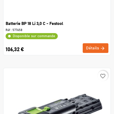
Batterie BP 18 Li 3,0 C - Festool
Réf :
577658
Disponible sur commande
Détails
106,32 €
favorite_border