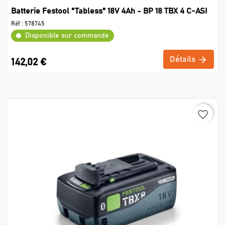
Batterie Festool "Tabless" 18V 4Ah - BP 18 TBX 4 C-ASI
Réf :
578745
Disponible sur commande
Détails
142,02 €
favorite_border