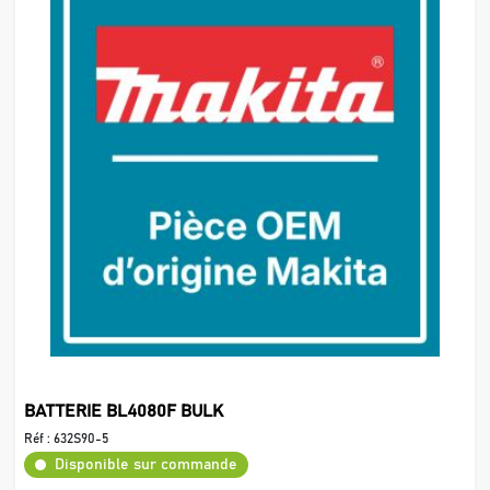
BATTERIE BL4080F BULK
Réf :
632S90-5
Disponible sur commande