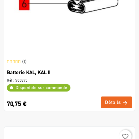
(1)
Batterie KAL, KAL II
Réf :
500795
Disponible sur commande
Détails
70,75 €
favorite_border