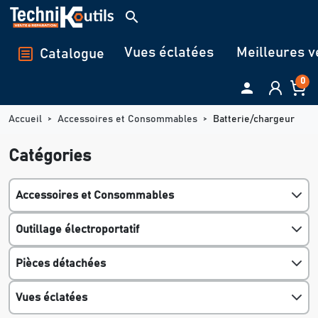
Panneau de gestion des cookies
search
Vues éclatées
Meilleures v
Catalogue
0

Accueil
Accessoires et Consommables
Batterie/chargeur
Catégories
Accessoires et Consommables
Outillage électroportatif
Pièces détachées
Vues éclatées