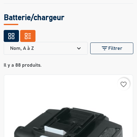
Batterie/chargeur
expand_more
filter_list
Nom, A à Z
Filtrer
Il y a 88 produits.
favorite_border