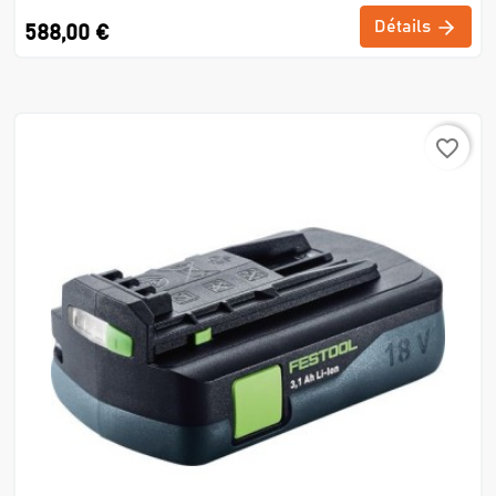
Détails
588,00 €
favorite_border