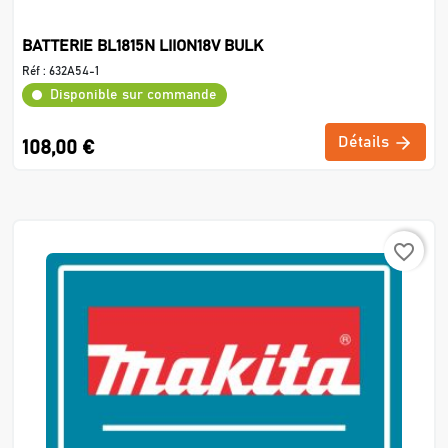
BATTERIE BL1815N LIION18V BULK
Réf :
632A54-1
Disponible sur commande
Détails
108,00 €
favorite_border