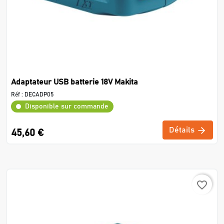
Adaptateur USB batterie 18V Makita
Réf :
DECADP05
Disponible sur commande
Détails
45,60 €
favorite_border