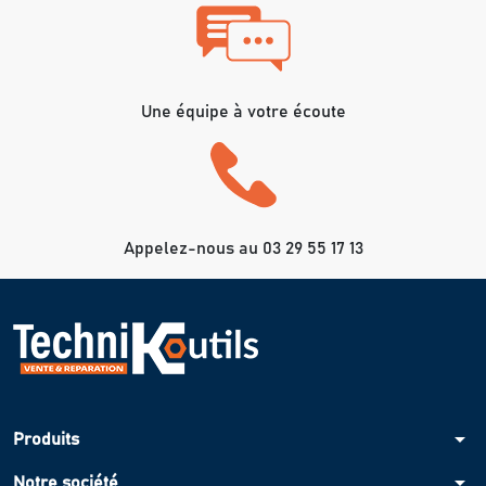
Une équipe à votre écoute
Appelez-nous au 03 29 55 17 13
arrow_drop_down
Produits
arrow_drop_down
Notre société