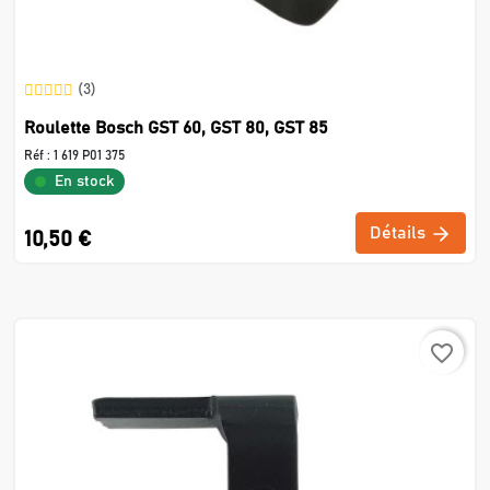
(3)
Roulette Bosch GST 60, GST 80, GST 85
Réf :
1 619 P01 375
En stock
Détails
10,50 €
favorite_border