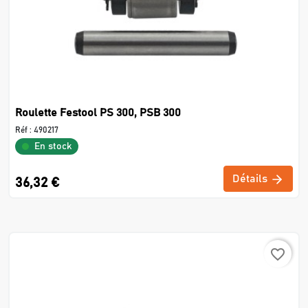
Roulette Festool PS 300, PSB 300
Réf :
490217
En stock
Détails
36,32 €
favorite_border