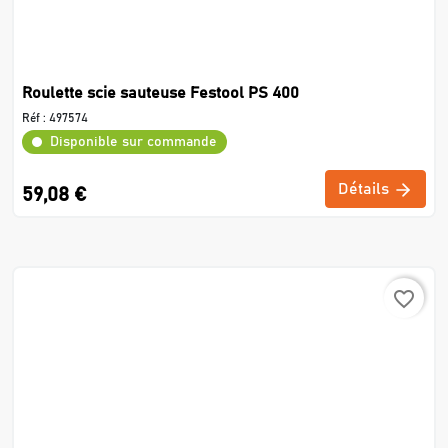
Roulette scie sauteuse Festool PS 400
Réf :
497574
Disponible sur commande
Détails
59,08 €
favorite_border