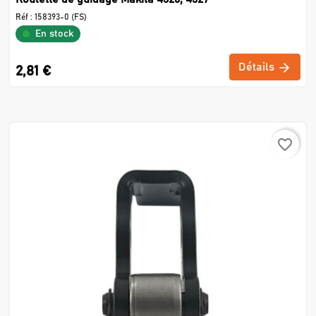
Réf :
158393-0 (FS)
En stock
Détails
2,81 €
favorite_border