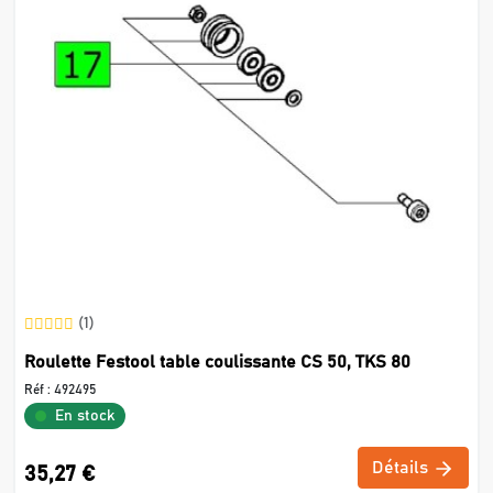
(1)
Roulette Festool table coulissante CS 50, TKS 80
Réf :
492495
En stock
Détails
35,27 €