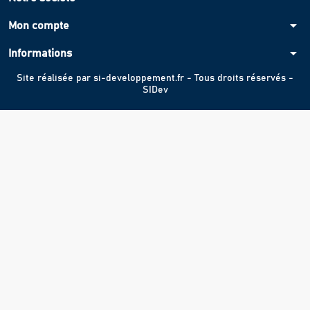
arrow_drop_down
Mon compte
arrow_drop_down
Informations
Site réalisée par
si-developpement.fr
- Tous droits réservés -
SIDev