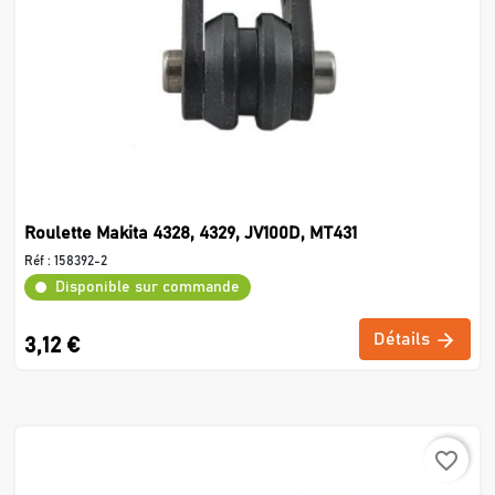
Roulette Makita 4328, 4329, JV100D, MT431
Réf :
158392-2
Disponible sur commande
Détails
3,12 €
favorite_border