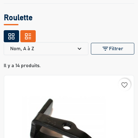
Roulette
expand_more
filter_list
Nom, A à Z
Filtrer
Il y a 14 produits.
favorite_border