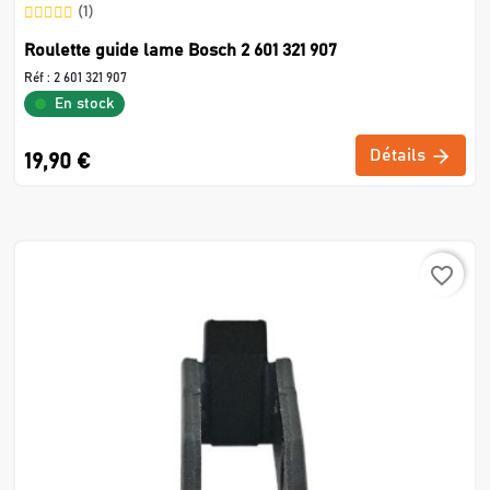
(1)
Roulette guide lame Bosch 2 601 321 907
Réf :
2 601 321 907
En stock
Détails
19,90 €
favorite_border