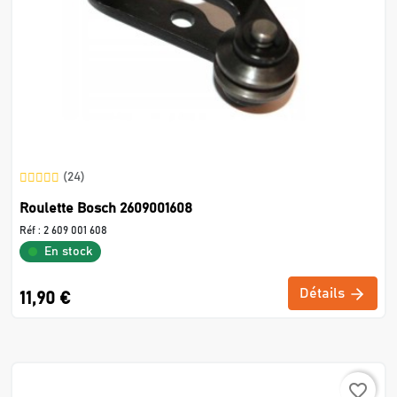
(24)
Roulette Bosch 2609001608
Réf :
2 609 001 608
En stock
Détails
11,90 €
favorite_border