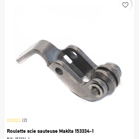
favorite_border
(2)
Roulette scie sauteuse Makita 153334-1
Réf :
153334-1