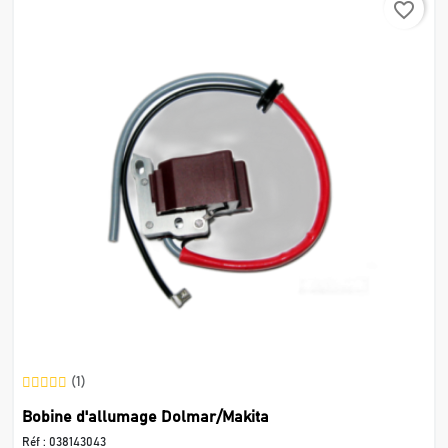
favorite_border
(1)
Bobine d'allumage Dolmar/Makita
Réf :
038143043