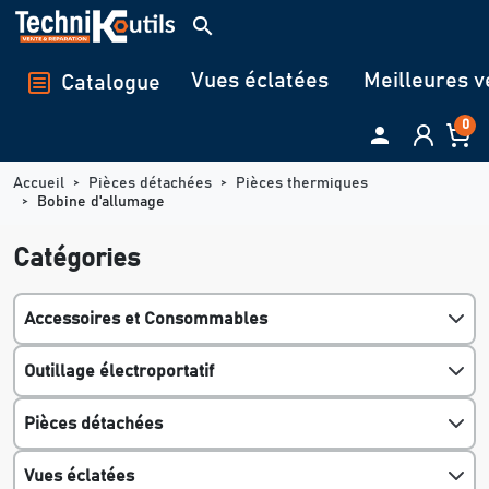
Panneau de gestion des cookies
search
Vues éclatées
Meilleures v
Catalogue
0

Accueil
Pièces détachées
Pièces thermiques
Bobine d'allumage
Catégories
Accessoires et Consommables
Outillage électroportatif
Pièces détachées
Vues éclatées