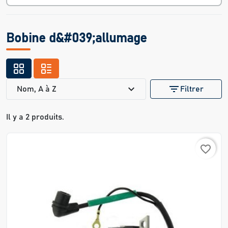
Bobine d&#039;allumage
expand_more
filter_list
Nom, A à Z
Filtrer
Il y a 2 produits.
favorite_border