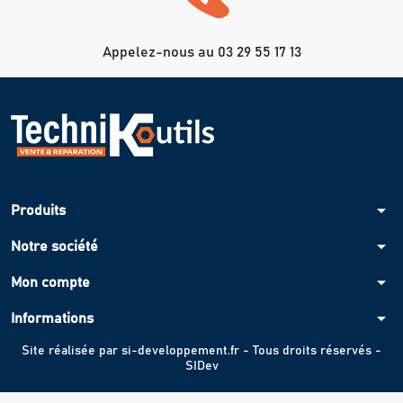
Appelez-nous au 03 29 55 17 13
arrow_drop_down
Produits
arrow_drop_down
Notre société
arrow_drop_down
Mon compte
arrow_drop_down
Informations
Site réalisée par
si-developpement.fr
- Tous droits réservés -
SIDev