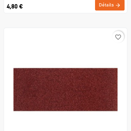
Détails
4,80 €
favorite_border