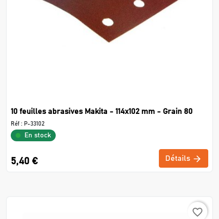
10 feuilles abrasives Makita - 114x102 mm - Grain 80
Réf :
P-33102
En stock
Détails
5,40 €
favorite_border