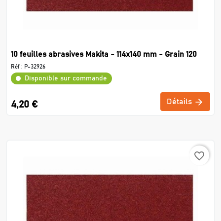
10 feuilles abrasives Makita - 114x140 mm - Grain 120
Réf :
P-32926
Disponible sur commande
Détails
4,20 €
favorite_border