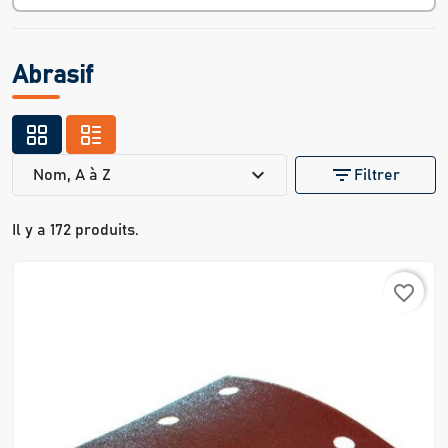
Abrasif
expand_more
filter_list
Nom, A à Z
Filtrer
Il y a 172 produits.
favorite_border