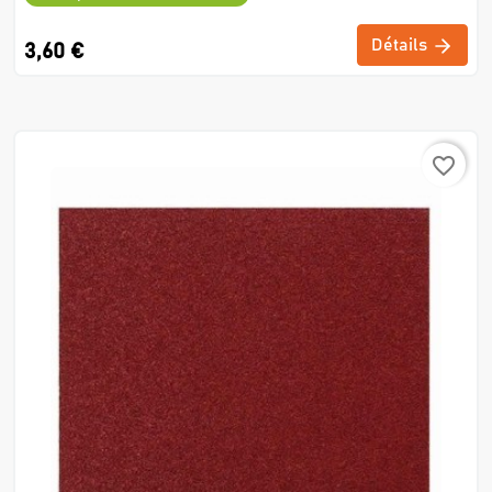
Détails
3,60 €
favorite_border