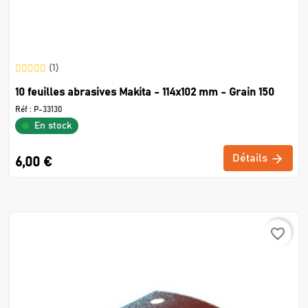
(1)
10 feuilles abrasives Makita - 114x102 mm - Grain 150
Réf :
P-33130
En stock
Détails
6,00 €
favorite_border