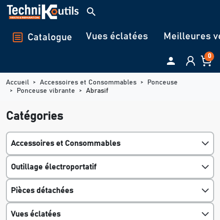
Panneau de gestion des cookies
search
Vues éclatées
Meilleures v
Catalogue
0

Accueil
Accessoires et Consommables
Ponceuse
Ponceuse vibrante
Abrasif
Catégories
Accessoires et Consommables
Outillage électroportatif
Pièces détachées
Vues éclatées