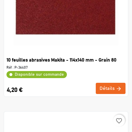
10 feuilles abrasives Makita - 114x140 mm - Grain 80
Réf :
P-36407
Disponible sur commande
Détails
4,20 €
favorite_border