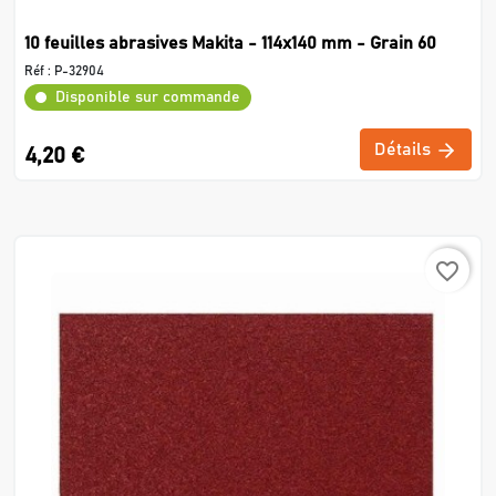
10 feuilles abrasives Makita - 114x140 mm - Grain 60
Réf :
P-32904
Disponible sur commande
Détails
4,20 €
favorite_border