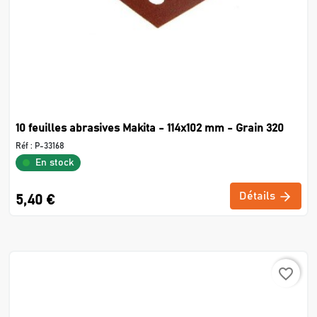
10 feuilles abrasives Makita - 114x102 mm - Grain 320
Réf :
P-33168
En stock
Détails
5,40 €
favorite_border