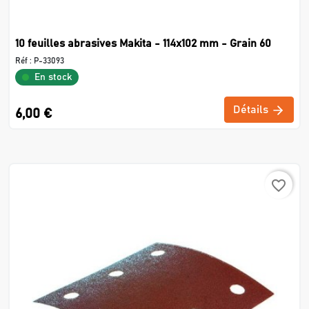
10 feuilles abrasives Makita - 114x102 mm - Grain 60
Réf :
P-33093
En stock
Détails
6,00 €
favorite_border