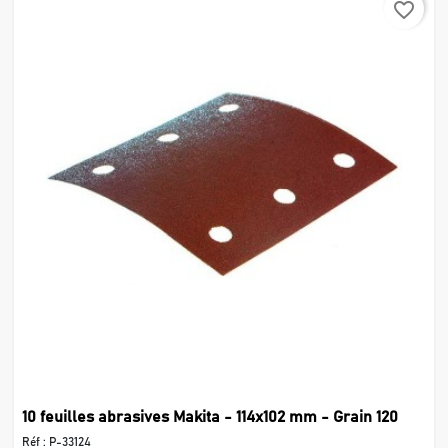
favorite_border
10 feuilles abrasives Makita - 114x102 mm - Grain 120
Réf :
P-33124