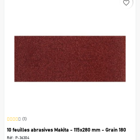
favorite_border
(1)
10 feuilles abrasives Makita - 115x280 mm - Grain 180
Réf :
P-36304