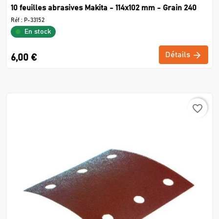
10 feuilles abrasives Makita - 114x102 mm - Grain 240
Réf :
P-33152
En stock
Détails
6,00 €
favorite_border