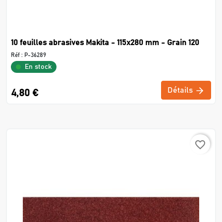
10 feuilles abrasives Makita - 115x280 mm - Grain 120
Réf :
P-36289
En stock
Détails
4,80 €
favorite_border