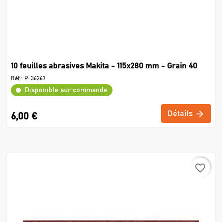
10 feuilles abrasives Makita - 115x280 mm - Grain 40
Réf :
P-36267
Disponible sur commande
Détails
6,00 €
favorite_border