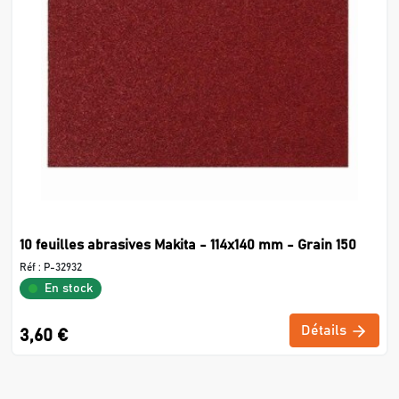
10 feuilles abrasives Makita - 114x140 mm - Grain 150
Réf :
P-32932
En stock
Détails
3,60 €