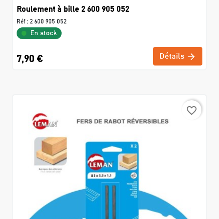
Roulement à bille 2 600 905 052
Réf :
2 600 905 052
En stock
Détails
7,90 €
favorite_border