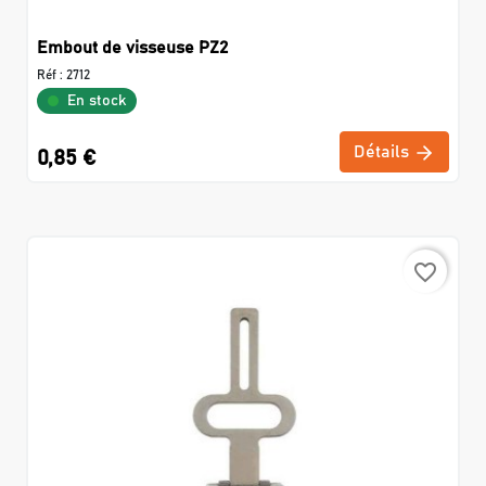
Embout de visseuse PZ2
Réf :
2712
En stock
Détails
0,85 €
favorite_border