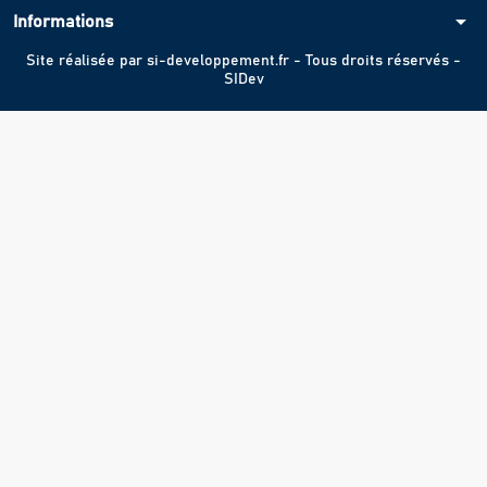
arrow_drop_down
Informations
Site réalisée par
si-developpement.fr
- Tous droits réservés -
SIDev