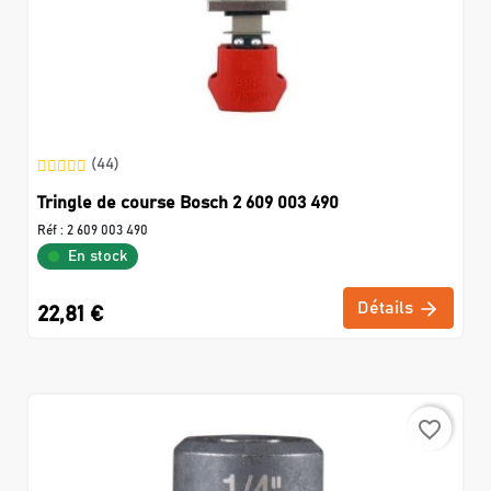
(44)
Tringle de course Bosch 2 609 003 490
Réf :
2 609 003 490
En stock
Détails
22,81 €
favorite_border