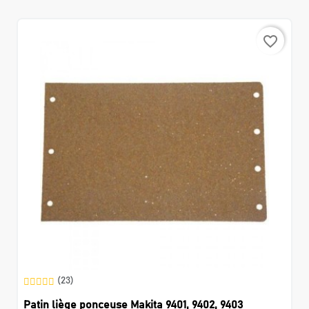
favorite_border
(23)
Patin liège ponceuse Makita 9401, 9402, 9403