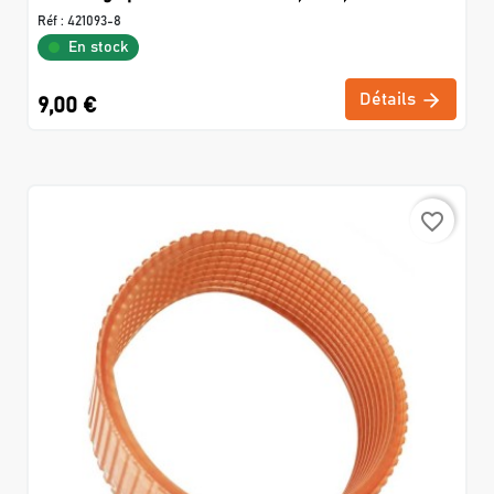
Réf :
421093-8
En stock
Détails
9,00 €
favorite_border