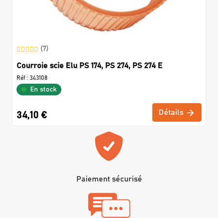
(7)
Courroie scie Elu PS 174, PS 274, PS 274 E
Réf :
343108
En stock
Détails
34,10 €
Paiement sécurisé