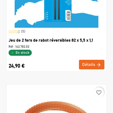
(5)
Jeu de 2 fers de rabot réversibles 82 x 5,5 x 1,1
Réf :
142.782.02
En stock
Détails
24,90 €
favorite_border