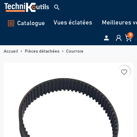
Panneau de gestion des cookies
search
Vues éclatées
Meilleures v
Catalogue
0

Accueil
Pièces détachées
Courroie
favorite_border