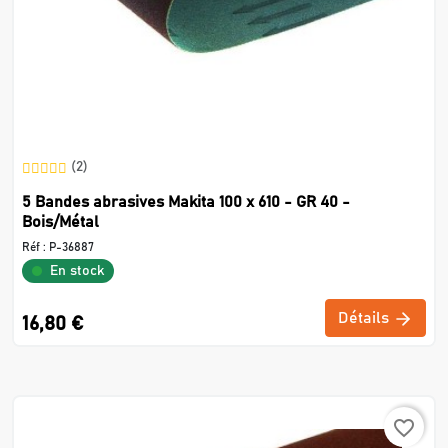
(2)
5 Bandes abrasives Makita 100 x 610 - GR 40 -
Bois/Métal
Réf :
P-36887
En stock
Détails
16,80 €
favorite_border