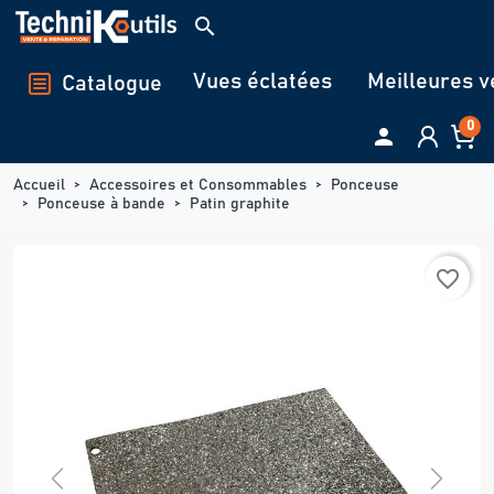
Panneau de gestion des cookies
search
Vues éclatées
Meilleures v
Catalogue
0

Accueil
Accessoires et Consommables
Ponceuse
Ponceuse à bande
Patin graphite
favorite_border
Previous
Next