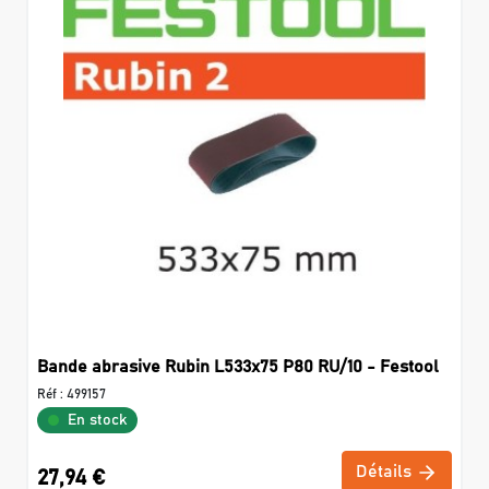
Bande abrasive Rubin L533x75 P80 RU/10 - Festool
Réf :
499157
En stock
Détails
27,94 €