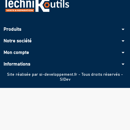
arrow_drop_down
Produits
arrow_drop_down
Notre société
arrow_drop_down
Mon compte
arrow_drop_down
Informations
Site réalisée par
si-developpement.fr
- Tous droits réservés -
SIDev