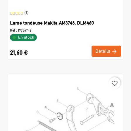
(1)
Lame tondeuse Makita AM3746, DLM460
Réf :
199367-2
En stock
Détails
21,60 €
favorite_border