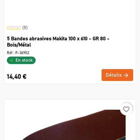
(5)
5 Bandes abrasives Makita 100 x 610 - GR 80 -
Bois/Métal
Réf :
P-36902
En stock
Détails
14,40 €
favorite_border