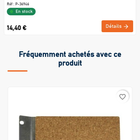
Réf :
P-36946
En stock
Détails
14,40 €
Fréquemment achetés avec ce
produit
favorite_border