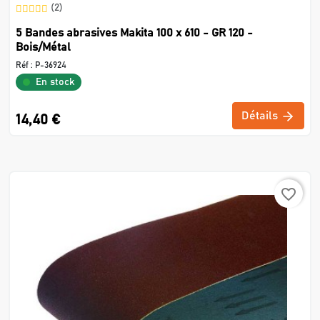
(2)
5 Bandes abrasives Makita 100 x 610 - GR 120 -
Bois/Métal
Réf :
P-36924
En stock
Détails
14,40 €
favorite_border