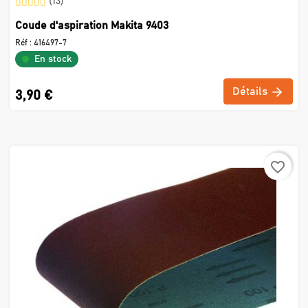
(13)
Coude d'aspiration Makita 9403
Réf :
416497-7
En stock
Détails
3,90 €
favorite_border