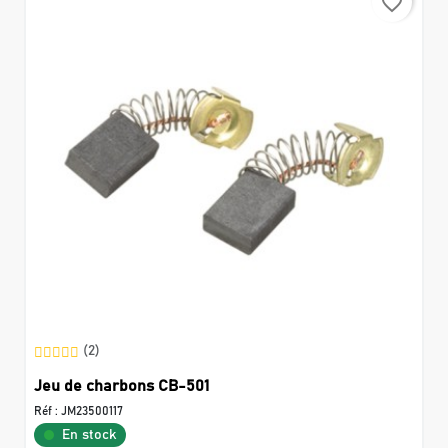
favorite_border
(2)
Jeu de charbons CB-501
Réf :
JM23500117
En stock