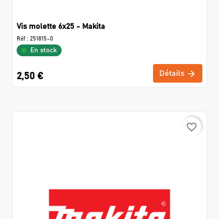
Vis molette 6x25 - Makita
Réf :
251815-0
En stock
Détails
2,50 €
favorite_border