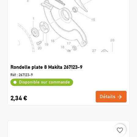
Rondelle plate 8 Makita 267123-9
Réf :
267123-9
Disponible sur commande
Détails
2,34 €
favorite_border