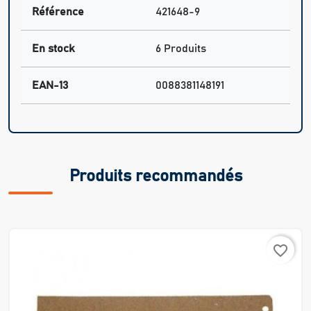
Référence
421648-9
En stock
6 Produits
EAN-13
0088381148191
Produits recommandés
favorite_border