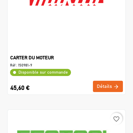
CARTER DU MOTEUR
Réf :
150981-9
Disponible sur commande
Détails
45,60 €
favorite_border