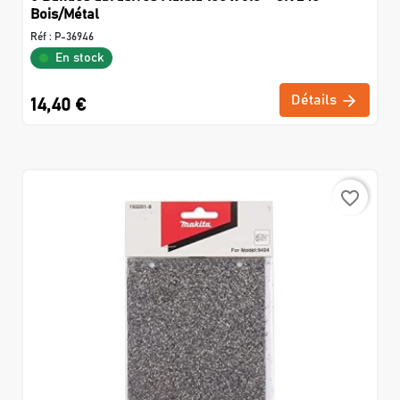
Bois/Métal
Réf :
P-36946
En stock
Détails
14,40 €
favorite_border