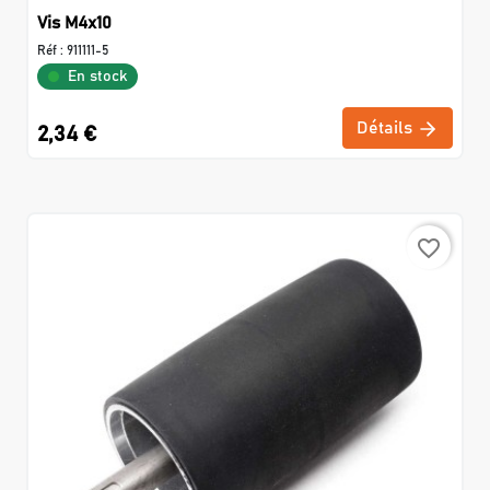
Vis M4x10
Réf :
911111-5
En stock
Détails
2,34 €
favorite_border