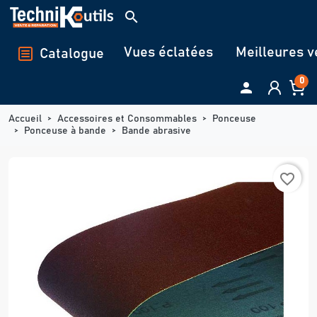
Panneau de gestion des cookies
search
Vues éclatées
Meilleures v
Catalogue
0

Accueil
Accessoires et Consommables
Ponceuse
Ponceuse à bande
Bande abrasive
favorite_border