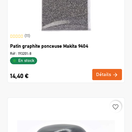
(11)
Patin graphite ponceuse Makita 9404
Réf :
193201-8
En stock
Détails
14,40 €
favorite_border