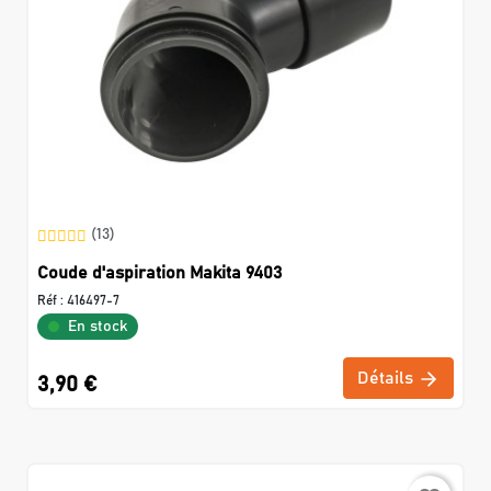
(13)
Coude d'aspiration Makita 9403
Réf :
416497-7
En stock
Détails
3,90 €