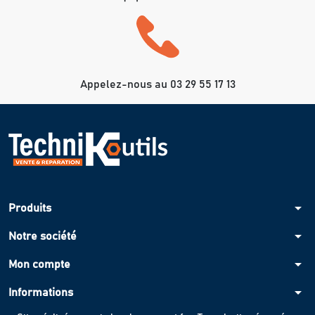
Appelez-nous au 03 29 55 17 13
arrow_drop_down
Produits
arrow_drop_down
Notre société
arrow_drop_down
Mon compte
arrow_drop_down
Informations