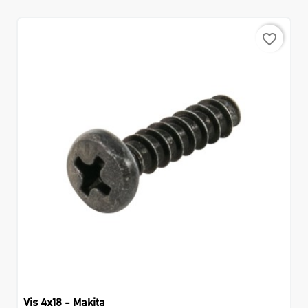
favorite_border
Vis 4x18 - Makita