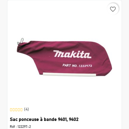
favorite_border
(4)
Sac ponceuse à bande 9401, 9402
Réf :
122297-2