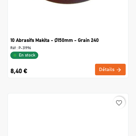
10 Abrasifs Makita - Ø150mm - Grain 240
Réf :
P-31996
En stock
Détails
8,40 €
favorite_border