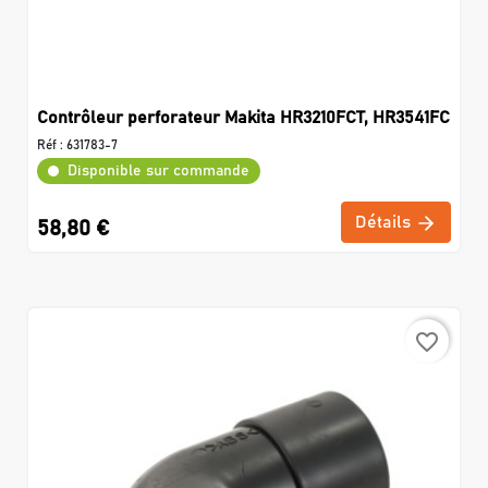
Contrôleur perforateur Makita HR3210FCT, HR3541FC
Réf :
631783-7
Disponible sur commande
Détails
58,80 €
favorite_border