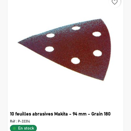
favorite_border
10 feuilles abrasives Makita - 94 mm - Grain 180
Réf :
P-33314
En stock