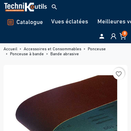
Panneau de gestion des cookies
search
Vues éclatées
Meilleures v
Catalogue
0

Accueil
Accessoires et Consommables
Ponceuse
Ponceuse à bande
Bande abrasive
favorite_border