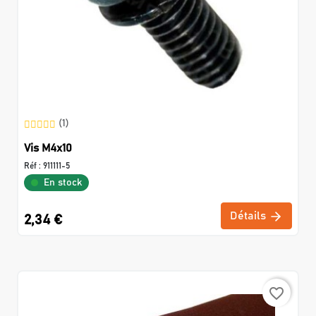
(1)
Vis M4x10
Réf :
911111-5
En stock
Détails
2,34 €
favorite_border