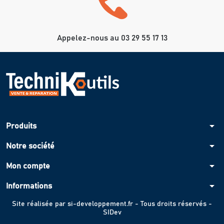
Appelez-nous au 03 29 55 17 13
arrow_drop_down
Produits
arrow_drop_down
Notre société
arrow_drop_down
Mon compte
arrow_drop_down
Informations
Site réalisée par
si-developpement.fr
- Tous droits réservés -
SIDev