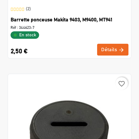
(2)
Barrette ponceuse Makita 9403, M9400, MT941
Réf :
344623-7
En stock
Détails
2,50 €
favorite_border