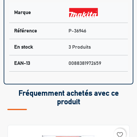
Marque
Référence
P-36946
En stock
3 Produits
EAN-13
0088381972659
Fréquemment achetés avec ce
produit
favorite_border