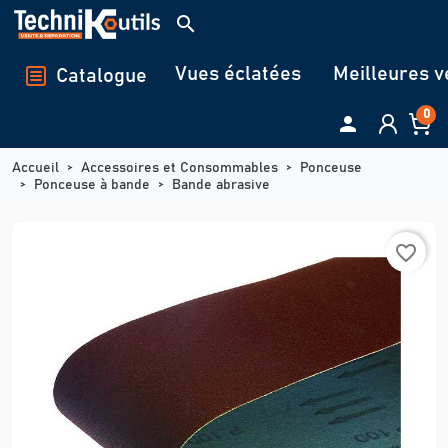
Panneau de gestion des cookies
search
Vues éclatées
Meilleures v
Catalogue
0

Accueil
Accessoires et Consommables
Ponceuse
Ponceuse à bande
Bande abrasive
favorite_border