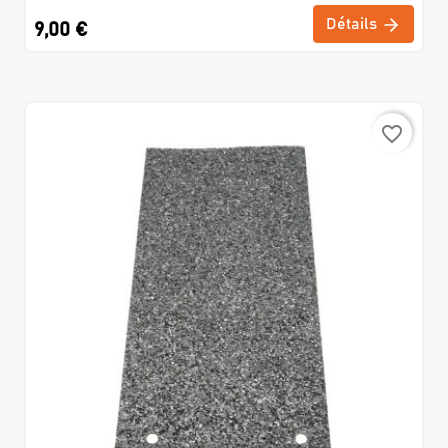
Détails
9,00 €
favorite_border