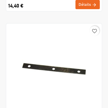
Détails
14,40 €
favorite_border