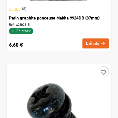
(8)
Patin graphite ponceuse Makita 9924DB (87mm)
Réf :
423028-5
En stock
Détails
6,60 €
favorite_border