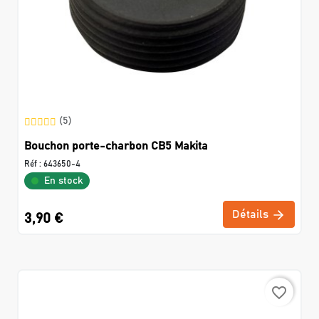
(5)
Bouchon porte-charbon CB5 Makita
Réf :
643650-4
En stock
Détails
3,90 €
favorite_border