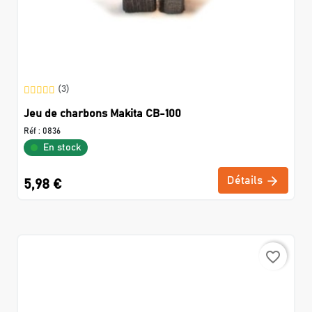
(3)
Jeu de charbons Makita CB-100
Réf :
0836
En stock
Détails
5,98 €
favorite_border