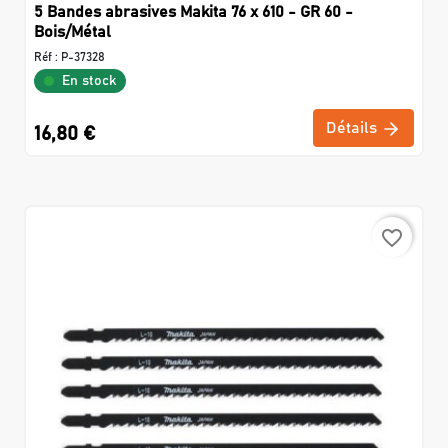
5 Bandes abrasives Makita 76 x 610 - GR 60 -
Bois/Métal
Réf :
P-37328
En stock
Détails
16,80 €
favorite_border