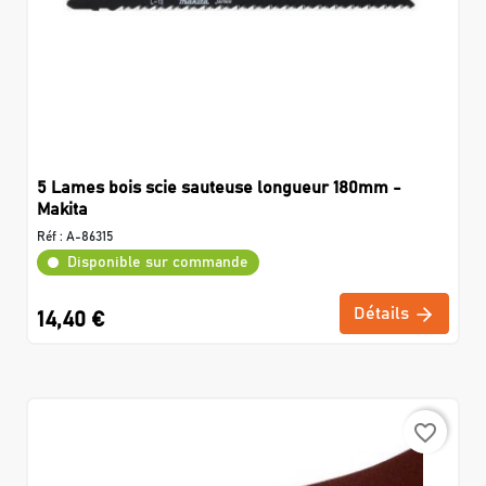
5 Lames bois scie sauteuse longueur 180mm -
Makita
Réf :
A-86315
Disponible sur commande
Détails
14,40 €
favorite_border