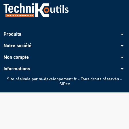
arrow_drop_down
Produits
arrow_drop_down
Notre société
arrow_drop_down
Mon compte
arrow_drop_down
Informations
Site réalisée par
si-developpement.fr
- Tous droits réservés -
SIDev