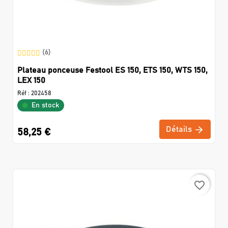
(6)
Plateau ponceuse Festool ES 150, ETS 150, WTS 150,
LEX 150
Réf :
202458
En stock
Détails
58,25 €
favorite_border