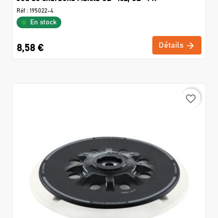
Réf :
195022-4
En stock
Détails
8,58 €
favorite_border