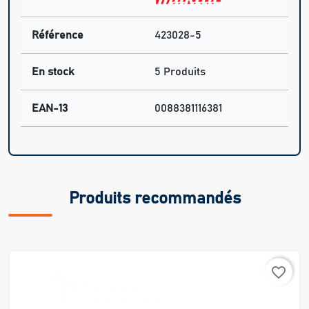
Référence
423028-5
En stock
5 Produits
EAN-13
0088381116381
Produits recommandés
favorite_border