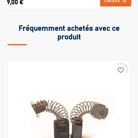
Détails
9,00 €
Fréquemment achetés avec ce
produit
favorite_border