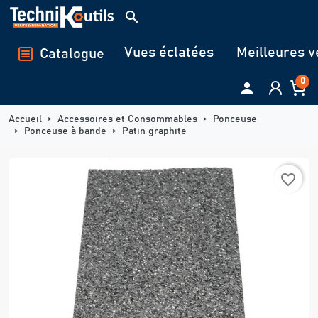
Panneau de gestion des cookies
search
Vues éclatées
Meilleures v
Catalogue
0

Accueil
Accessoires et Consommables
Ponceuse
Ponceuse à bande
Patin graphite
favorite_border