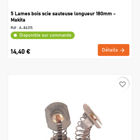
5 Lames bois scie sauteuse longueur 180mm -
Makita
Réf :
A-86315
Disponible sur commande
Détails
14,40 €
favorite_border