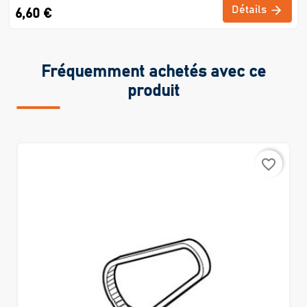
Détails
6,60 €
Fréquemment achetés avec ce
produit
favorite_border