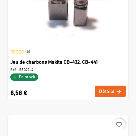
(6)
Jeu de charbons Makita CB-432, CB-441
Réf :
195022-4
En stock
Détails
8,58 €
favorite_border