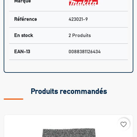
Marque
Référence
423021-9
En stock
2 Produits
EAN-13
0088381126434
Produits recommandés
favorite_border