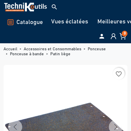
Panneau de gestion des cookies
search
Vues éclatées
Meilleures v
Catalogue
0

Accueil
Accessoires et Consommables
Ponceuse
Ponceuse à bande
Patin liège
favorite_border
Previous
Next