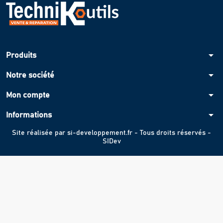
arrow_drop_down
Produits
arrow_drop_down
Notre société
arrow_drop_down
Mon compte
arrow_drop_down
Informations
Site réalisée par
si-developpement.fr
- Tous droits réservés -
SIDev