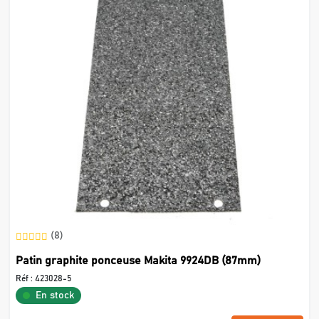
(8)
Patin graphite ponceuse Makita 9924DB (87mm)
Réf :
423028-5
En stock