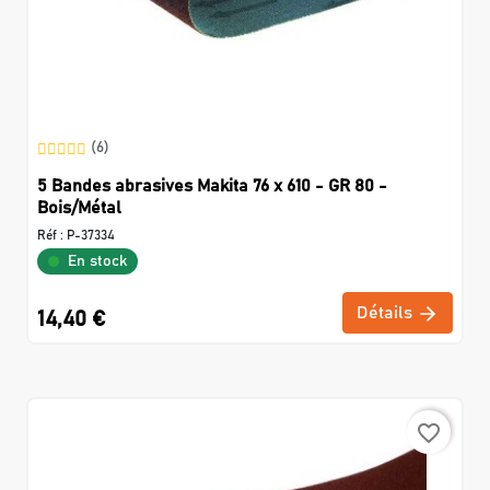
(6)
5 Bandes abrasives Makita 76 x 610 - GR 80 -
Bois/Métal
Réf :
P-37334
En stock
Détails
14,40 €
favorite_border