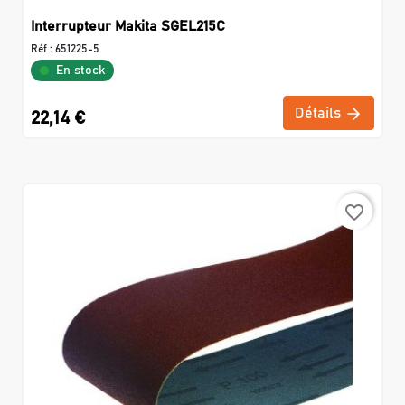
Interrupteur Makita SGEL215C
Réf :
651225-5
En stock
Détails
22,14 €
favorite_border