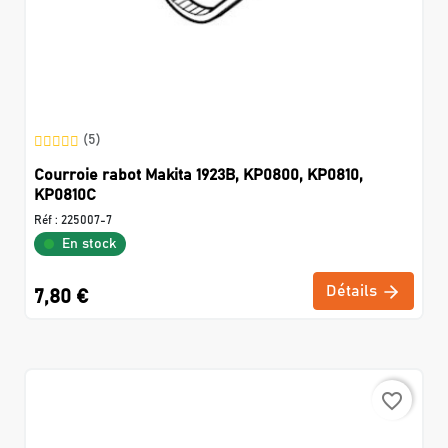
(5)
Courroie rabot Makita 1923B, KP0800, KP0810,
KP0810C
Réf :
225007-7
En stock
Détails
7,80 €
favorite_border