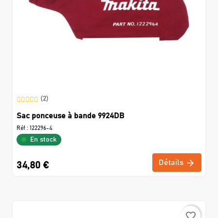
(2)
Sac ponceuse à bande 9924DB
Réf :
122296-4
En stock
Détails
34,80 €
favorite_border