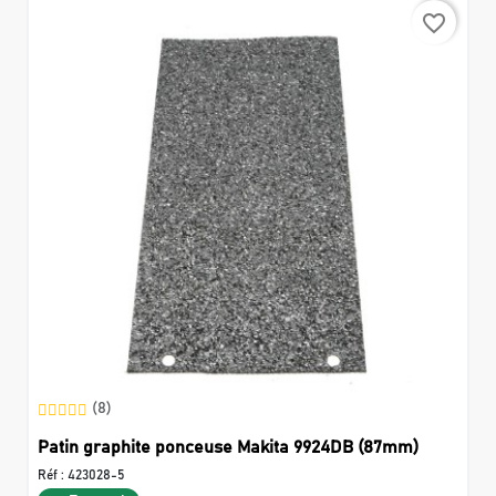
favorite_border
(8)
Patin graphite ponceuse Makita 9924DB (87mm)
Réf :
423028-5