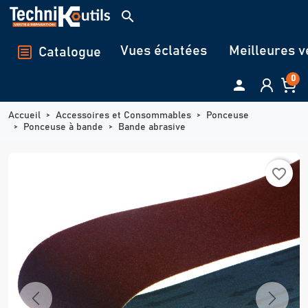
Panneau de gestion des cookies
search
Vues éclatées
Meilleures v
Catalogue
0

Accueil
Accessoires et Consommables
Ponceuse
Ponceuse à bande
Bande abrasive
favorite_border
Previous
Next