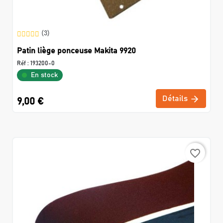
(3)
Patin liège ponceuse Makita 9920
Réf :
193200-0
En stock
Détails
9,00 €
favorite_border