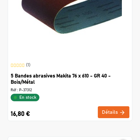
(1)
5 Bandes abrasives Makita 76 x 610 - GR 40 -
Bois/Métal
Réf :
P-37312
En stock
Détails
16,80 €