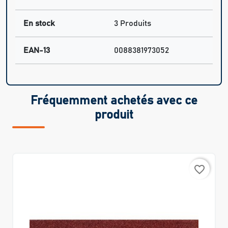
En stock
3 Produits
EAN-13
0088381973052
Fréquemment achetés avec ce
produit
favorite_border