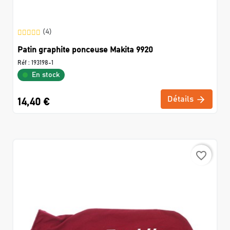
(4)
Patin graphite ponceuse Makita 9920
Réf :
193198-1
En stock
Détails
14,40 €
favorite_border