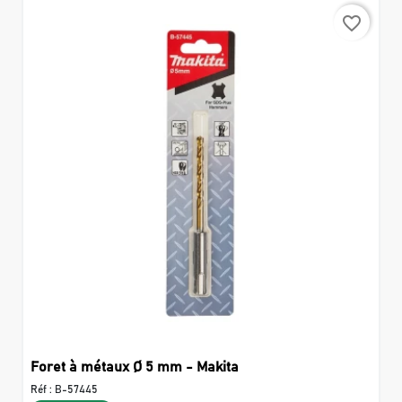
favorite_border
Foret à métaux Ø 5 mm - Makita
Réf :
B-57445