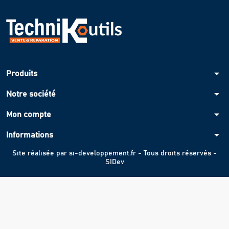
arrow_drop_down
Produits
arrow_drop_down
Notre société
arrow_drop_down
Mon compte
arrow_drop_down
Informations
Site réalisée par
si-developpement.fr
- Tous droits réservés -
SIDev