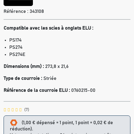
Référence :
343108
Compatible avec les scies à onglets
ELU :
PS174
PS274
PS274E
Dimensions (mm) :
273,8 x 21,6
Type de courroie :
Striée
Référence de la courroie ELU :
0760215-00
(7)
(1,00 € dépensé = 1 point, 1 point = 0,02 € de
réduction).