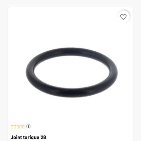
favorite_border
(1)
Joint torique 28