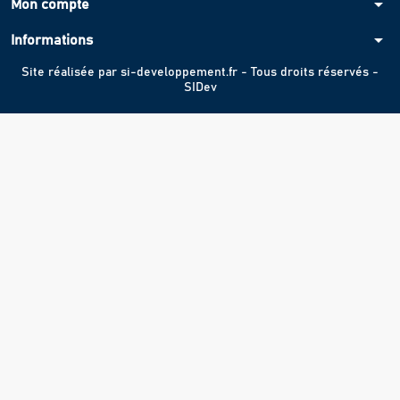
arrow_drop_down
Mon compte
arrow_drop_down
Informations
Site réalisée par
si-developpement.fr
- Tous droits réservés -
SIDev