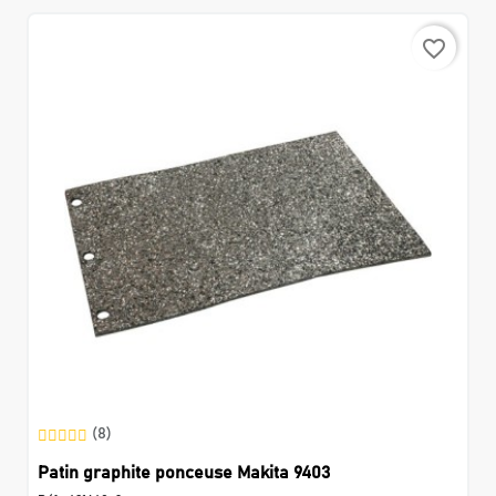
favorite_border
(8)
Patin graphite ponceuse Makita 9403