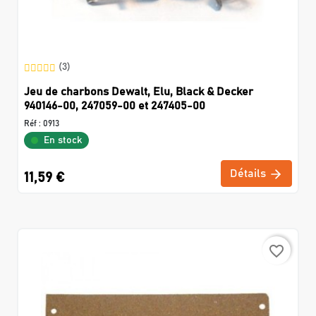
(3)
Jeu de charbons Dewalt, Elu, Black & Decker
940146-00, 247059-00 et 247405-00
Réf :
0913
En stock
Détails
11,59 €
favorite_border