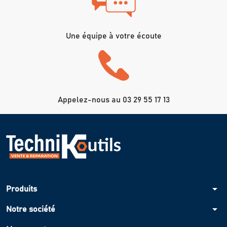
Une équipe à votre écoute
Appelez-nous au 03 29 55 17 13
arrow_drop_down
Produits
arrow_drop_down
Notre société