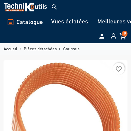
Panneau de gestion des cookies
search
Vues éclatées
Meilleures v
Catalogue
0

Accueil
Pièces détachées
Courroie
favorite_border