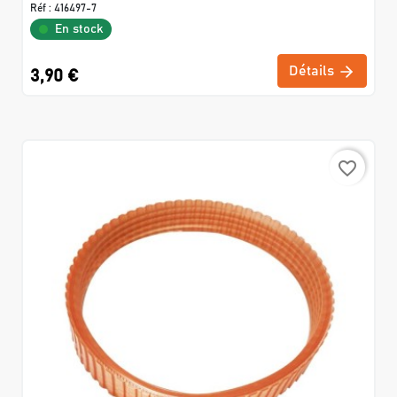
Réf :
416497-7
En stock
Détails
3,90 €
favorite_border