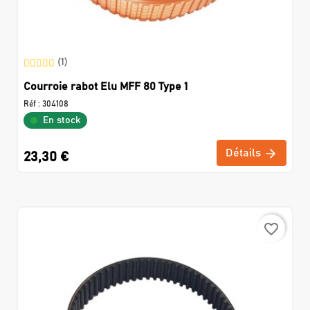
(1)
Courroie rabot Elu MFF 80 Type 1
Réf :
304108
En stock
Détails
23,30 €
favorite_border