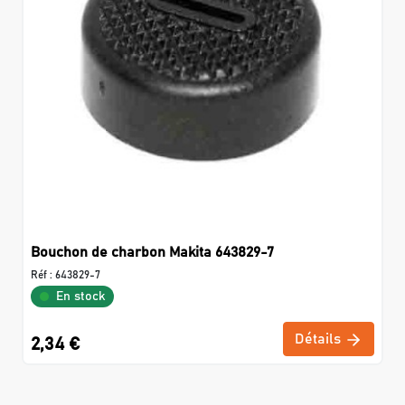
Bouchon de charbon Makita 643829-7
Réf :
643829-7
En stock
Détails
2,34 €