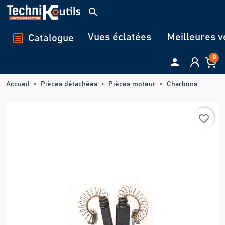
Panneau de gestion des cookies
search
Vues éclatées
Meilleures v
Catalogue
0

Accueil
Pièces détachées
Pièces moteur
Charbons
favorite_border