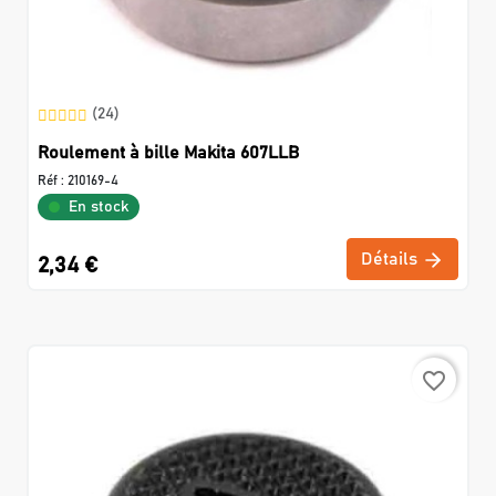
(24)
Roulement à bille Makita 607LLB
Réf :
210169-4
En stock
Détails
2,34 €
favorite_border