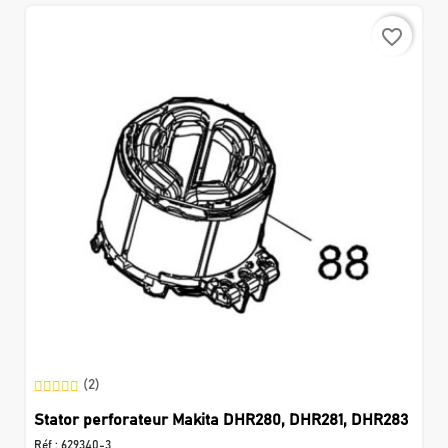
favorite_border
(2)
Stator perforateur Makita DHR280, DHR281, DHR283
Réf :
629340-3