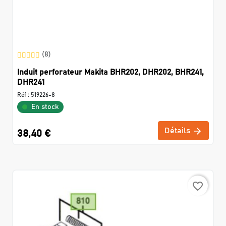
(8)
Induit perforateur Makita BHR202, DHR202, BHR241,
DHR241
Réf :
519226-8
En stock
Détails
38,40 €
favorite_border