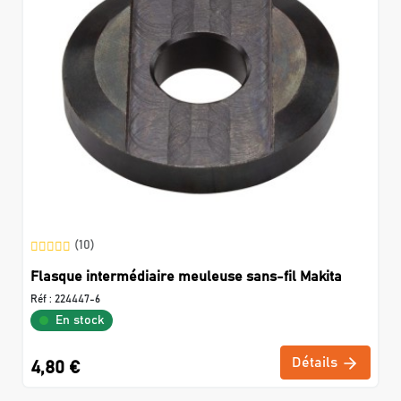
(10)
Flasque intermédiaire meuleuse sans-fil Makita
Réf :
224447-6
En stock
Détails
4,80 €