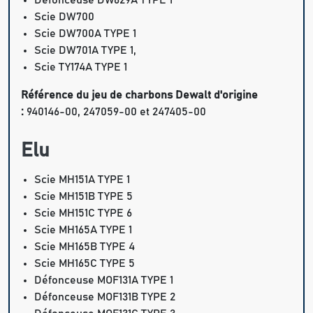
Défonceuse DW629A TYPE 1
Scie DW700
Scie DW700A TYPE 1
Scie DW701A TYPE 1,
Scie TY174A TYPE 1
Référence du jeu de charbons Dewalt d'origine
:
940146-00, 247059-00 et 247405-00
Elu
Scie MH151A TYPE 1
Scie MH151B TYPE 5
Scie MH151C TYPE 6
Scie MH165A TYPE 1
Scie MH165B TYPE 4
Scie MH165C TYPE 5
Défonceuse MOF131A TYPE 1
Défonceuse MOF131B TYPE 2