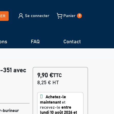
Se connecter
Panier
HER
0
ons
FAQ
Contact
-351 avec
9,90 €
TTC
8,25 € HT
Achetez-le
maintenant
et
recevez-le
entre
r-burineur
lundi 10 août 2026 et