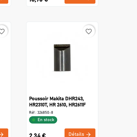
rite_border
favorite_border
Poussoir Makita DHR243,
HR2310T, HR 2610, HR2611F
Réf :
326850-8
En stock
Détails
2,34 €