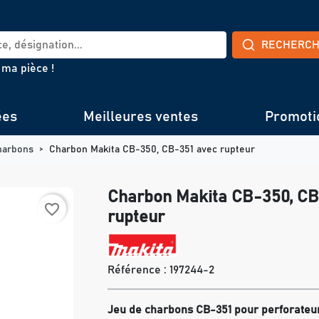
RECHERC
 ma pièce !
ées
Meilleures ventes
Promoti
harbons
Charbon Makita CB-350, CB-351 avec rupteur
Charbon Makita CB-350, CB
favorite_border
rupteur
Référence :
197244-2
Jeu de charbons CB-351 pour perforateu