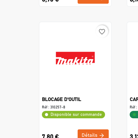
favorite_border
BLOCAGE D'OUTIL
CAR
Réf :
310257-8
Réf :
Disponible sur commande
Détails
7,80 €
3,1