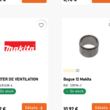
favorite_border
favo
(2)
TER DE VENTILATION
Bague 12 Makita
451438-6
Réf :
331596-3
En stock
En stock
Détails
Détails
2 €
10,92 €