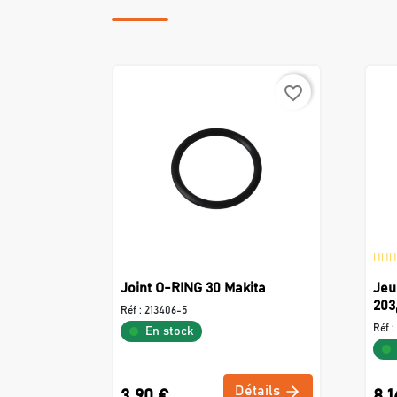
favorite_border
Joint O-RING 30 Makita
Jeu
203
Réf :
213406-5
Réf :
En stock
Détails
3,90 €
8,1