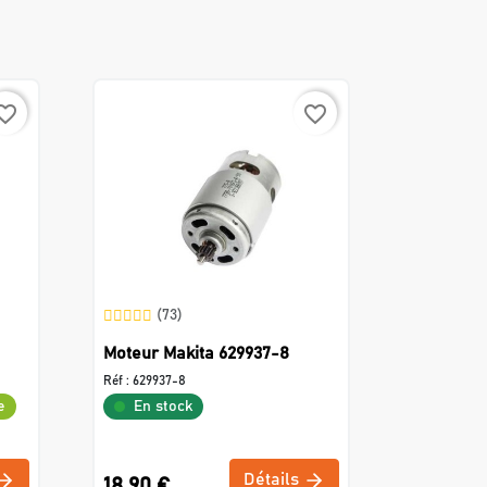
rite_border
favorite_border
(73)
Moteur Makita 629937-8
Réf :
629937-8
e
En stock
Détails
18,90 €