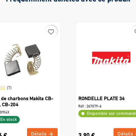
favorite_border
favo
(7)
 de charbons Makita CB-
RONDELLE PLATE 34
, CB-204
Réf :
267079-6
0914X
Disponible sur command
En stock
Détails
Détails
6 €
3,90 €