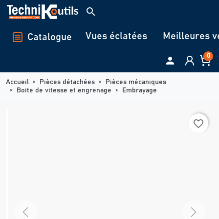
Panneau de gestion des cookies
search
Vues éclatées
Meilleures v
Catalogue
0

Accueil
Pièces détachées
Pièces mécaniques
Boite de vitesse et engrenage
Embrayage
favorite_border
Previous
Next