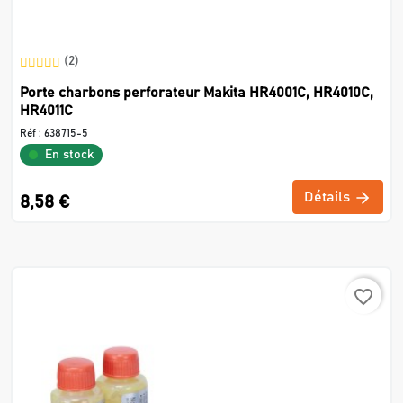
(2)
Porte charbons perforateur Makita HR4001C, HR4010C,
HR4011C
Réf :
638715-5
En stock
Détails
8,58 €
favorite_border