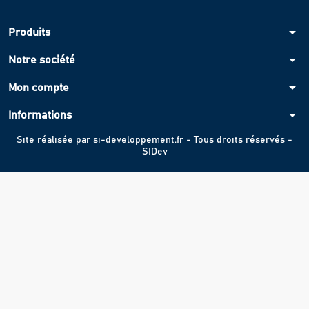
arrow_drop_down
Produits
arrow_drop_down
Notre société
arrow_drop_down
Mon compte
arrow_drop_down
Informations
Site réalisée par
si-developpement.fr
- Tous droits réservés -
SIDev