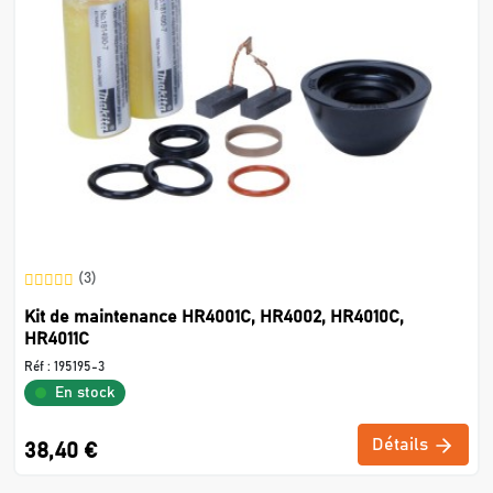
(3)
Kit de maintenance HR4001C, HR4002, HR4010C,
HR4011C
Réf :
195195-3
En stock
Détails
38,40 €