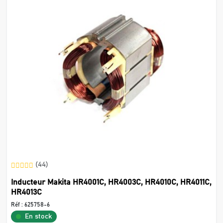
(44)
Inducteur Makita HR4001C, HR4003C, HR4010C, HR4011C,
HR4013C
Réf :
625758-6
En stock