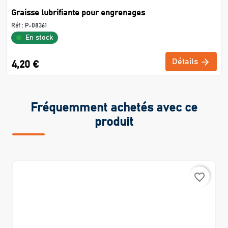
Graisse lubrifiante pour engrenages
Réf :
P-08361
En stock
Détails
4,20 €
Fréquemment achetés avec ce
produit
favorite_border