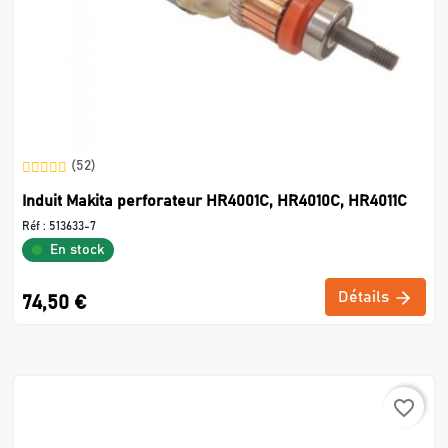
(52)
Induit Makita perforateur HR4001C, HR4010C, HR4011C
Réf :
513633-7
En stock
Détails
74,50 €
favorite_border