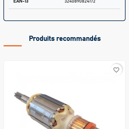
EAN-13
3240890824172
Produits recommandés
favorite_border