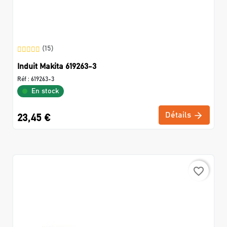
(15)
Induit Makita 619263-3
Réf :
619263-3
En stock
Détails
23,45 €
favorite_border