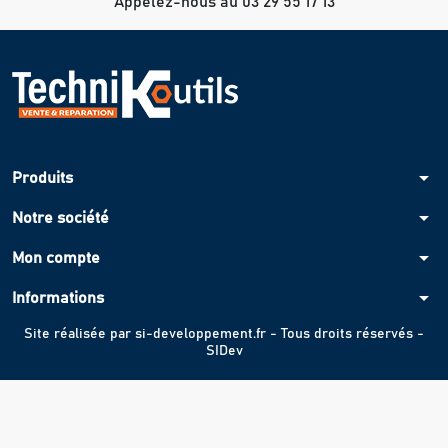
Appelez-nous au 03 29 55 17 13
arrow_drop_down
Produits
arrow_drop_down
Notre société
arrow_drop_down
Mon compte
arrow_drop_down
Informations
Site réalisée par
si-developpement.fr
- Tous droits réservés -
SIDev