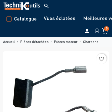
Panneau de gestion des cookies
search
Vues éclatées
Meilleures v
Catalogue
0

Accueil
Pièces détachées
Pièces moteur
Charbons
favorite_border