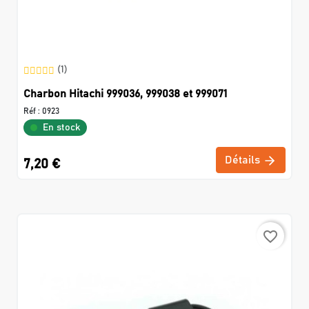
(1)
Charbon Hitachi 999036, 999038 et 999071
Réf :
0923
En stock
Détails
7,20 €
favorite_border