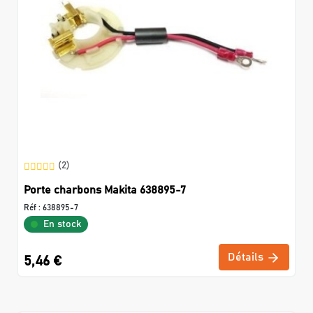
(2)
Porte charbons Makita 638895-7
Réf :
638895-7
En stock
Détails
5,46 €