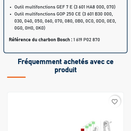
Outil multifonctions GEF 7 E (3 601 HA8 000, 070)
Outil multifonctions GOP 250 CE (3 601 B30 000,
030, 040, 050, 060, 070, 080, 0B0, 0C0, 0D0, 0E0,
0G0, 0H0, 0K0)
Référence du charbon Bosch :
1 619 P02 870
Fréquemment achetés avec ce
produit
favorite_border