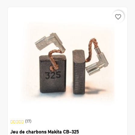
favorite_border
(17)
Jeu de charbons Makita CB-325