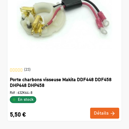
(23)
Porte charbons visseuse Makita DDF448 DDF458
DHP448 DHP458
Réf :
632K64-8
En stock
Détails
5,50 €