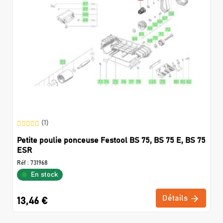
(1)
Petite poulie ponceuse Festool BS 75, BS 75 E, BS 75
ESR
Réf :
731968
En stock
Détails
13,46 €