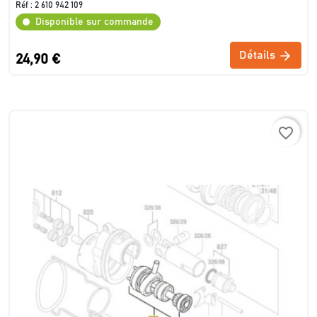
Réf :
2 610 942 109
Disponible sur commande
Détails
24,90 €
favorite_border