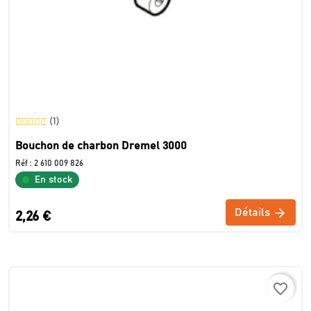
(1)
Bouchon de charbon Dremel 3000
Réf :
2 610 009 826
En stock
Détails
2,26 €
favorite_border