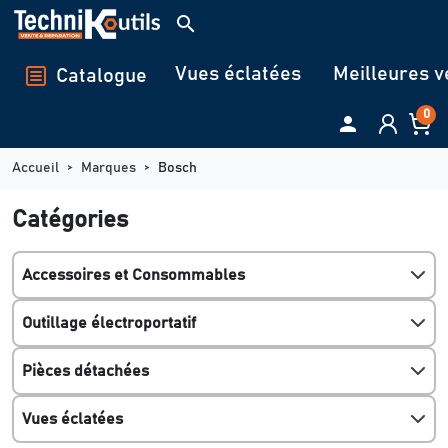
Panneau de gestion des cookies
search
Vues éclatées
Meilleures v
Catalogue
0

Accueil
Marques
Bosch
Catégories
Accessoires et Consommables
Outillage électroportatif
Pièces détachées
Vues éclatées