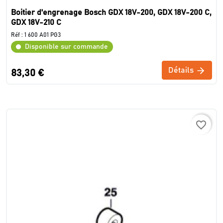
Boitier d'engrenage Bosch GDX 18V-200, GDX 18V-200 C,
GDX 18V-210 C
Réf :
1 600 A01 PG3
Disponible sur commande
Détails
83,30 €
favorite_border