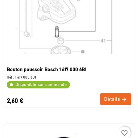
Bouton poussoir Bosch 1 617 000 6B1
Réf :
1 617 000 6B1
Disponible sur commande
Détails
2,60 €
favorite_border