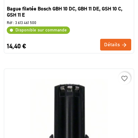
Bague filetée Bosch GBH 10 DC, GBH 11 DE, GSH 10 C,
GSH 11 E
Réf :
3 613 461 500
Disponible sur commande
Détails
14,40 €
favorite_border