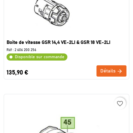
Boite de vitesse GSR 14,4 VE-2LI & GSR 18 VE-2LI
Réf :
2 606 200 256
Disponible sur commande
Détails
135,90 €
favorite_border