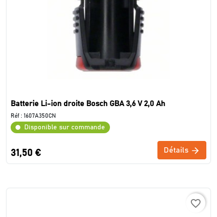
Batterie Li-ion droite Bosch GBA 3,6 V 2,0 Ah
Réf :
1607A350CN
Disponible sur commande
Détails
31,50 €
favorite_border