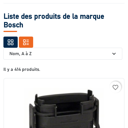
Liste des produits de la marque
Bosch
expand_more
Nom, A à Z
Il y a 414 produits.
favorite_border