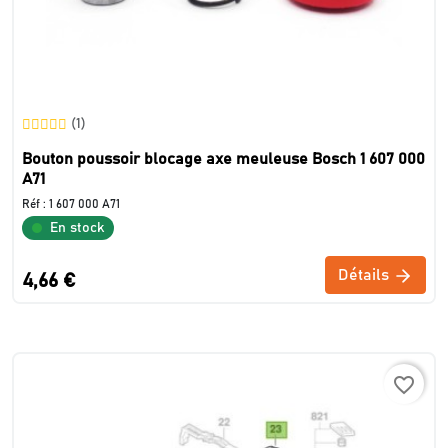
(1)
Bouton poussoir blocage axe meuleuse Bosch 1 607 000
A71
Réf :
1 607 000 A71
En stock
Détails
4,66 €
favorite_border