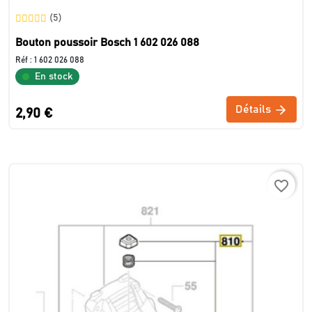
(5)
Bouton poussoir Bosch 1 602 026 088
Réf :
1 602 026 088
En stock
Détails
2,90 €
favorite_border