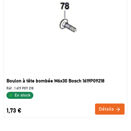
Boulon à tête bombée M6x30 Bosch 1619P09218
Réf :
1 619 P09 218
En stock
Détails
1,73 €