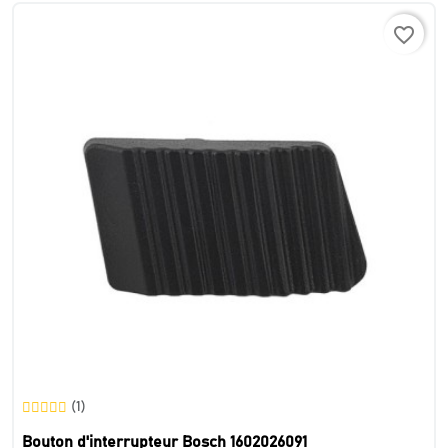
favorite_border
(1)
Bouton d'interrupteur Bosch 1602026091