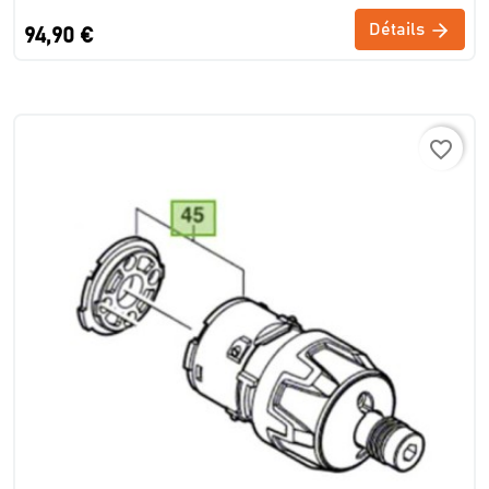
Détails
94,90 €
favorite_border