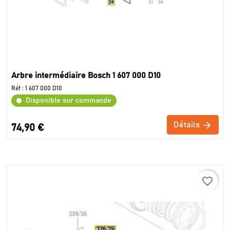
Arbre intermédiaire Bosch 1 607 000 D10
Réf :
1 607 000 D10
Disponible sur commande
Détails
74,90 €
favorite_border