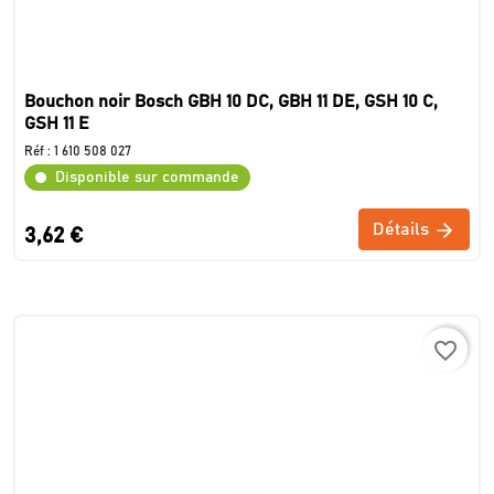
Bouchon noir Bosch GBH 10 DC, GBH 11 DE, GSH 10 C,
GSH 11 E
Réf :
1 610 508 027
Disponible sur commande
Détails
3,62 €
favorite_border