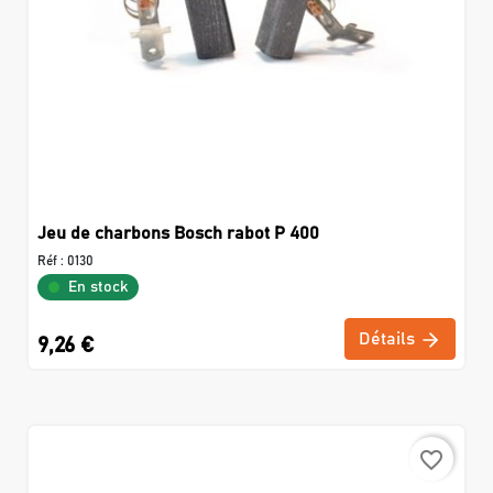
Jeu de charbons Bosch rabot P 400
Réf :
0130
En stock
Détails
9,26 €
favorite_border