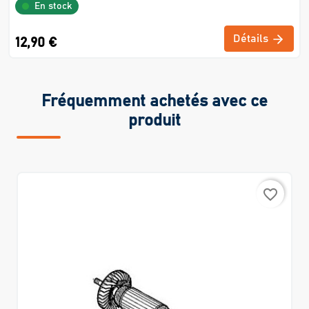
En stock
Détails
12,90 €
Fréquemment achetés avec ce
produit
favorite_border