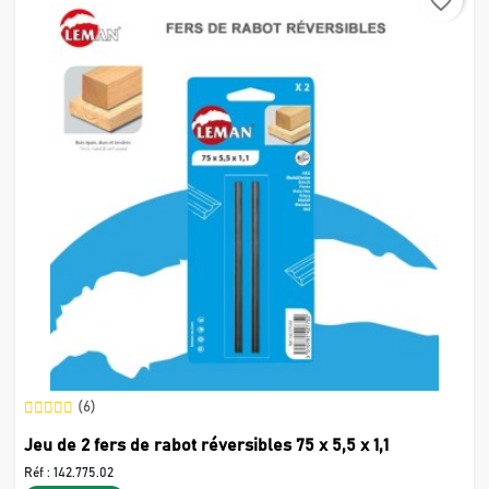
favorite_border
(6)
Jeu de 2 fers de rabot réversibles 75 x 5,5 x 1,1
Réf :
142.775.02