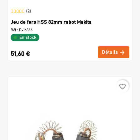
(2)
Jeu de fers HSS 82mm rabot Makita
Réf :
D-16346
En stock
Détails
51,60 €
favorite_border