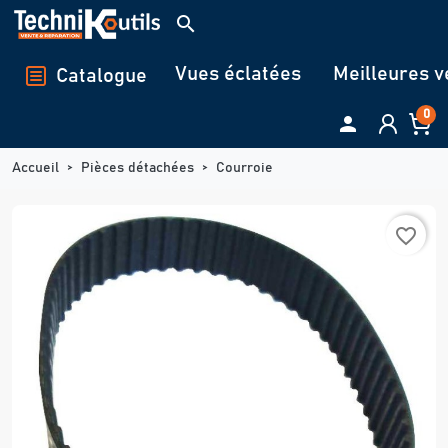
Panneau de gestion des cookies
search
Vues éclatées
Meilleures v
Catalogue
0

Accueil
Pièces détachées
Courroie
favorite_border