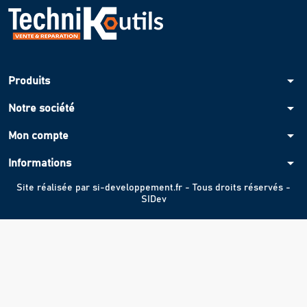
arrow_drop_down
Produits
arrow_drop_down
Notre société
arrow_drop_down
Mon compte
arrow_drop_down
Informations
Site réalisée par
si-developpement.fr
- Tous droits réservés -
SIDev