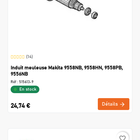
(14)
Induit meuleuse Makita 9558NB, 9558HN, 9558PB,
9556NB
Réf :
515613-9
En stock
Détails
24,74 €
favorite_border