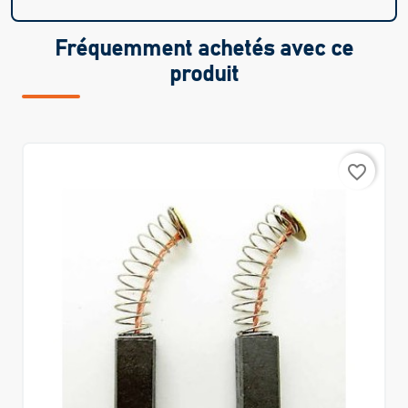
Fréquemment achetés avec ce
produit
favorite_border