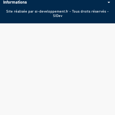
arrow_drop_down
Informations
Site réalisée par
si-developpement.fr
- Tous droits réservés -
SIDev