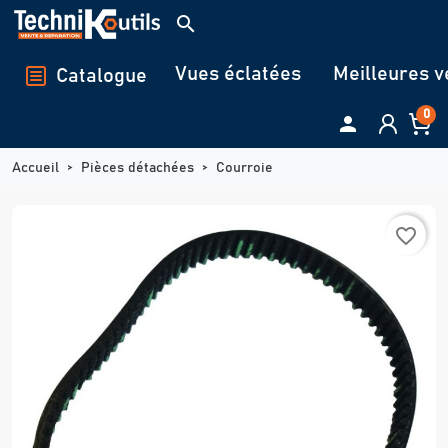
Panneau de gestion des cookies
search
Vues éclatées
Meilleures v
Catalogue
0

Accueil
Pièces détachées
Courroie
favorite_border