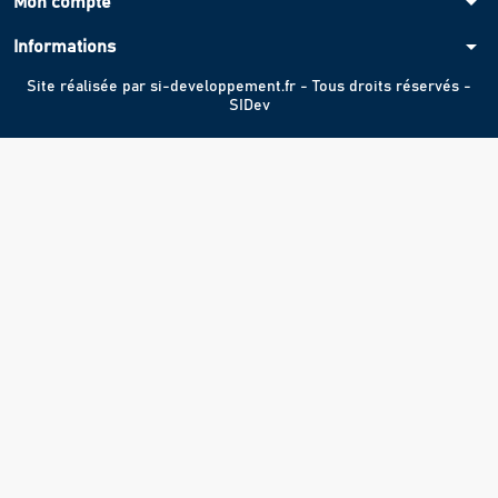
arrow_drop_down
Mon compte
arrow_drop_down
Informations
Site réalisée par
si-developpement.fr
- Tous droits réservés -
SIDev