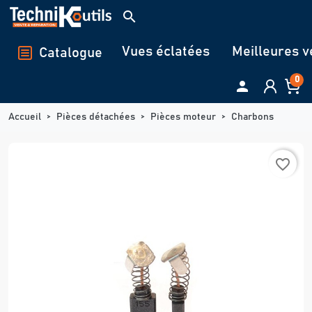
Panneau de gestion des cookies
search
Vues éclatées
Meilleures v
Catalogue
0

Accueil
Pièces détachées
Pièces moteur
Charbons
favorite_border