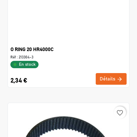
O RING 20 HR4000C
Réf :
213304-3
En stock
Détails
2,34 €
favorite_border