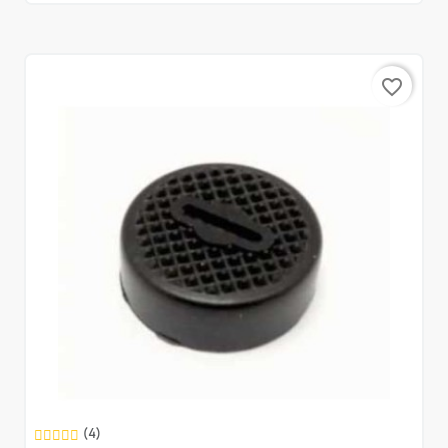
favorite_border
(4)