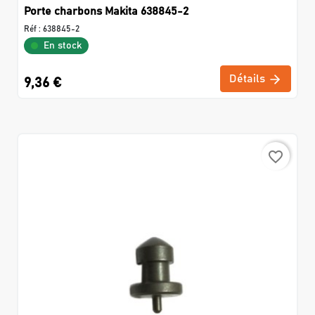
Porte charbons Makita 638845-2
Réf :
638845-2
En stock
Détails
9,36 €
favorite_border