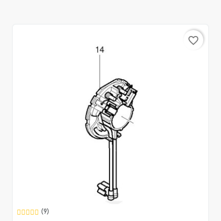
favorite_border
(9)