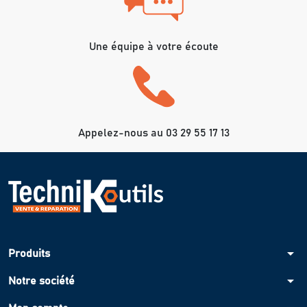
Une équipe à votre écoute
Appelez-nous au 03 29 55 17 13
arrow_drop_down
Produits
arrow_drop_down
Notre société