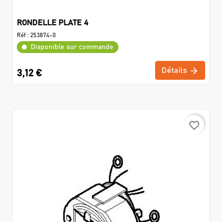
RONDELLE PLATE 4
Réf :
253874-0
Disponible sur commande
Détails
3,12 €
favorite_border