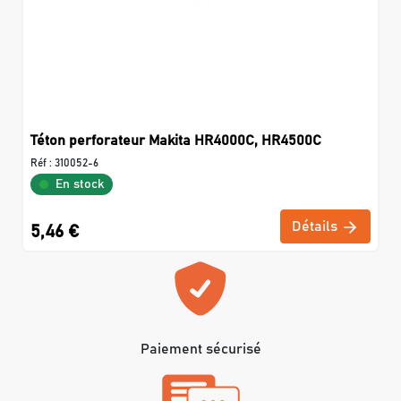
Téton perforateur Makita HR4000C, HR4500C
Réf :
310052-6
En stock
Détails
5,46 €
Paiement sécurisé