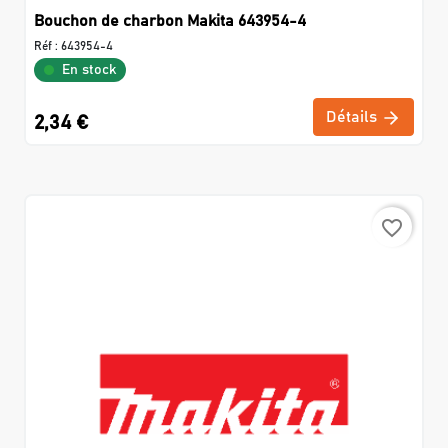
Bouchon de charbon Makita 643954-4
Réf :
643954-4
En stock
Détails
2,34 €
favorite_border