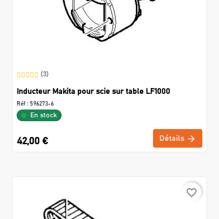
(3)
Inducteur Makita pour scie sur table LF1000
Réf :
596273-6
En stock
Détails
42,00 €
favorite_border